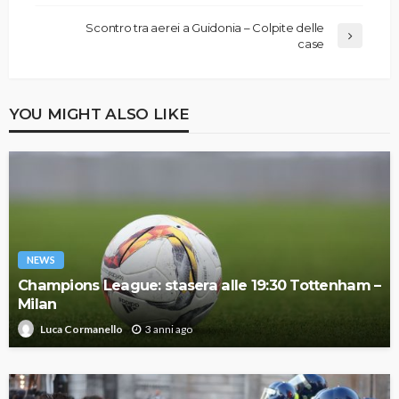
Scontro tra aerei a Guidonia – Colpite delle
case
YOU MIGHT ALSO LIKE
NEWS
Champions League: stasera alle 19:30 Tottenham –
Milan
3 anni ago
Luca Cormanello