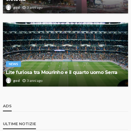
3 anni ago
god
NEWS
Lite furiosa tra Mourinho e il quarto uomo Serra
3 anni ago
god
ADS
ULTIME NOTIZIE