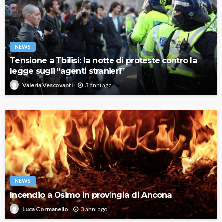
NEWS
Tensione a Tbilisi: la notte di proteste contro la
legge sugli “agenti stranieri”
3 anni ago
Valeria Vescovanti
NEWS
Incendio a Osimo in provingia di Ancona
3 anni ago
Luca Cormanello