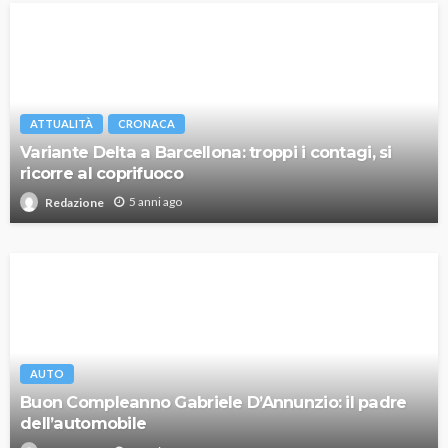
ATTUALITÀ
CRONACA
Variante Delta a Barcellona: troppi i contagi, si
ricorre al coprifuoco
5 anni ago
Redazione
AUTO
Buon Compleanno Gabriele D’Annunzio: il padre
dell’automobile