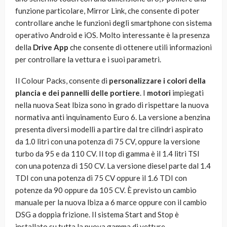
funzione particolare, Mirror Link, che consente di poter
controllare anche le funzioni degli smartphone con sistema
operativo Android e iOS. Molto interessante è la presenza
della
Drive App
che consente di ottenere utili informazioni
per controllare la vettura e i suoi parametri.
Il Colour Packs, consente di
personalizzare i colori della
plancia e dei pannelli delle portiere
. I
motori
impiegati
nella nuova Seat Ibiza sono in grado di rispettare la nuova
normativa anti inquinamento Euro 6. La versione a benzina
presenta diversi modelli a partire dal tre cilindri aspirato
da 1.0 litri con una potenza di 75 CV, oppure la versione
turbo da 95 e da 110 CV. Il top di gamma è il 1.4 litri TSI
con una potenza di 150 CV. La versione diesel parte dal 1.4
TDI con una potenza di 75 CV oppure il 1.6 TDI con
potenze da 90 oppure da 105 CV. È previsto un cambio
manuale per la nuova Ibiza a 6 marce oppure con il cambio
DSG a doppia frizione. Il sistema Start and Stop è
installato su tutta la nuova gamma di vetture.