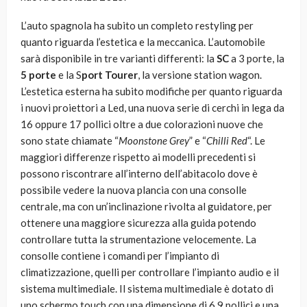
L’auto spagnola ha subito un completo restyling per
quanto riguarda l’estetica e la meccanica. L’automobile
sarà disponibile in tre varianti differenti: la
SC
a 3 porte, la
5 porte
e la S
port Tourer
, la versione station wagon.
L’estetica esterna ha subito modifiche per quanto riguarda
i nuovi proiettori a Led, una nuova serie di cerchi in lega da
16 oppure 17 pollici oltre a due colorazioni nuove che
sono state chiamate “
Moonstone Grey
” e “
Chilli Red
“. Le
maggiori differenze rispetto ai modelli precedenti si
possono riscontrare all’interno dell’abitacolo dove è
possibile vedere la nuova plancia con una consolle
centrale, ma con un’inclinazione rivolta al guidatore, per
ottenere una maggiore sicurezza alla guida potendo
controllare tutta la strumentazione velocemente. La
consolle contiene i comandi per l’impianto di
climatizzazione, quelli per controllare l’impianto audio e il
sistema multimediale. Il sistema multimediale è dotato di
uno schermo touch con una dimensione di 6,9 pollici e una