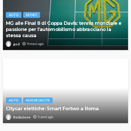
AUTO
SPORT
MG alle Final 8 di Coppa Davis: tennis mondiale e
passione per l’automobilismo abbracciano la
stessa causa
9 mesi ago
god
AUTO
NUOVE USCITE
Citycar elettiche: Smart Fortwo a Roma
5 anni ago
Redazione