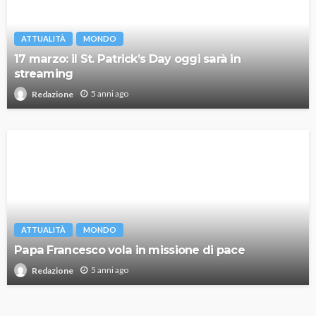
ATTUALITÀ
MONDO
17 marzo: il St. Patrick’s Day oggi sarà in
streaming
5 anni ago
Redazione
ATTUALITÀ
MONDO
Papa Francesco vola in missione di pace
5 anni ago
Redazione