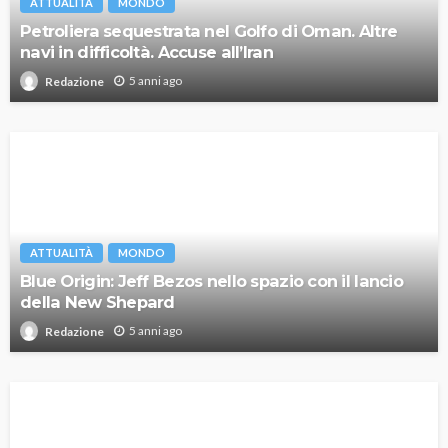
ATTUALITÀ
MONDO
Petroliera sequestrata nel Golfo di Oman. Altre
navi in difficoltà. Accuse all’Iran
5 anni ago
Redazione
ATTUALITÀ
MONDO
Blue Origin: Jeff Bezos nello spazio con il lancio
della New Shepard
5 anni ago
Redazione