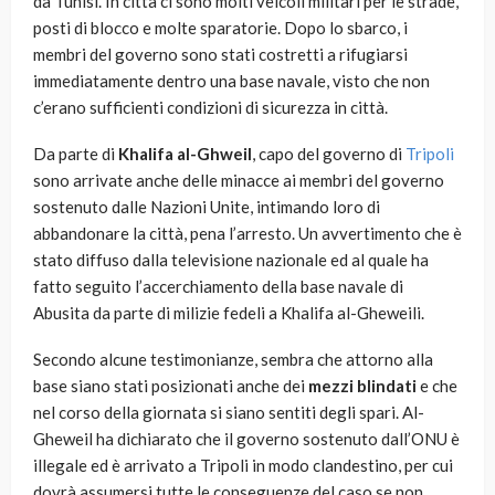
da Tunisi. In città ci sono molti veicoli militari per le strade,
posti di blocco e molte sparatorie. Dopo lo sbarco, i
membri del governo sono stati costretti a rifugiarsi
immediatamente dentro una base navale, visto che non
c’erano sufficienti condizioni di sicurezza in città.
Da parte di
Khalifa al-Ghweil
, capo del governo di
Tripoli
sono arrivate anche delle minacce ai membri del governo
sostenuto dalle Nazioni Unite, intimando loro di
abbandonare la città, pena l’arresto. Un avvertimento che è
stato diffuso dalla televisione nazionale ed al quale ha
fatto seguito l’accerchiamento della base navale di
Abusita da parte di milizie fedeli a Khalifa al-Gheweili.
Secondo alcune testimonianze, sembra che attorno alla
base siano stati posizionati anche dei
mezzi blindati
e che
nel corso della giornata si siano sentiti degli spari. Al-
Gheweil ha dichiarato che il governo sostenuto dall’ONU è
illegale ed è arrivato a Tripoli in modo clandestino, per cui
dovrà assumersi tutte le conseguenze del caso se non