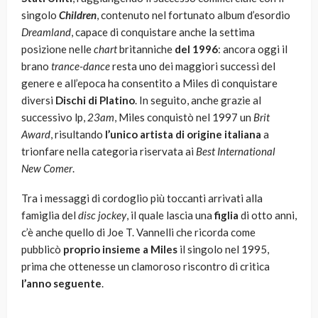
singolo
Children
, contenuto nel fortunato album d’esordio
Dreamland
, capace di conquistare anche la settima
posizione nelle
chart
britanniche
del 1996
: ancora oggi il
brano
trance-dance
resta uno dei maggiori successi del
genere e all’epoca ha consentito a Miles di conquistare
diversi
Dischi di Platino
. In seguito, anche grazie al
successivo lp,
23am
, Miles conquistò nel 1997 un
Brit
Award
, risultando
l’unico artista di origine italiana
a
trionfare nella categoria riservata ai
Best International
New Comer
.
Tra i messaggi di cordoglio più toccanti arrivati alla
famiglia del
disc jockey
, il quale lascia una
figlia
di otto anni,
c’è anche quello di Joe T. Vannelli che ricorda come
pubblicò
proprio insieme a Miles
il singolo nel 1995,
prima che ottenesse un clamoroso riscontro di critica
l’anno seguente
.