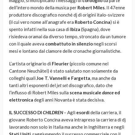
maggio, si moltiplicano i messaggi di
cordoglio
da parte
dell’intero mondo della musica per
Robert Miles
. Il 47enne
produttore discografico nonché dj di origini italo-svizzere
(il cui vero nome all’anagrafe era
Roberto Concina
) si è
spento infatti nella sua casa di
Ibiza
(Spagna), dove
risiedeva oramai da diverso tempo, stroncato da un tumore
con il quale aveva
combattuto in silenzio
negli scorsi
mesi e lontano dal clamore delle cronache giornalistiche.
L’artista originario di
Fleurier
(piccolo comune nel
Cantone Neuchâtel) è stato salutato non solamente da
colleghi quali
Joe T. Vannelli e Fargetta
, ma anche da
tanti altri esponenti del
jet set
discografico, dato che
l’influsso di Robert Miles sulla
scena musicale
dance
ed
elettronica
degli anni Novanta è stata decisiva.
IL SUCCESSO DI
CHILDREN
– Agli
esordi
della carriera, il
giovane Roberto Concina aveva intrapreso la carriera di dj
lavorando non solo in Italia ma anche in Inghilterra e negli
Stati Uniti
, raggiungendo il successo commerciale con il