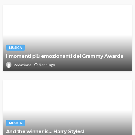
MUSICA
I momenti più emozionanti dei Grammy Awards
5 anni ago
Redazione
MUSICA
And the winner is… Harry Styles!