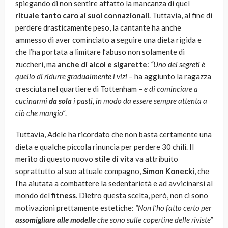
spiegando di non sentire affatto la mancanza di quel
rituale tanto caro ai suoi connazionali
. Tuttavia, al fine di
perdere drasticamente peso, la cantante ha anche
ammesso di aver cominciato a seguire una dieta rigida e
che l’ha portata a limitare l’abuso non solamente di
zuccheri, ma
anche di alcol e sigarette
:
“Uno dei segreti è
quello di ridurre gradualmente i vizi
– ha aggiunto la ragazza
cresciuta nel quartiere di Tottenham –
e di cominciare a
cucinarmi
da sola
i pasti, in modo da essere sempre attenta a
ciò che mangio”
.
Tuttavia, Adele ha ricordato che non basta certamente una
dieta e qualche piccola rinuncia per perdere 30 chili. Il
merito di questo nuovo
stile di vita
va attribuito
soprattutto al suo attuale compagno,
Simon Konecki
, che
l’ha aiutata a combattere la sedentarietà e ad avvicinarsi al
mondo del
fitness
. Dietro questa scelta, però, non ci sono
motivazioni prettamente estetiche:
“Non l’ho fatto certo per
assomigliare alle modelle
che sono sulle copertine delle riviste”