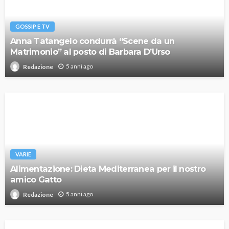
GOSSIP E TV
Anna Tatangelo condurrà “Scene da un
Matrimonio” al posto di Barbara D’Urso
5 anni ago
Redazione
VARIE
Alimentazione: Dieta Mediterranea per il nostro
amico Gatto
5 anni ago
Redazione