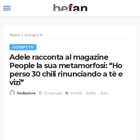
Home
Gossip e Tv
GOSSIP E TV
Adele racconta al magazine
People la sua metamorfosi: “Ho
perso 30 chili rinunciando a tè e
vizi”
11 anni ago
30 chili
Adele
dieta
Redazione