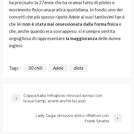
ha precisato la 27enne che ha oramai fatto di
pilates
e
movimento fisico una pratica quotidiana. In fondo, uno dei
concetti che più spesso ripete Adele ai suoi tantissimi fan è
che lei
non è stata mai ossessionata dalla forma fisica
e
che, anche quando era sovrappeso, si è sempre sentita
orgogliosa di rappresentare
la maggioranza
delle donne
inglesi.
Tags :
30 chili
Adele
dieta
Coppa Italia: Mihajlovic ritrova il sorriso con
la sua Samp, avanti anche la Lazio
Lady Gaga, di nuovo sotto i riflettori con
Frank Sinatra