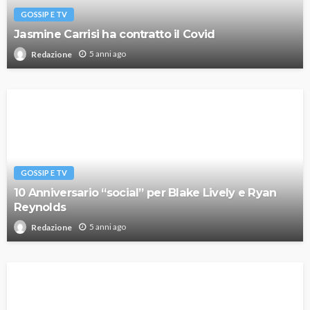
GOSSIP E TV
Jasmine Carrisi ha contratto il Covid
5 anni ago
Redazione
GOSSIP E TV
10 Anniversario “social” per Blake Lively e Ryan
Reynolds
5 anni ago
Redazione