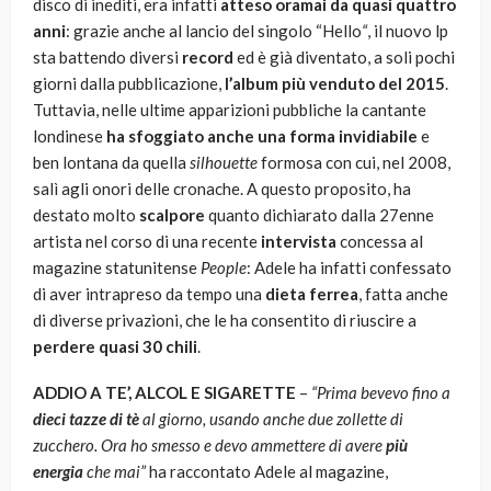
disco di inediti, era infatti
atteso oramai da quasi quattro
anni
: grazie anche al lancio del singolo “Hello
“
, il nuovo lp
sta battendo diversi
record
ed è già diventato, a soli pochi
giorni dalla pubblicazione,
l’album più venduto del 2015
.
Tuttavia, nelle ultime apparizioni pubbliche la cantante
londinese
ha sfoggiato anche una forma invidiabile
e
ben lontana da quella
silhouette
formosa con cui, nel 2008,
salì agli onori delle cronache. A questo proposito, ha
destato molto
scalpore
quanto dichiarato dalla 27enne
artista nel corso di una recente
intervista
concessa al
magazine statunitense
People
: Adele ha infatti confessato
di aver intrapreso da tempo una
dieta ferrea
, fatta anche
di diverse privazioni, che le ha consentito di riuscire a
perdere quasi 30 chili
.
ADDIO A TE’, ALCOL E SIGARETTE
–
“Prima bevevo fino a
dieci tazze di tè
al giorno, usando anche due zollette di
zucchero. Ora ho smesso e devo ammettere di avere
più
energia
che mai”
ha raccontato Adele al magazine,