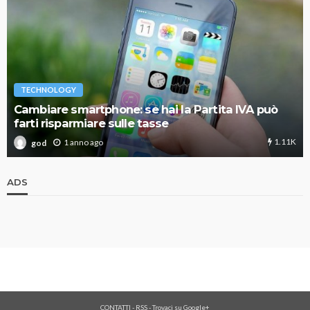
TECHNOLOGY
Cambiare smartphone: se hai la Partita IVA può
farti risparmiare sulle tasse
1.11K
1 anno ago
god
ADS
CONTATTI
-
RSS
-
Trovaci su Google+