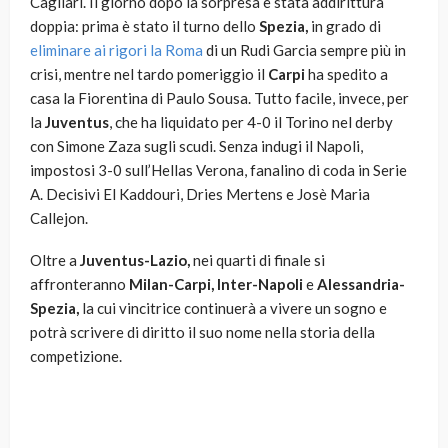
Cagliari. Il giorno dopo la sorpresa è stata addirittura
doppia: prima è stato il turno dello
Spezia,
in grado di
eliminare ai rigori la Roma
di un Rudi Garcia sempre più in
crisi, mentre nel tardo pomeriggio il
Carpi
ha spedito a
casa la Fiorentina di Paulo Sousa. Tutto facile, invece, per
la
Juventus
, che ha liquidato per 4-0 il Torino nel derby
con Simone Zaza sugli scudi. Senza indugi il Napoli,
impostosi 3-0 sull’Hellas Verona, fanalino di coda in Serie
A. Decisivi El Kaddouri, Dries Mertens e Josè Maria
Callejon.
Oltre a
Juventus-Lazio,
nei quarti di finale si
affronteranno
Milan-Carpi, Inter-Napoli
e
Alessandria-
Spezia,
la cui vincitrice continuerà a vivere un sogno e
potrà scrivere di diritto il suo nome nella storia della
competizione.