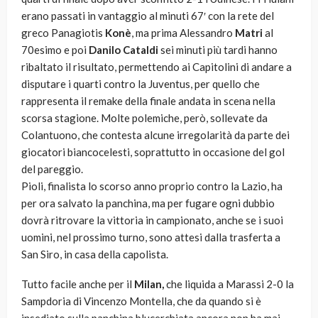
erano passati in vantaggio al minuti 67′ con la rete del
greco Panagiotis
Konè
, ma prima Alessandro
Matri
al
70esimo e poi
Danilo Cataldi
sei minuti più tardi hanno
ribaltato il risultato, permettendo ai Capitolini di andare a
disputare i quarti contro la Juventus, per quello che
rappresenta il remake della finale andata in scena nella
scorsa stagione. Molte polemiche, però, sollevate da
Colantuono, che contesta alcune irregolarità da parte dei
giocatori biancocelesti, soprattutto in occasione del gol
del pareggio.
Pioli, finalista lo scorso anno proprio contro la Lazio, ha
per ora salvato la panchina, ma per fugare ogni dubbio
dovrà ritrovare la vittoria in campionato, anche se i suoi
uomini, nel prossimo turno, sono attesi dalla trasferta a
San Siro, in casa della capolista.
Tutto facile anche per il
Milan,
che liquida a Marassi 2-0 la
Sampdoria di Vincenzo Montella, che da quando si è