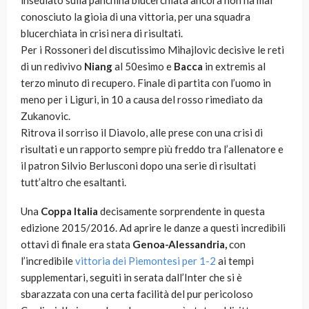
insediato sulla panchina blucerchiata ancora non ha mai
conosciuto la gioia di una vittoria, per una squadra
blucerchiata in crisi nera di risultati.
Per i Rossoneri del discutissimo Mihajlovic decisive le reti
di un redivivo
Niang
al 50esimo e
Bacca
in extremis al
terzo minuto di recupero. Finale di partita con l’uomo in
meno per i Liguri, in 10 a causa del rosso rimediato da
Zukanovic.
Ritrova il sorriso il Diavolo, alle prese con una crisi di
risultati e un rapporto sempre più freddo tra l’allenatore e
il patron Silvio Berlusconi dopo una serie di risultati
tutt’altro che esaltanti.
Una
Coppa Italia
decisamente sorprendente in questa
edizione 2015/2016. Ad aprire le danze a questi incredibili
ottavi di finale era stata
Genoa-Alessandria,
con
l’incredibile
vittoria dei Piemontesi per 1-2
ai tempi
supplementari, seguiti in serata dall’Inter che si è
sbarazzata con una certa facilità del pur pericoloso