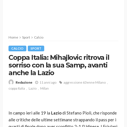
Home
Sport
Calcio
CALCIO
SPORT
Coppa Italia: Mihajlovic ritrova il
sorriso con la sua Samp, avanti
anche la Lazio
11 anni ago
aggressione 63enne Milano
Redazione
coppa Italia
Lazio
Milan
In campo ieri alle 19 la
Lazio
di Stefano Pioli, che risponde
alle critiche delle ultime settimane strappando il pass per i
quarti di finale dopo aver sconfitto 2-1 l’Udinese. I Friulani