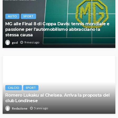
AUTO
SPORT
MG alle Final 8 di Coppa Davis: tennis mondiale e
passione per l’automobilismo abbracciano la
stessa causa
9 mesi ago
god
CALCIO
SPORT
Romero Lukaku al Chelsea. Arriva la proposta del
club Londinese
5 anni ago
Redazione