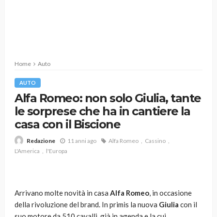
Home
Auto
AUTO
Alfa Romeo: non solo Giulia, tante
le sorprese che ha in cantiere la
casa con il Biscione
11 anni ago
Alfa Romeo
Cassino
Redazione
L'America
l'Europa
Arrivano molte novità in casa
Alfa Romeo
, in occasione
della rivoluzione del brand. In primis la nuova
Giulia
con il
suo motore da 510 cavalli, già in agenda e la cui