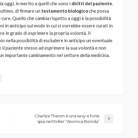
ia oggi, in merito a quelli che sono i
diritti del paziente
.
’ultimo, di firmare un
testamento biologico
che possa
 cure. Quello che cambia rispetto a oggi è la possibilità
i in anticipo sul modo in cui si vorrebbe essere curati in
e in grado di esprimere la propria volontà. Il
 nella possibilità di escludere in anticipo un eventuale
 il paziente stesso ad esprimere la sua volontà e non
i un importante cambiamento nel settore della medicina.
Charlize Theron è una sexy e forte
spia nel thriller “Atomica Bionda”