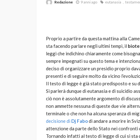
Redazione
9 anni ago
eutanasia
testamen
Proprio a partire da questa mattina alla Camer
sta facendo parlare negli ultimi tempi, il
biot
leggi che indichino chiaramente come bisogna
sempre impegnati su questo tema e intenzionati
VARIE
deciso di organizzare un presidio proprio dava
Robot tagliaerba: 
presenti e di seguire molto da vicino l’evoluzi
scegliere per il tu
Il testo di legge è già stato predisposto e su 
Si parlerà dunque di eutanasia e di suicidio as
god
1 anno ago
ciò non è assolutamente argomento di discussi
non ammette nessuna di queste due vie alterna
terminale o che non ha alcuna speranza di migli
decisione di
Dj Fabo
di andare a morire in Svi
attenzione da parte dello Stato nei confronti d
Tornando infatti al testo di legge di cui si sta