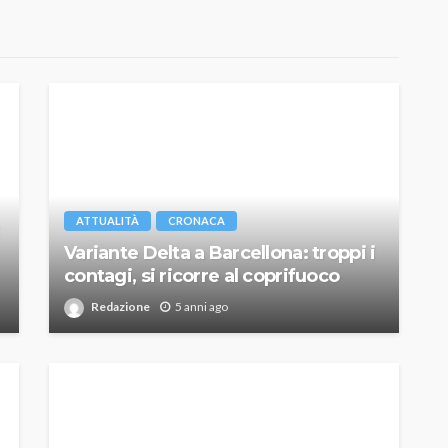
ATTUALITÀ
CRONACA
Variante Delta a Barcellona: troppi i
contagi, si ricorre al coprifuoco
Redazione
5 anni ago