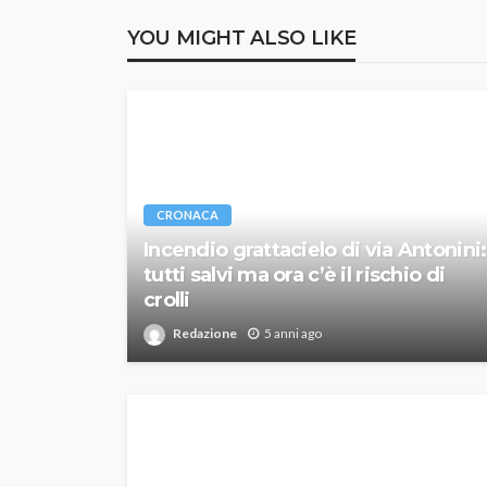
YOU MIGHT ALSO LIKE
CRONACA
Incendio grattacielo di via Antonini:
tutti salvi ma ora c’è il rischio di
crolli
Redazione
5 anni ago