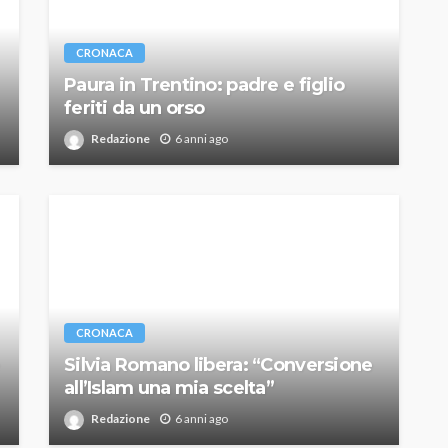
CRONACA
Paura in Trentino: padre e figlio
feriti da un orso
Redazione
6 anni ago
CRONACA
Silvia Romano libera: “Conversione
all’Islam una mia scelta”
Redazione
6 anni ago