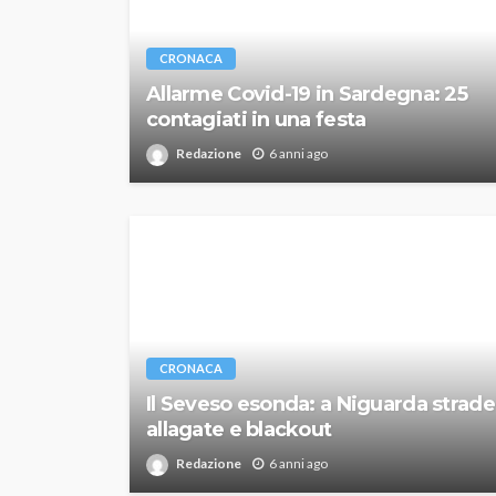
CRONACA
Allarme Covid-19 in Sardegna: 25
contagiati in una festa
Redazione
6 anni ago
CRONACA
Il Seveso esonda: a Niguarda strade
allagate e blackout
Redazione
6 anni ago