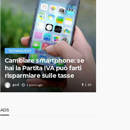
VARIE
TECHNOLOGY
Migliori r
Cambiare smartphone: se
guida agg
hai la Partita IVA può farti
scegliere
risparmiare sulle tasse
perfetto
1.1K
god
god
1 anno ago
1 an
ADS