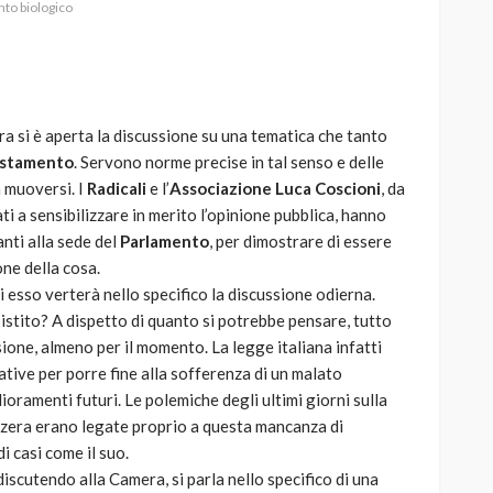
to biologico
a si è aperta la discussione su una tematica che tanto
AUTO
SPORT
estamento
. Servono norme precise in tal senso e delle
MG alle Final 8 di Coppa
 muoversi. I
Radicali
e l’
Associazione Luca Coscioni
, da
Davis: tennis mondiale e
 a sensibilizzare in merito l’opinione pubblica, hanno
passione per
nti alla sede del
Parlamento
, per dimostrare di essere
quale
l’automobilismo
one della cosa.
o prato
abbracciano la stessa causa
di esso verterà nello specifico la discussione odierna.
sistito? A dispetto di quanto si potrebbe pensare, tutto
784
581
god
9 mesi ago
one, almeno per il momento. La legge italiana infatti
tive per porre fine alla sofferenza di un malato
oramenti futuri. Le polemiche degli ultimi giorni sulla
zzera erano legate proprio a questa mancanza di
i casi come il suo.
 discutendo alla Camera, si parla nello specifico di una