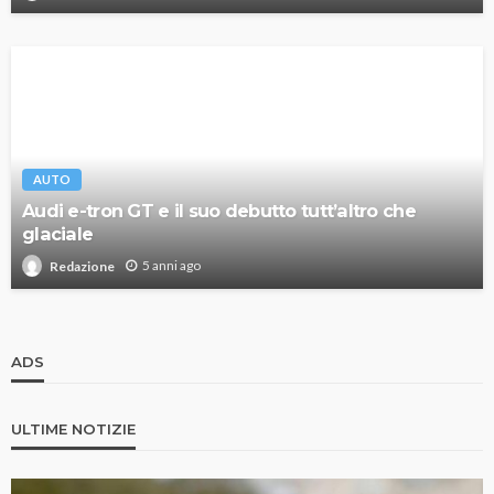
AUTO
Audi e-tron GT e il suo debutto tutt’altro che
glaciale
5 anni ago
Redazione
ADS
ULTIME NOTIZIE