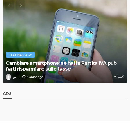
TECHNOLOGY
Cambiare smartphone: se hai la Partita IVA può
farti risparmiare sulle tasse
1.1K
1 anno ago
god
ADS