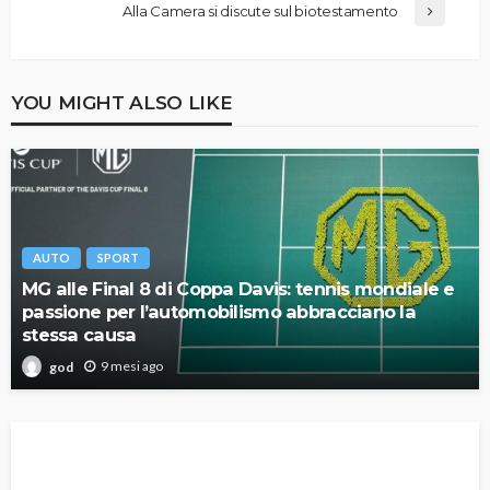
Alla Camera si discute sul biotestamento
YOU MIGHT ALSO LIKE
AUTO
SPORT
MG alle Final 8 di Coppa Davis: tennis mondiale e
passione per l’automobilismo abbracciano la
stessa causa
9 mesi ago
god