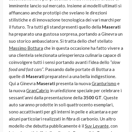
imminente lancio sul mercato. Insieme ai modelli ultimati si
affiancano anche prototipi che svelano le direzioni
stilistiche e di innovazione tecnologica dei vari marchi per
il futuro. Tra tutti gli stand presenti quello della
Maserati
ha preparato una gustosa sorpresa, portando a Ginevra un
suo storico ambasciatore. Si tratta dello chef stellato
Massimo Bottura
che in questa occasione ha fatto vivere a
una clientela selezionata un’esperienza culinaria capace di
coinvolgere tutti i sensi portando avanti l’idea dello
“slow
food and fast cars”
. Passando dalle portate di Bottura a
quelle di
Maserati
preparatevi a una bella indigestione.
Qui a Ginevra
Maserati
presenta la nuova
Granturismo
e
la nuova
GranCabrio
in un’edizione speciale per celebrare i
sessant’anni dalla presentazione della
3500 GT
. Queste
auto saranno prodotte in soli quattrocento esemplari,
sono accattivanti per gli interni in pelle e alcantara e per
alcuni particolari realizzati in fibra di carbonio. Un altro
modello che debutta pubblicamente è il
Suv Levante
, con