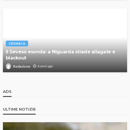
CRONACA
Il Seveso esonda: a Niguarda strade allagate e
blackout
6 anni ago
Redazione
ADS
ULTIME NOTIZIE