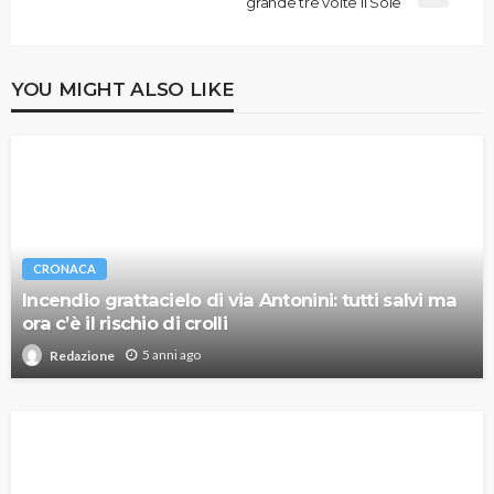
grande tre volte il Sole
YOU MIGHT ALSO LIKE
CRONACA
Incendio grattacielo di via Antonini: tutti salvi ma
ora c’è il rischio di crolli
5 anni ago
Redazione