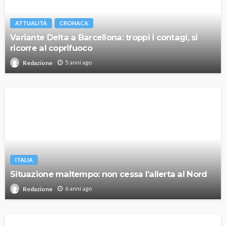
ATTUALITÀ
CRONACA
Variante Delta a Barcellona: troppi i contagi, si
ricorre al coprifuoco
5 anni ago
Redazione
ITALIA
Situazione maltempo: non cessa l’allerta al Nord
6 anni ago
Redazione