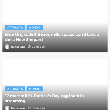
ATTUALITÀ
MONDO
Blue Origin: Jeff Bezos nello spazio con il lancio
della New Shepard
5 anni ago
Redazione
ATTUALITÀ
MONDO
17 marzo: il St. Patrick’s Day oggi sarà in
streaming
5 anni ago
Redazione