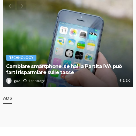
TECHNOLOGY
Cambiare smartphone: se hai la Partita IVA può
farti risparmiare sulle tasse
1.1K
1 anno ago
god
ADS