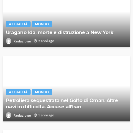
ATTUALITÀ
MONDO
Uragano Ida, morte e distruzione a New York
5 anni ago
Redazione
ATTUALITÀ
MONDO
Petroliera sequestrata nel Golfo di Oman. Altre
navi in difficoltà. Accuse all’Iran
5 anni ago
Redazione