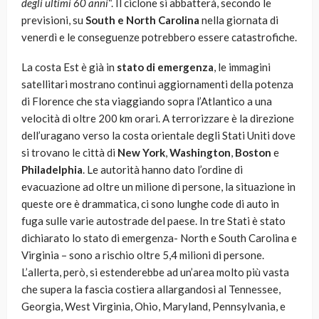
degli ultimi 60 anni
“. Il ciclone si abbatterà, secondo le
previsioni, su
South e North Carolina
nella giornata di
venerdì e le conseguenze potrebbero essere catastrofiche.
La costa Est è già in
stato di emergenza
, le immagini
satellitari mostrano continui aggiornamenti della potenza
di Florence che sta viaggiando sopra l’Atlantico a una
velocità di oltre 200 km orari. A terrorizzare è la direzione
dell’uragano verso la costa orientale degli Stati Uniti dove
si trovano le città di
New York
,
Washington
,
Boston
e
Philadelphia
. Le autorità hanno dato l’ordine di
evacuazione ad oltre un milione di persone, la situazione in
queste ore è drammatica, ci sono lunghe code di auto in
fuga sulle varie autostrade del paese. In tre Stati è stato
dichiarato lo stato di emergenza- North e South Carolina e
Virginia – sono a rischio oltre 5,4 milioni di persone.
L’allerta, però, si estenderebbe ad un’area molto più vasta
che supera la fascia costiera allargandosi al Tennessee,
Georgia, West Virginia, Ohio, Maryland, Pennsylvania, e