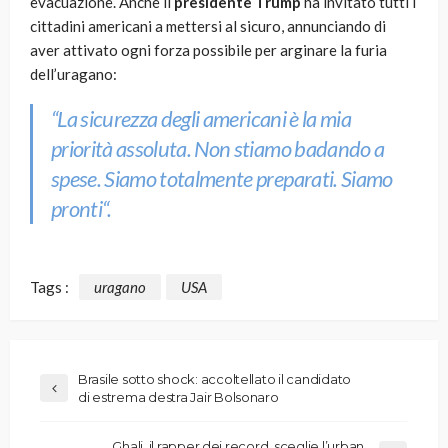
evacuazione. Anche il
presidente Trump
ha invitato tutti i
cittadini americani a mettersi al sicuro, annunciando di
aver attivato ogni forza possibile per arginare la furia
dell’uragano:
“
La sicurezza degli americani è la mia
priorità assoluta. Non stiamo badando a
spese. Siamo totalmente preparati. Siamo
pronti
“.
Tags :
uragano
USA
Brasile sotto shock: accoltellato il candidato
di estrema destra Jair Bolsonaro
Ghali, il rapper dei record, sceglie l’urban