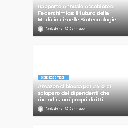
Rapporto Annuale Assobiotec-
Federchimica: Il futuro della
Medicina è nelle Biotecnologie
Redazione
5 anni ago
SCIENZE E TECH
Amazon si blocca per 24 ore:
sciopero dei dipendenti che
rivendicano i propri diritti
Redazione
5 anni ago