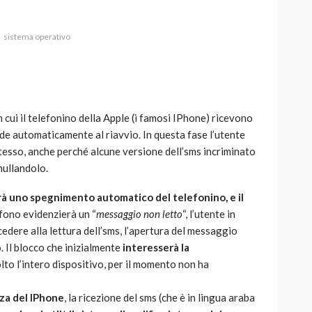
sistema operativo
AUTO
SPORT
MG alle Final 8 di Coppa
ui il telefonino della Apple (i famosi IPhone) ricevono
Davis: tennis mondiale e
de automaticamente al riavvio. In questa fase l’utente
passione per
stesso, anche perché alcune versione dell’sms incriminato
quale
l’automobilismo
nullandolo.
o prato
abbracciano la stessa causa
rà uno spegnimento automatico del telefonino, e il
787
584
god
9 mesi ago
efono evidenzierà un “
messaggio non letto
“, l’utente in
cedere alla lettura dell’sms, l’apertura del messaggio
Il blocco che inizialmente
interesserà la
olto l’intero dispositivo, per il momento non ha
zza del IPhone
, la ricezione del sms (che è in lingua araba