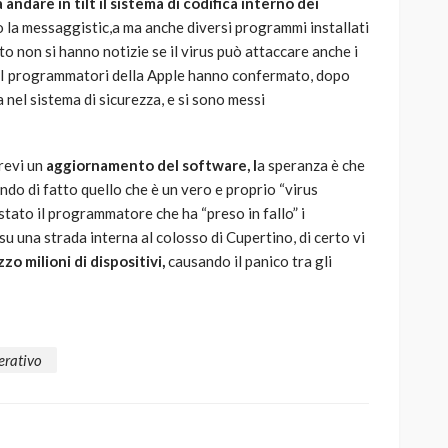
 andare in tilt il sistema di codifica interno dei
o la messaggistic,a ma anche diversi programmi installati
to non si hanno notizie se il virus può attaccare anche i
. I programmatori della Apple hanno confermato, dopo
 nel sistema di sicurezza, e si sono messi
revi un
aggiornamento del software, l
a speranza è che
ndo di fatto quello che è un vero e proprio “virus
 stato il programmatore che ha “preso in fallo” i
u una strada interna al colosso di Cupertino, di certo vi
zo milioni di dispositivi,
causando il panico tra gli
erativo