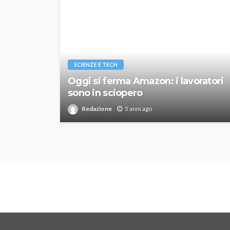
SCIENZE E TECH
Oggi si ferma Amazon: i lavoratori
sono in sciopero
Redazione
5 anni ago