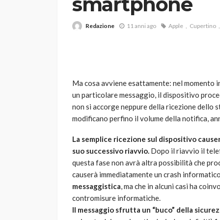
smartphone
Redazione
11 anni ago
Apple
Cupertino
Ma cosa avviene esattamente: nel momento in c
un particolare messaggio, il dispositivo proce
VARIE
non si accorge neppure della ricezione dello 
Robot tagliaerba: 
modificano perfino il volume della notifica, an
scegliere per il tu
La semplice ricezione sul dispositivo cause
god
1 anno ago
suo successivo riavvio.
Dopo il riavvio il tel
questa fase non avrà altra possibilità che pro
causerà immediatamente un crash informatico. 
messaggistica
, ma che in alcuni casi ha coinv
contromisure informatiche.
Il messaggio sfrutta un “buco” della sicure