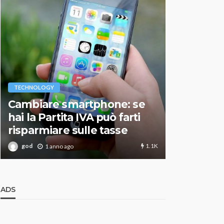
VARIE
TECHNOLOGY
Migliori r
Cambiare smartphone: se
guida agg
hai la Partita IVA può farti
scegliere
risparmiare sulle tasse
perfetto
1.1K
god
god
1 anno ago
1 an
ADS