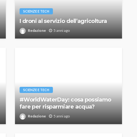
SCIENZE E TECH
I droni al servizio dell’agricoltura
Redazione
5 anni ago
SCIENZE E TECH
#WorldWaterDay: cosa possiamo
fare per risparmiare acqua?
Redazione
5 anni ago