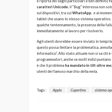
e riporta dei segni particolari e ben definiti)
fa
caratteri Unicode.
il “Bug” interessa non sol
sul dispositivi, tra cui
WhatsApp
, e al momen
tablet che usano lo stesso sistema operativo
qualche tentennamento, la presenza della falla
immediatamente al lavoro per risolverlo.
Agli utenti dovrebbe essere inviato in tempi b
questo possa limitare la problematica, annulla
informatico”. Allo stato attuale non si sa chi è
programmatori, anche se molti indizi puntano s
è che il problema
ha mandato in tilt oltre mez
utenti del famoso marchio della mela.
Tags :
Apple
Cupertino
sistema op