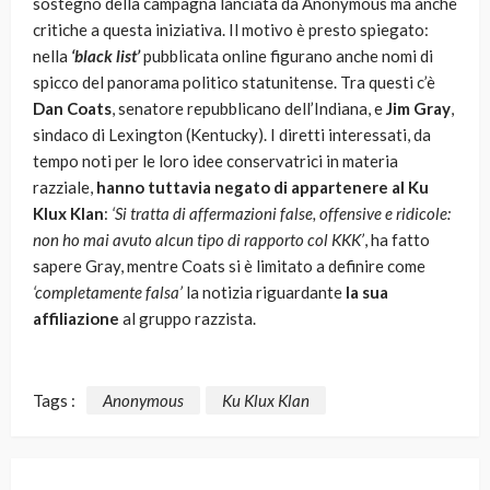
sostegno della campagna lanciata da Anonymous ma anche
critiche a questa iniziativa. Il motivo è presto spiegato:
nella
‘black list’
pubblicata online figurano anche nomi di
spicco del panorama politico statunitense. Tra questi c’è
Dan Coats
, senatore repubblicano dell’Indiana, e
Jim Gray
,
sindaco di Lexington (Kentucky). I diretti interessati, da
tempo noti per le loro idee conservatrici in materia
razziale,
hanno tuttavia negato di appartenere al Ku
Klux Klan
:
‘Si tratta di affermazioni false, offensive e ridicole:
non ho mai avuto alcun tipo di rapporto col KKK’
, ha fatto
sapere Gray, mentre Coats si è limitato a definire come
‘completamente falsa’
la notizia riguardante
la sua
affiliazione
al gruppo razzista.
Tags :
Anonymous
Ku Klux Klan