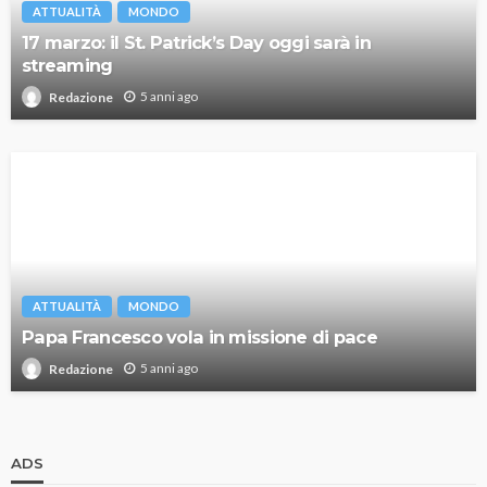
ATTUALITÀ
MONDO
17 marzo: il St. Patrick’s Day oggi sarà in
streaming
5 anni ago
Redazione
ATTUALITÀ
MONDO
Papa Francesco vola in missione di pace
5 anni ago
Redazione
ADS