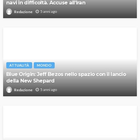
navi in difficoltà. Accuse all’Iran
5 anni ago
Redazione
ATTUALITÀ
MONDO
Blue Origin: Jeff Bezos nello spazio con il lancio
della New Shepard
5 anni ago
Redazione