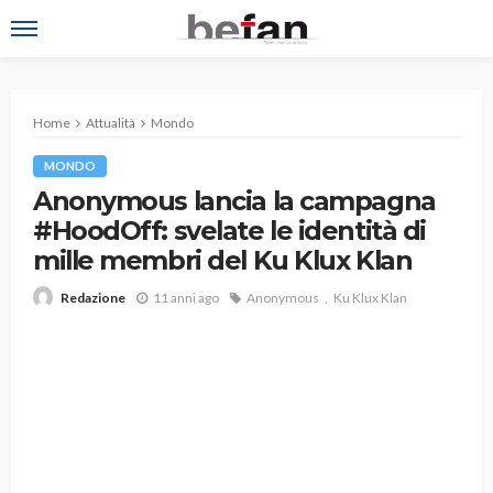
Home
Attualità
Mondo
MONDO
Anonymous lancia la campagna
#HoodOff: svelate le identità di
mille membri del Ku Klux Klan
11 anni ago
Anonymous
Ku Klux Klan
Redazione