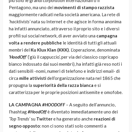
più solo le grandi
corporation
internazionali o il
Pentagono, ma uno dei
movimenti di stampo razzista
maggiormente radicati nella società americana. La rete di
‘hacktivists’
nata su Internet e che agisce in forma anonima
ha infatti annunciato, attraverso il proprio sito e i diversi
profili sui social network, di aver avviato una
campagna
volta a rendere pubbliche
le identità di tutti gli attuali
membri del
Ku Klux Klan (KKK)
. L’operazione, denominata
‘HoodOff’
(‘giù il cappuccio’, per via del classico copricapo
bianco indossato dai suoi membri), ha infatti già reso noti i
dati sensibili -nomi, numeri di telefono e indirizzi email- di
circa
mille attivisti
dell’organizzazione nata nel 1865 che
propugna la
superiorità della razza bianca
e si
caratterizza per le proprie posizioni antisemite e omofobe.
LA CAMPAGNA
#HOODOFF
– A seguito dell’annuncio,
l’hashtag
#HoodOff
è diventato immediatamente uno dei
‘Top Trends’
su
Twitter
e ha generato anche
reazioni di
segno opposto
: non ci sono stati solo commenti a