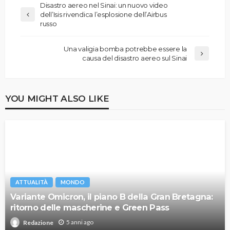
Disastro aereo nel Sinai: un nuovo video
dell’Isis rivendica l’esplosione dell’Airbus
russo
Una valigia bomba potrebbe essere la
causa del disastro aereo sul Sinai
YOU MIGHT ALSO LIKE
ATTUALITÀ
MONDO
Variante Omicron, il piano B della Gran Bretagna:
ritorno delle mascherine e Green Pass
5 anni ago
Redazione