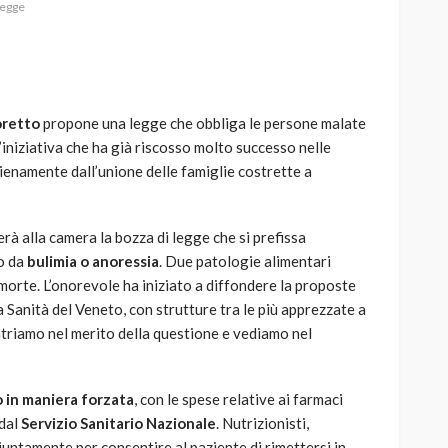
legge
oretto
propone una legge che obbliga le persone malate
AUTO
SPORT
iniziativa che ha già riscosso molto successo nelle
MG alle Final 8 di Coppa
enamente dall’unione delle famiglie costrette a
Davis: tennis mondiale e
passione per
quale
l’automobilismo
rà alla camera la bozza di legge che si prefissa
o prato
abbracciano la stessa causa
to da
bulimia o anoressia
. Due patologie alimentari
orte. L’onorevole ha iniziato a diffondere la proposte
784
579
god
9 mesi ago
a Sanità del Veneto, con strutture tra le più apprezzate a
ntriamo nel merito della questione e vediamo nel
 in maniera forzata
, con le spese relative ai farmaci
dal
Servizio Sanitario Nazionale
. Nutrizionisti,
giuntamente per consentire al paziente di rimettersi in