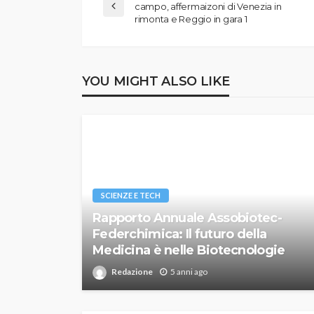
campo, affermaizoni di Venezia in
rimonta e Reggio in gara 1
YOU MIGHT ALSO LIKE
SCIENZE E TECH
Rapporto Annuale Assobiotec-
Federchimica: Il futuro della
Medicina è nelle Biotecnologie
Redazione
5 anni ago