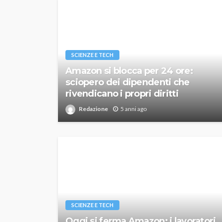
SCIENZE E TECH
Amazon si blocca per 24 ore:
sciopero dei dipendenti che
rivendicano i propri diritti
Redazione
5 anni ago
SCIENZE E TECH
Oggi si ferma Amazon: i lavoratori