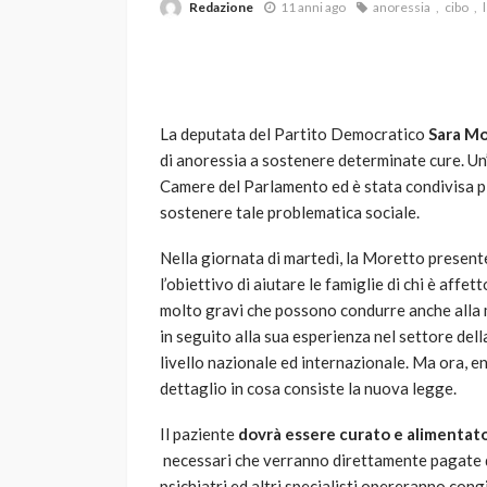
Redazione
11 anni ago
anoressia
cibo
La deputata del Partito Democratico
Sara M
di anoressia a sostenere determinate cure. Un’
Camere del Parlamento ed è stata condivisa pi
sostenere tale problematica sociale.
VARIE
Robot tagliaerba: 
Nella giornata di martedì, la Moretto presente
scegliere per il tu
l’obiettivo di aiutare le famiglie di chi è affet
molto gravi che possono condurre anche alla m
god
1 anno ago
in seguito alla sua esperienza nel settore dell
livello nazionale ed internazionale. Ma ora, e
dettaglio in cosa consiste la nuova legge.
Il paziente
dovrà essere curato e alimentato
necessari che verranno direttamente pagate 
psichiatri ed altri specialisti opereranno con