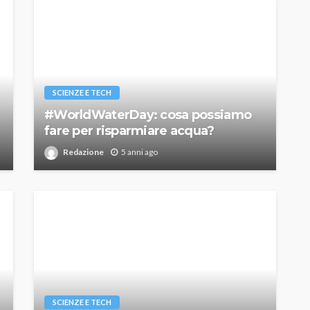
SCIENZE E TECH
#WorldWaterDay: cosa possiamo
fare per risparmiare acqua?
Redazione
5 anni ago
SCIENZE E TECH