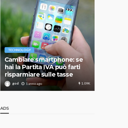
VARIE
TECHNOLOGY
Migliori r
Cambiare smartphone: se
guida agg
hai la Partita IVA può farti
scegliere
risparmiare sulle tasse
perfetto
1.09K
god
god
1 anno ago
1 an
ADS