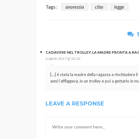
Tags :
anoressia
cibo
legge
CADAVERE NEL TROLLEY: LA MADRE PRONTA A RAC
6 Aprile 2017 @ 10:32
[…] è stata la madre della ragazza a rinchiudere il
anni l’affliggeva, in un trolley e poi a gettarlo i
LEAVE A RESPONSE