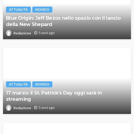
ATTUALITÀ
MONDO
Blue Origin: Jeff Bezos nello spazio con il lancio
della New Shepard
5 anni ago
Redazione
ATTUALITÀ
MONDO
17 marzo: il St. Patrick’s Day oggi sarà in
streaming
5 anni ago
Redazione