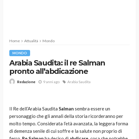
Home
Attualità
Mondo
MONDO
Arabia Saudita: il re Salman
pronto all’abdicazione
9 anni ago
Arabia Saudita
Redazione
Il Re dell’Arabia Saudita
Salman
sembra essere un
personaggio che gli annali della storia ricorderanno per
molto tempo. Considerata l’età avanzata, la leggera forma
di demenza senile di cui soffre e la salute non proprio di
ferro,
Re Salman
ha deciso di
abdicare
, cosa che potrebbe