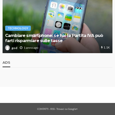
TECHNOLOGY
Cambiare smartphone: se hai la Partita IVA può
farti risparmiare sulle tasse
1.1K
1 anno ago
god
ADS
CONTATTI
-
RSS
-
Trovaci su Google+