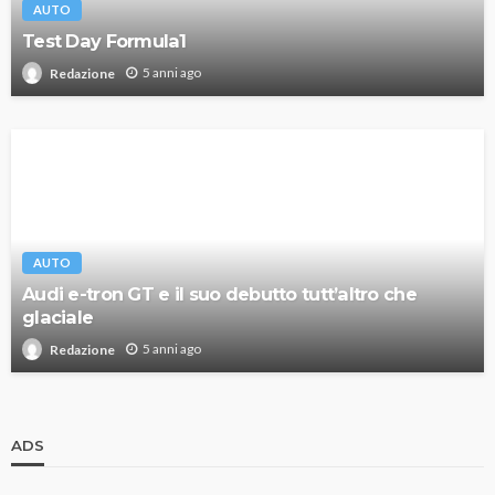
AUTO
Test Day Formula1
5 anni ago
Redazione
AUTO
Audi e-tron GT e il suo debutto tutt’altro che
glaciale
5 anni ago
Redazione
ADS