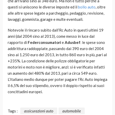
che arrivano sino ai 348 euro. Ma non è tutto perché a
questi si uniscono le diverse imposte ed il
bollo auto
, oltre
alle altre spese legate a parcheggio, pedaggio, revisione,
lavaggi, gommista, garage e multe eventuali.
Notevole il rincaro subito dall’Rc Auto in questi ultimi 19
anni (dal 2004 sino al 2013), come messo in luce dal
rapporto di
Federconsumatori
e
Adusbef
: le spese sono
addirittura raddoppiate, passando dai 390 euro del 2004
sino ai 1.250 euro del 2013, in tutto 860 euro in più, pari al
+235%. La condizione delle polizze obbligatorie per
motorini e moto non è migliore, anzi: si è verificato infatti
un aumento del 480% dal 2013, pari a circa 549 euro.
L’Italiano medio dunque per poter pagare l’Rc Auto impiega
il 6,5% del suo stipendio, ovvero il doppio rispetto ai suoi
concittadini europei.
Tags :
assicurazioni auto
automobile