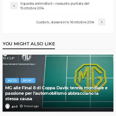
Squadra antimafia 6 – riassunto puntata del
15 ottobre 2014
Guida tv, stasera in tv 16 ottobre 2014
YOU MIGHT ALSO LIKE
AUTO
SPORT
MG alle Final 8 di Coppa Davis: tennis mondiale e
passione per l’automobilismo abbracciano la
stessa causa
9 mesi ago
god