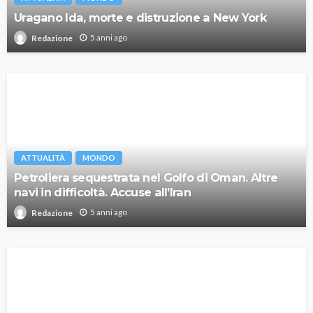
Uragano Ida, morte e distruzione a New York
5 anni ago
Redazione
ATTUALITÀ
MONDO
Petroliera sequestrata nel Golfo di Oman. Altre
navi in difficoltà. Accuse all’Iran
5 anni ago
Redazione