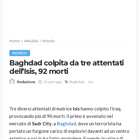
Home
Attualità
Mondo
MONDO
Baghdad colpita da tre attentati
dell’Isis, 92 morti
10 anni ago
Baghdad
Isis
Redazione
Tre diversi attentati di matrice
Isis
hanno colpito l’Iraq,
provocando più di 90 morti. Il primo è avvenuto nel
mercato di
Sadr City
, a
Baghdad
, dove un terrorista ha
portato un furgone carico di esplosivi davanti ad un centro
estetico e poi lo ha fatto esplodere. Essendo in un’ora di