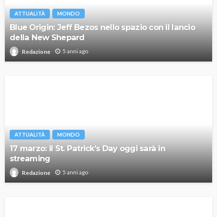
ATTUALITÀ
MONDO
Blue Origin: Jeff Bezos nello spazio con il lancio
della New Shepard
5 anni ago
Redazione
ATTUALITÀ
MONDO
17 marzo: il St. Patrick’s Day oggi sarà in
streaming
5 anni ago
Redazione