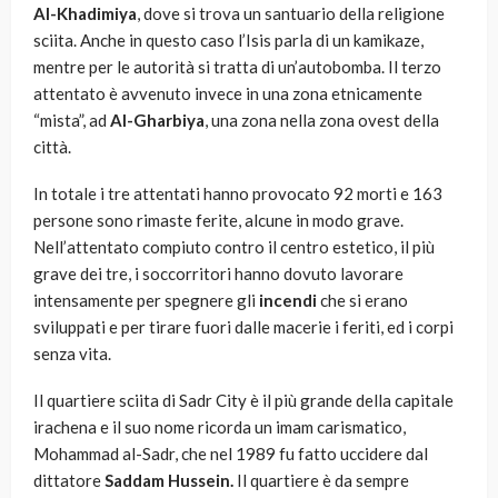
Al-Khadimiya
, dove si trova un santuario della religione
sciita. Anche in questo caso l’Isis parla di un kamikaze,
mentre per le autorità si tratta di un’autobomba. Il terzo
attentato è avvenuto invece in una zona etnicamente
“mista”, ad
Al-Gharbiya
, una zona nella zona ovest della
città.
In totale i tre attentati hanno provocato 92 morti e 163
persone sono rimaste ferite, alcune in modo grave.
Nell’attentato compiuto contro il centro estetico, il più
grave dei tre, i soccorritori hanno dovuto lavorare
intensamente per spegnere gli
incendi
che si erano
sviluppati e per tirare fuori dalle macerie i feriti, ed i corpi
senza vita.
Il quartiere sciita di Sadr City è il più grande della capitale
irachena e il suo nome ricorda un imam carismatico,
Mohammad al-Sadr, che nel 1989 fu fatto uccidere dal
dittatore
Saddam Hussein.
Il quartiere è da sempre