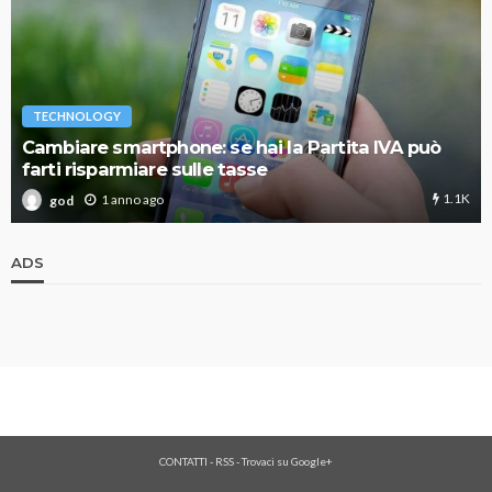
TECHNOLOGY
Cambiare smartphone: se hai la Partita IVA può
farti risparmiare sulle tasse
1.1K
1 anno ago
god
ADS
CONTATTI
-
RSS
-
Trovaci su Google+