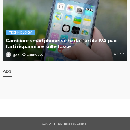
TECHNOLOGY
Cambiare smartphone: se hai la Partita IVA può
farti risparmiare sulle tasse
1.1K
1 anno ago
god
ADS
CONTATTI
-
RSS
-
Trovaci su Google+