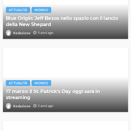
ATTUALITÀ
MONDO
Blue Origin: Jeff Bezos nello spazio con il lancio
della New Shepard
5 anni ago
Redazione
ATTUALITÀ
MONDO
17 marzo: il St. Patrick’s Day oggi sarà in
streaming
5 anni ago
Redazione