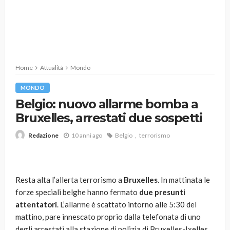
Home
Attualità
Mondo
MONDO
Belgio: nuovo allarme bomba a
Bruxelles, arrestati due sospetti
10 anni ago
Belgio
terrorismo
Redazione
Resta alta l’allerta terrorismo a
Bruxelles
. In mattinata le
forze speciali belghe hanno fermato
due presunti
attentatori
. L’allarme è scattato intorno alle 5:30 del
mattino, pare innescato proprio dalla telefonata di uno
degli arrestati alla stazione di polizia di Bruxelles-Ixelles.