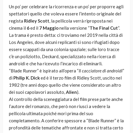
Un po’ per celebrare la ricorrenza e un po’ per proporre agli
spettatori quello che voleva essere l’intento originale del
regista
Ridley Scott
, la pellicola verrà riproposta nei
cinema il
6
ed il
7 Maggio
nella versione “
The Final Cut
“.
La trama è presto detta: ci troviamo nel 2019 nella città di
Los Angeles, dove alcuni replicanti si sono rifugiati dopo
essere scappati da una colonia spaziale; sulle loro tracce
c’è un poliziotto, Deckard, specializzato nella ricerca di
androidi e che ha ricevuto l’incarico di eliminarli.
“Blade Runner” è ispirato all’opera “
Il cacciatore di androidi
”
di
Philip K. Dick
ed è il terzo film di Ridley Scott, uscito nel
1982 (tre anni dopo quello che viene considerato un altro
dei suoi capolavori assoluto,
Alien
).
Al controllo della sceneggiatura del film prese parte anche
l’autore del romanzo, che però non riuscì a vedere la
pellicola ultimata poiché morì prima del suo
completamento. A conferire spessore a “Blade Runner” è la
profondità delle tematiche affrontate e non si tratta certo