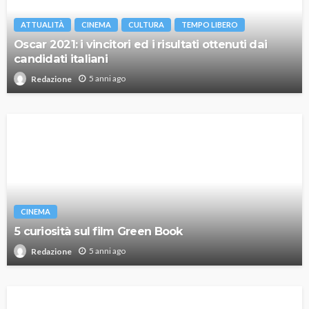
ATTUALITÀ
CINEMA
CULTURA
TEMPO LIBERO
Oscar 2021: i vincitori ed i risultati ottenuti dai
candidati italiani
5 anni ago
Redazione
CINEMA
5 curiosità sul film Green Book
5 anni ago
Redazione