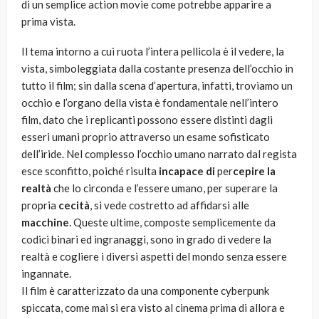
di un semplice action movie come potrebbe apparire a
prima vista.
Il tema intorno a cui ruota l’intera pellicola è il vedere, la
vista, simboleggiata dalla costante presenza dell’occhio in
tutto il film; sin dalla scena d’apertura, infatti, troviamo un
occhio e l’organo della vista è fondamentale nell’intero
film, dato che i replicanti possono essere distinti dagli
esseri umani proprio attraverso un esame sofisticato
dell’iride. Nel complesso l’occhio umano narrato dal regista
esce sconfitto, poiché risulta
incapace di
per
cepire la
realtà
che lo circonda e l’essere umano, per superare la
propria
cecità
, si vede costretto ad affidarsi alle
macchine
. Queste ultime, composte semplicemente da
codici binari ed ingranaggi, sono in grado di vedere la
realtà e cogliere i diversi aspetti del mondo senza essere
ingannate.
Il film è caratterizzato da una componente cyberpunk
spiccata, come mai si era visto al cinema prima di allora e