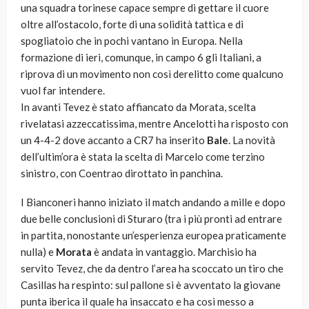
una squadra torinese capace sempre di gettare il cuore
oltre all’ostacolo, forte di una solidità tattica e di
spogliatoio che in pochi vantano in Europa. Nella
formazione di ieri, comunque, in campo 6 gli Italiani, a
riprova di un movimento non così derelitto come qualcuno
vuol far intendere.
In avanti Tevez è stato affiancato da Morata, scelta
rivelatasi azzeccatissima, mentre Ancelotti ha risposto con
un 4-4-2 dove accanto a CR7 ha inserito
Bale
. La novità
dell’ultim’ora è stata la scelta di Marcelo come terzino
sinistro, con Coentrao dirottato in panchina.
I Bianconeri hanno iniziato il match andando a mille e dopo
due belle conclusioni di Sturaro (tra i più pronti ad entrare
in partita, nonostante un’esperienza europea praticamente
nulla) e
Morata
è andata in vantaggio. Marchisio ha
servito Tevez, che da dentro l’area ha scoccato un tiro che
Casillas ha respinto: sul pallone si è avventato la giovane
punta iberica il quale ha insaccato e ha così messo a