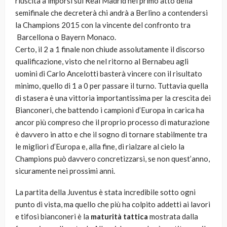
riuscita a imporsi sul Real Madrid nel primo atto della
semifinale che decreterà chi andrà a Berlino a contendersi
la Champions 2015 con la vincente del confronto tra
Barcellona o Bayern Monaco.
Certo, il 2 a 1 finale non chiude assolutamente il discorso
qualificazione, visto che nel ritorno al Bernabeu agli
uomini di Carlo Ancelotti basterà vincere con il risultato
minimo, quello di 1 a 0 per passare il turno. Tuttavia quella
di stasera è una vittoria importantissima per la crescita dei
Bianconeri, che battendo i campioni d’Europa in carica ha
ancor più compreso che il proprio processo di maturazione
è davvero in atto e che il sogno di tornare stabilmente tra
le migliori d’Europa e, alla fine, di rialzare al cielo la
Champions può davvero concretizzarsi, se non quest’anno,
sicuramente nei prossimi anni.
La partita della Juventus è stata incredibile sotto ogni
punto di vista, ma quello che più ha colpito addetti ai lavori
e tifosi bianconeri è la
maturità tattica
mostrata dalla