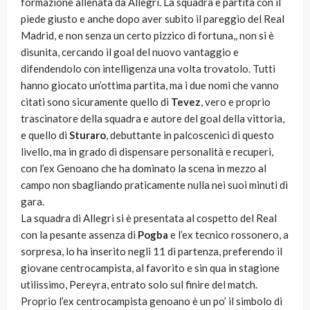
formazione allenata da Allegri. La squadra è partita con il
piede giusto e anche dopo aver subito il pareggio del Real
Madrid, e non senza un certo pizzico di fortuna,, non si è
disunita, cercando il goal del nuovo vantaggio e
difendendolo con intelligenza una volta trovatolo. Tutti
hanno giocato un’ottima partita, ma i due nomi che vanno
citati sono sicuramente quello di
Tevez
, vero e proprio
trascinatore della squadra e autore del goal della vittoria,
e quello di
Sturaro
, debuttante in palcoscenici di questo
livello, ma in grado di dispensare personalità e recuperi,
con l’ex Genoano che ha dominato la scena in mezzo al
campo non sbagliando praticamente nulla nei suoi minuti di
gara.
La squadra di Allegri si è presentata al cospetto del Real
con la pesante assenza di
Pogba
e l’ex tecnico rossonero, a
sorpresa, lo ha inserito negli 11 di partenza, preferendo il
giovane centrocampista, al favorito e sin qua in stagione
utilissimo, Pereyra, entrato solo sul finire del match.
Proprio l’ex centrocampista genoano è un po’ il simbolo di