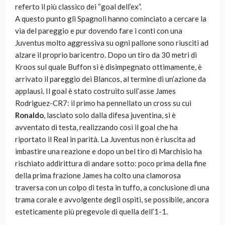
referto il più classico dei “goal dell’ex”.
A questo punto gli Spagnoli hanno cominciato a cercare la
via del pareggio e pur dovendo fare i conti con una
Juventus molto aggressiva su ogni pallone sono riusciti ad
alzare il proprio baricentro. Dopo un tiro da 30 metri di
Kroos sul quale Buffon si è disimpegnato ottimamente, è
arrivato il pareggio dei Blancos, al termine di un’azione da
applausi. Il goal è stato costruito sull’asse James
Rodriguez-CR7: il primo ha pennellato un cross su cui
Ronaldo
, lasciato solo dalla difesa juventina, si è
avventato di testa, realizzando così il goal che ha
riportato il Real in parità. La Juventus non è riuscita ad
imbastire una reazione e dopo un bel tiro di Marchisio ha
rischiato addirittura di andare sotto: poco prima della fine
della prima frazione James ha colto una clamorosa
traversa con un colpo di testa in tuffo, a conclusione di una
trama corale e avvolgente degli ospiti, se possibile, ancora
esteticamente più pregevole di quella dell’1-1.