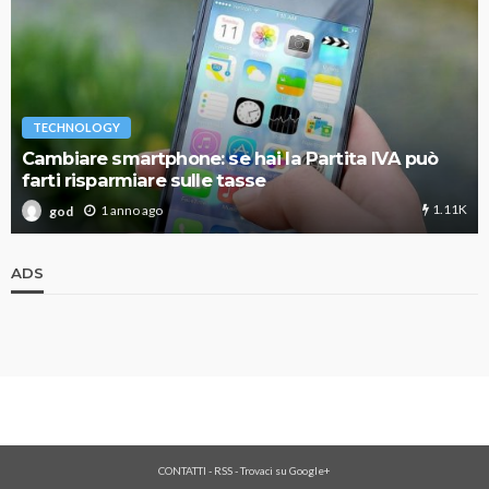
TECHNOLOGY
Cambiare smartphone: se hai la Partita IVA può
farti risparmiare sulle tasse
1.11K
1 anno ago
god
ADS
CONTATTI
-
RSS
-
Trovaci su Google+