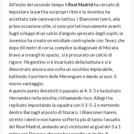
All’inizio del secondo tempo il
Real Madrid
ha cercato di
impostare la partita sui propri ritmi e la Juventus ha
accettato tale canovaccio tattico. I Bianconeri però, alla
prima occasione utile, si sono portati nuovamente avanti.
Sugli sviluppi di un calcio d’angolo sprecato dagli ospiti, la
Juventus ha creato un micidiale contropiede con Tevez, che
dopo 60 metri di corsa, complice la diagonale di Morata
bravo a creargli lo spazio, si è procurato un calcio di
rigore: l’Argentino si è incaricato della battuta e si è
dimostrato ancora una volta un cecchino implacabile,
battendo il portiere delle Merengues e dando ai suoi il
nuovo vantaggio.
A questo punto Ancelotti è passato al 4-3-3 e ha buttato
Hernandez nella mischia, richiamando Isco. Allegri ha
replicato impostando la squadra con il 3-5-2 e mettendo
dentro Barzagli al posto di Sturaro. I Bianconeri hanno
stretto i denti e non hanno sofferto più di tanto l’assalto
del Real Madrid, andando anzi vicinissimi al goal del 3 a 1
prima con Pereyra, che non ha raccolto un invito di