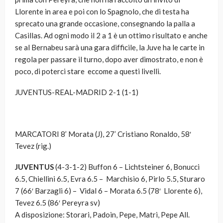
Llorente in area e poi con lo Spagnolo, che di testa ha
sprecato una grande occasione, consegnando la palla a
Casillas. Ad ogni modo il 2 a 1 è un ottimo risultato e anche
se al Bernabeu sarà una gara difficile, la Juve ha le carte in
regola per passare il turno, dopo aver dimostrato, e non è
poco, di poterci stare eccome a questi livelli.
JUVENTUS-REAL-MADRID 2-1
(1-1)
MARCATORI
8’ Morata (J), 27’ Cristiano Ronaldo, 58′
Tevez (rig.)
JUVENTUS
(4-3-1-2)
Buffon 6 – Lichtsteiner 6, Bonucci
6.5, Chiellini 6.5, Evra 6.5 – Marchisio 6, Pirlo 5.5, Sturaro
7 (66′ Barzagli 6) – Vidal 6 – Morata 6.5 (78′ Llorente 6),
Tevez 6.5 (86′ Pereyra sv)
A disposizione: Storari, Padoin, Pepe, Matri, Pepe All.