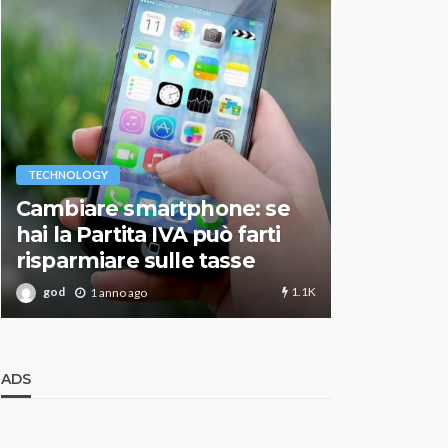
VARIE
TECHNOLOGY
Migliori r
Cambiare smartphone: se
guida agg
hai la Partita IVA può farti
scegliere
risparmiare sulle tasse
perfetto
1.1K
god
god
1 anno ago
1 an
ADS