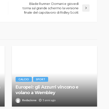
Blade Runner: Domani e giovedì
torna sul grande schermo la versione
finale del capolavoro di Ridley Scott
CALCIO
SPORT
a
Europei: gli Azzurri vincono e
volano a Wembley
Redazione
5 anni ago