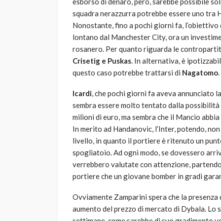
esborso di denaro, però, sarebbe possibile solo
squadra nerazzurra potrebbe essere uno tra Ha
Nonostante, fino a pochi giorni fa, l’obiettiv
lontano dal Manchester City, ora un investim
rosanero. Per quanto riguarda le contropartit
Crisetig e Puskas
. In alternativa, è ipotizzab
questo caso potrebbe trattarsi di
Nagatomo
.
Icardi
, che pochi giorni fa aveva annunciato la
sembra essere molto tentato dalla possibilità 
milioni di euro, ma sembra che il Mancio abbia
In merito ad Handanovic, l’Inter, potendo, no
livello, in quanto il portiere è ritenuto un pu
spogliatoio. Ad ogni modo, se dovessero arriva
verrebbero valutate con attenzione, partendo 
portiere che un giovane bomber in gradi garant
Ovviamente Zamparini spera che la presenza de
aumento del prezzo di mercato di Dybala. Lo s
settimane, come sarebbe di suo gradimento ve