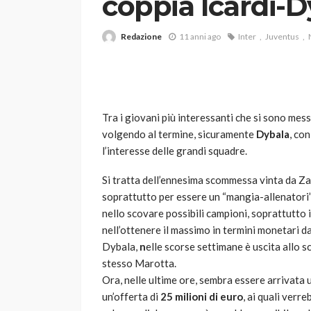
coppia Icardi-D
Redazione
11 anni ago
Inter
Juventus
Tra i giovani più interessanti che si sono mess
volgendo al termine, sicuramente
Dybala
, con
VARIE
l’interesse delle grandi squadre.
Robot tagliaerba: 
scegliere per il tu
Si tratta dell’ennesima scommessa vinta da Za
soprattutto per essere un “mangia-allenator
god
1 anno ago
nello scovare possibili campioni, soprattutto
nell’ottenere il massimo in termini monetari dal
Dybala,
n
elle scorse settimane è uscita allo s
stesso Marotta.
Ora, nelle ultime ore, sembra essere arrivata u
un’offerta di
25 milioni di euro
, ai quali ver