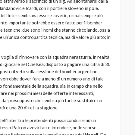
 attraverso il sacrificio di un big. Ad allontanarsi dalla
ndanovic e Icardi, con il portiere sloveno in pole.
o dell’Inter sembrava essere Jovetic, ormai sempre più
ento importante potrebbe essere fatto per il bomber
e tecniche, due sono i nomi che stanno circolando, ossia
ile un’unica contropartita tecnica, ma di valore più alto; in
 voglia di rinnovare con la squadra nerazzurra, in realtà
di giocare nel Chelsea, disposto a pagare una cifra di 30
 posto il veto sulla cessione del bomber argentino.
n vorrebbe dover fare a meno di un numero uno di tale
nto fondamentale della squadra, sia in campo che nello
re nei prossimi mesi delle offerte interessanti,
dal presupposto che sembra più facile sostituire un
ire una 20 di reti a stagione.
ll’Inter tra le pretendenti possa condurre ad un
tesso Patron aveva fatto intendere, nelle scorse
dere il giocatore con la maglia azzurra del
Napoli
. De