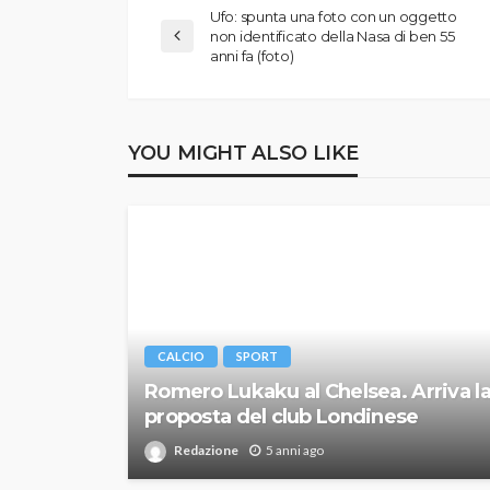
Ufo: spunta una foto con un oggetto
non identificato della Nasa di ben 55
anni fa (foto)
YOU MIGHT ALSO LIKE
CALCIO
SPORT
Romero Lukaku al Chelsea. Arriva l
proposta del club Londinese
Redazione
5 anni ago