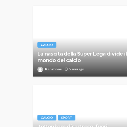
CALCIO
La nascita della Super Lega divide il
mondo del calcio
Redazione
5 anni ago
CALCIO
SPORT
Tottenham disastroso, fuori