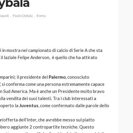
ybala
Napoli
Paulo Dybala
Roma
AUTO
SPORT
MG alle Final 8 di Coppa
i in mostra nel campionato di calcio di Serie A che sta
Davis: tennis mondiale e
 il laziale Felipe Anderson, è quello che ha attirato
passione per
quale
l’automobilismo
o prato
abbracciano la stessa causa
mparini; il presidente del
Palermo
, conosciuto
i”, si conferma come una persona estremamente capace
785
582
god
9 mesi ago
 in Sud America. Ma è anche un Presidente molto bravo
la vendita dei suoi talenti. Tra i club interessati a
coperto la
Juventus
, come confermato dalle parole dello
n’offerta dell’Inter, che avrebbe messo sul piatto
rebbero aggiunte 2 contropartite tecniche. Questo