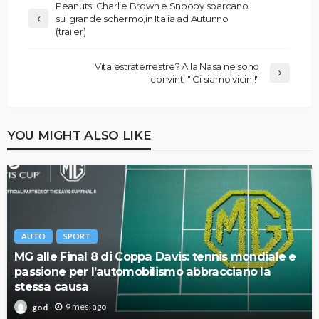
Peanuts: Charlie Brown e Snoopy sbarcano
sul grande schermo,in Italia ad Autunno
(trailer)
Vita estraterrestre? Alla Nasa ne sono
convinti " Ci siamo vicini!"
YOU MIGHT ALSO LIKE
AUTO
SPORT
MG alle Final 8 di Coppa Davis: tennis mondiale e
passione per l’automobilismo abbracciano la
stessa causa
9 mesi ago
god