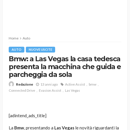
Home
Auto
AUTO
NUOVE USCITE
Bmw: a Las Vegas la casa tedesca
presenta la macchina che guida e
parcheggia da sola
13 anni ago
Active Assist
bmw
Redazione
Connected Drive
Evasion Assist
Las Vegas
[adintend_ads_title]
La
Bmw
, presentando a
Las Vegas
le novità riguardanti la