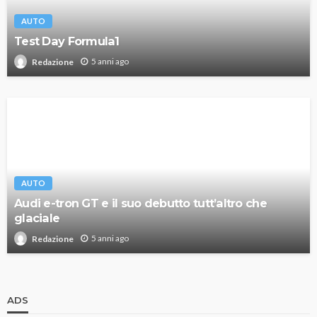
AUTO
Test Day Formula1
5 anni ago
Redazione
AUTO
Audi e-tron GT e il suo debutto tutt’altro che
glaciale
5 anni ago
Redazione
ADS