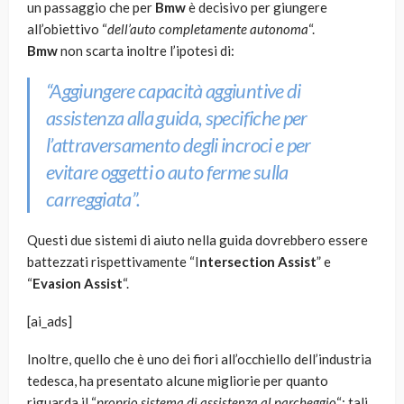
un passaggio che per
Bmw
è decisivo per giungere
all’obiettivo “
dell’auto completamente autonoma
“.
Bmw
non scarta inoltre l’ipotesi di:
“Aggiungere capacità aggiuntive di
assistenza alla guida, specifiche per
l’attraversamento degli incroci e per
evitare oggetti o auto ferme sulla
carreggiata”.
Questi due sistemi di aiuto nella guida dovrebbero essere
battezzati rispettivamente “I
ntersection Assist
” e
“
Evasion Assist
“.
[ai_ads]
Inoltre, quello che è uno dei fiori all’occhiello dell’industria
tedesca, ha presentato alcune migliorie per quanto
riguarda il “
proprio sistema di assistenza al parcheggio
“: tali