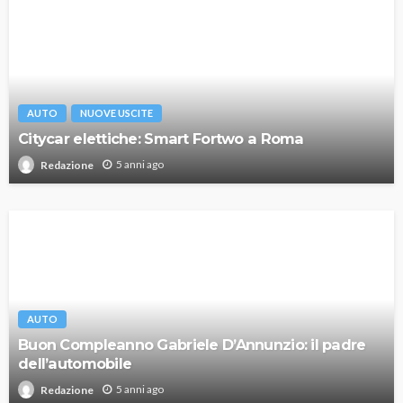
AUTO
NUOVE USCITE
Citycar elettiche: Smart Fortwo a Roma
5 anni ago
Redazione
AUTO
Buon Compleanno Gabriele D’Annunzio: il padre
dell’automobile
5 anni ago
Redazione