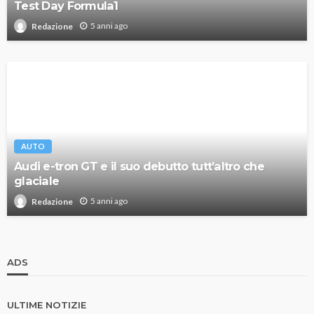
Test Day Formula1
5 anni ago
Redazione
AUTO
Audi e-tron GT e il suo debutto tutt’altro che
glaciale
5 anni ago
Redazione
ADS
ULTIME NOTIZIE