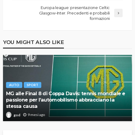
Europa league: presentazione Celtic
Glasgow-Inter. Precedenti e probabili
formazioni
YOU MIGHT ALSO LIKE
AUTO
SPORT
MG alle Final 8 di Coppa Davis: tennis mondiale e
passione per l’automobilismo abbracciano la
stessa causa
9 mesi ago
god