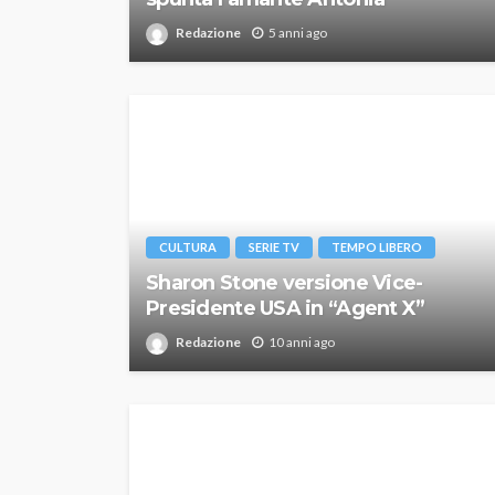
Redazione
5 anni ago
CULTURA
SERIE TV
TEMPO LIBERO
Sharon Stone versione Vice-
Presidente USA in “Agent X”
Redazione
10 anni ago