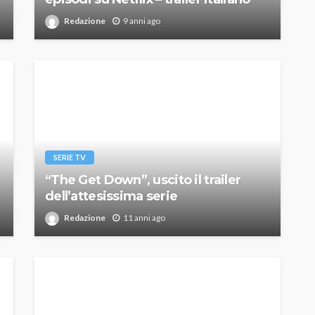
Redazione
9 anni ago
SERIE TV
“The Get Down”, uscito il trailer
dell’attesissima serie
Redazione
11 anni ago