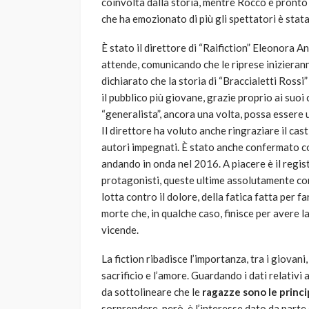
coinvolta dalla storia, mentre Rocco è pronto pe
che ha emozionato di più gli spettatori è stata,
È stato il direttore di “Raifiction” Eleonora A
attende, comunicando che le riprese inizieran
dichiarato che la storia di “Braccialetti Rossi
il pubblico più giovane, grazie proprio ai suoi
“generalista”, ancora una volta, possa essere 
Il direttore ha voluto anche ringraziare il cast 
autori impegnati. È stato anche confermato c
andando in onda nel 2016. A piacere è il regis
protagonisti, queste ultime assolutamente co
lotta contro il dolore, della fatica fatta per f
morte che, in qualche caso, finisce per avere l
vicende.
La fiction ribadisce l’importanza, tra i giovani, 
sacrificio e l’amore. Guardando i dati relativi 
da sottolineare che le
ragazze sono le princip
sorprendere, però, è l’interesse dato da parte