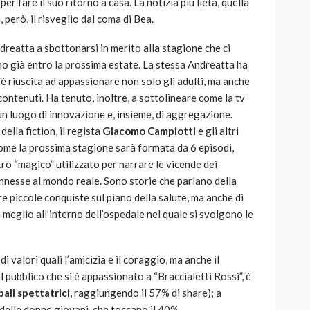
r fare il suo ritorno a casa. La notizia più lieta, quella
 però, il risveglio dal coma di Bea.
ndreatta a sbottonarsi in merito alla stagione che ci
no già entro la prossima estate. La stessa Andreatta ha
” è riuscita ad appassionare non solo gli adulti, ma anche
 contenuti. Ha tenuto, inoltre, a sottolineare come la tv
un luogo di innovazione e, insieme, di aggregazione.
della fiction, il regista
Giacomo Campiotti
e gli altri
ome la prossima stagione sarà formata da 6 episodi,
tro “magico” utilizzato per narrare le vicende dei
nnesse al mondo reale. Sono storie che parlano della
are piccole conquiste sul piano della salute, ma anche di
a meglio all’interno dell’ospedale nel quale si svolgono le
di valori quali l’amicizia e il coraggio, ma anche il
al pubblico che si è appassionato a “Braccialetti Rossi”, è
ali spettatrici,
raggiungendo il 57% di share); a
 delle donne giovani, che toccano il 40%.