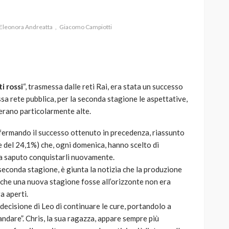
Eleonora Andreatta
Giacomo Campiotti
AUTO
SPORT
MG alle Final 8 di Coppa
i rossi
“, trasmessa dalle reti Rai, era stata un successo
Davis: tennis mondiale e
ssa rete pubblica, per la seconda stagione le aspettative,
passione per
, erano particolarmente alte.
quale
l’automobilismo
o prato
abbracciano la stessa causa
onfermando il successo ottenuto in precedenza, riassunto
e del 24,1%) che, ogni domenica, hanno scelto di
784
581
god
9 mesi ago
 ha saputo conquistarli nuovamente.
a seconda stagione, è giunta la notizia che la produzione
to che una nuova stagione fosse all’orizzonte non era
a aperti.
decisione di Leo di continuare le cure, portandolo a
 andare”. Chris, la sua ragazza, appare sempre più