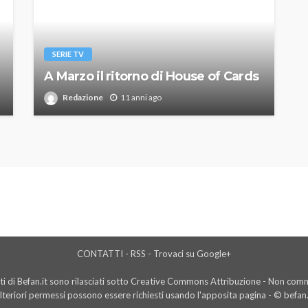
SERIE TV
A Marzo il ritorno di House of Cards
Redazione
11 anni ago
CONTATTI
-
RSS
-
Trovaci su Google+
i di Befan.it sono rilasciati sotto Creative Commons Attribuzione - Non comme
lteriori permessi possono essere richiesti usando l'
apposita pagina
- © befan.