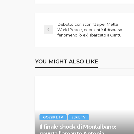
Debutto con sconfitta per Metta
World Peace, ecco chi è il discusso
fenomeno (o ex) sbarcato a Cantù
YOU MIGHT ALSO LIKE
GOSSIP E TV
SERIE TV
Il finale shock di Montalbano:
spunta l’amante Antonia