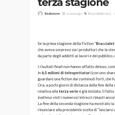
terza stagione
Redazione
11 anni ago
Braccialetti rossi
Se la prima stagione della Fiction “
Braccialett
che aveva sorpreso sia i produttori che la ste
VARIE
da parte degli addetti ai lavori e del pubblico
Robot tagliaerba: 
scegliere per il tu
I risultati finali non hanno affatto deluso, c
in
6,5 milioni di telespettator
i (con uno shar
god
1 anno ago
guardare una fiction dai contenuti forti, che
Ora, a pochi giorni di distanza dalla fine dell
relativa alla
terza serie
è già iniziata. Il fat
inatteso visti i numerosi intrecci rimasti ancor
La fine della seconda stagione ha mostrato la 
rinunciare alla precedente scelta di “lasciarsi