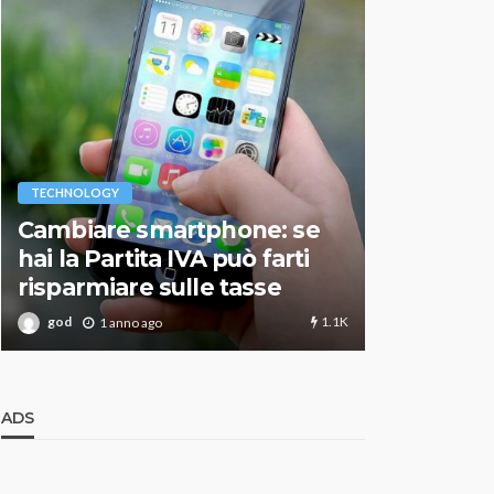
VARIE
TECHNOLOGY
Migliori r
Cambiare smartphone: se
guida agg
hai la Partita IVA può farti
scegliere
risparmiare sulle tasse
perfetto
1.1K
god
god
1 anno ago
1 an
ADS