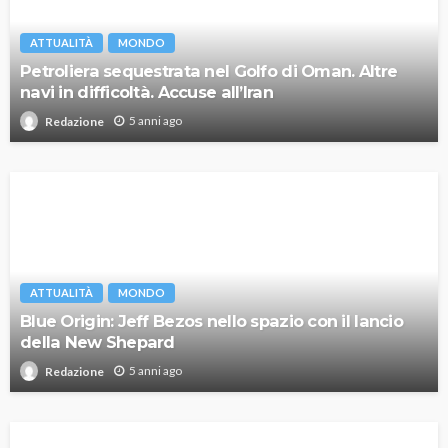
ATTUALITÀ
MONDO
Petroliera sequestrata nel Golfo di Oman. Altre
navi in difficoltà. Accuse all’Iran
5 anni ago
Redazione
ATTUALITÀ
MONDO
Blue Origin: Jeff Bezos nello spazio con il lancio
della New Shepard
5 anni ago
Redazione