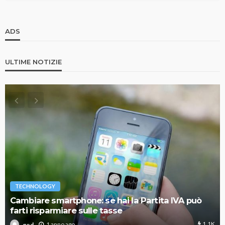
ADS
ULTIME NOTIZIE
TECHNOLOGY
Cambiare smartphone: se hai la Partita IVA può
farti risparmiare sulle tasse
1.1K
1 anno ago
god