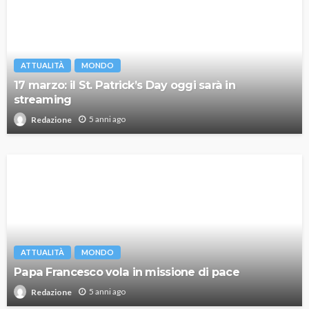
ATTUALITÀ
MONDO
17 marzo: il St. Patrick’s Day oggi sarà in
streaming
5 anni ago
Redazione
ATTUALITÀ
MONDO
Papa Francesco vola in missione di pace
5 anni ago
Redazione