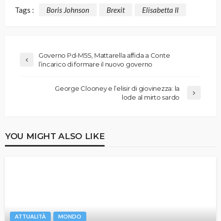
Tags :
Boris Johnson
Brexit
Elisabetta II
Governo Pd-M5S, Mattarella affida a Conte
l’incarico di formare il nuovo governo
George Clooney e l’elisir di giovinezza: la
lode al mirto sardo
YOU MIGHT ALSO LIKE
ATTUALITÀ
MONDO