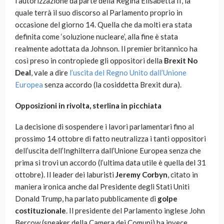
l’autorizzazione da parte della Regina Elisabetta II, la
quale terrà il suo discorso al Parlamento proprio in
occasione del giorno 14. Quella che da molti era stata
definita come ‘soluzione nucleare’, alla fine è stata
realmente adottata da Johnson. Il premier britannico ha
così preso in contropiede gli oppositori della
Brexit No
Deal
, vale a dire
l’uscita del Regno Unito dall’Unione
Europea
senza accordo (la cosiddetta Brexit dura).
Opposizioni in rivolta, sterlina in picchiata
La decisione di sospendere i lavori parlamentari fino al
prossimo 14 ottobre di fatto neutralizza i tanti oppositori
dell’uscita dell’Inghilterra dall’Unione Europea senza che
prima si trovi un accordo (l’ultima data utile è quella del 31
ottobre). Il leader dei laburisti
Jeremy Corbyn
, citato in
maniera ironica anche dal Presidente degli Stati Uniti
Donald Trump, ha parlato pubblicamente di
golpe
costituzionale
. Il presidente del Parlamento inglese John
Bercow (speaker della Camera dei Comuni) ha invece