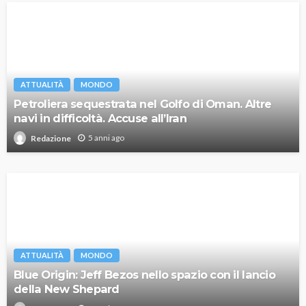
ATTUALITÀ
MONDO
Petroliera sequestrata nel Golfo di Oman. Altre
navi in difficoltà. Accuse all’Iran
5 anni ago
Redazione
ATTUALITÀ
MONDO
Blue Origin: Jeff Bezos nello spazio con il lancio
della New Shepard