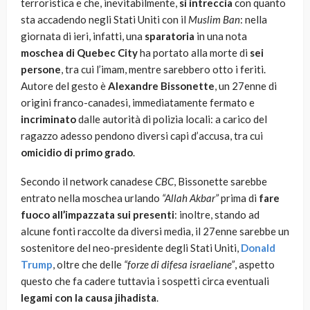
terroristica e che, inevitabilmente,
si intreccia
con quanto
sta accadendo negli Stati Uniti con il
Muslim Ban
: nella
giornata di ieri, infatti, una
sparatoria
in una nota
moschea di Quebec City
ha portato alla morte di
sei
persone
, tra cui l’imam, mentre sarebbero otto i feriti.
Autore del gesto è
Alexandre Bissonette
, un 27enne di
origini franco-canadesi, immediatamente fermato e
incriminato
dalle autorità di polizia locali: a carico del
ragazzo adesso pendono diversi capi d’accusa, tra cui
omicidio di primo grado
.
Secondo il network canadese
CBC
, Bissonette sarebbe
entrato nella moschea urlando
“Allah Akbar”
prima di
fare
fuoco all’impazzata sui presenti
: inoltre, stando ad
alcune fonti raccolte da diversi media, il 27enne sarebbe un
sostenitore del neo-presidente degli Stati Uniti,
Donald
Trump
, oltre che delle
“forze di difesa israeliane”
, aspetto
questo che fa cadere tuttavia i sospetti circa eventuali
legami con la causa jihadista
.