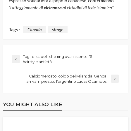
espresso solidarietà al popolo canadese, confermando
“l’atteggiamento di
vicinanza
ai cittadini di fede islamica”
.
Tags :
Canada
strage
Tagli di capelli che ringiovaniscono: i 15
hairstyle antietà
Calciomercato, colpo del Milan: dal Genoa
arriva in prestito l’argentino Lucas Ocampos
YOU MIGHT ALSO LIKE