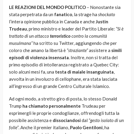
LE REAZIONI DEL MONDO POLITICO
– Nonostante sia
stata perpetrata da un
fanatico
, la strage ha
shockato
l’intera opinione pubblica in Canada e anche
Justin
Trudeau
, primo ministro e leader del Partito Liberale:
“Si è
trattato di un attacco
terroristico
contro la comunità
musulmana”
ha scritto su Twitter, aggiungendo che per
coloro che amano la libertà è
“straziante”
assistere a
simili
episodi di violenza insensata
. Inoltre, non si tratta del
primo episodio di intolleranza registrato a Quebec City:
solo alcuni mesi fa, una
testa di maiale insanguinata
,
avvolta in un involucro di cellophane, era stata lasciata
all’ingresso di un grande Centro Culturale Islamico.
Ad ogni modo, a stretto giro di posta, lo stesso Donald
Trump
ha chiamato personalmente
Trudeau per
esprimergli le proprie condoglianze, offrendogli tutta la
possibile assistenza e
dissociandosi
dal
“gesto isolato di un
folle”
. Anche il premier italiano,
Paolo Gentiloni
, ha