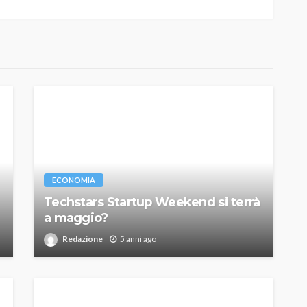
ECONOMIA
Techstars Startup Weekend si terrà
a maggio?
Redazione
5 anni ago