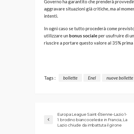
Governo ha garantito che prenderà provvedim
aggravare situazioni già critiche, ma al moment
intenti.
In ogni caso se tutto procederà come previsto
utilizzare un
bonus sociale
per usufruire di u
riuscire a portare questo valore al 35% prima d
Tags :
bollette
Enel
nuove bollette
Europa League Saint-Étienne-Lazio 1-
1: brodino biancoceleste in Francia, La
Lazio chiude da imbattuta il girone