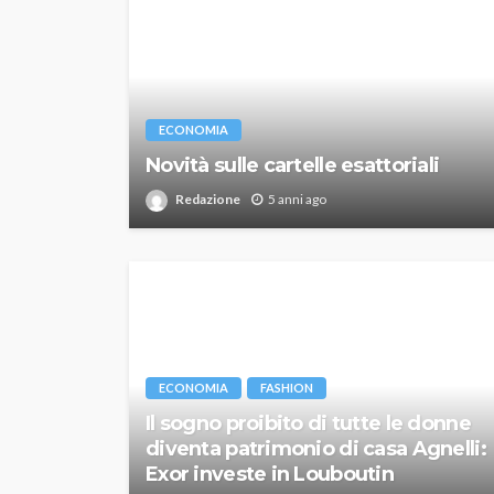
ECONOMIA
Novità sulle cartelle esattoriali
Redazione
5 anni ago
ECONOMIA
FASHION
Il sogno proibito di tutte le donne
diventa patrimonio di casa Agnelli:
Exor investe in Louboutin