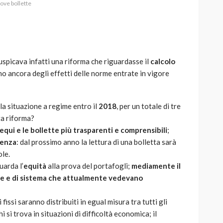
ove bollette
auspicava infatti una riforma che riguardasse il
calcolo
AUTO
SPORT
no ancora degli effetti delle norme entrate in vigore
MG alle Final 8 di Coppa
Davis: tennis mondiale e
passione per
la situazione a regime entro il
2018
, per un totale di tre
quale
l’automobilismo
ta riforma?
o prato
abbracciano la stessa causa
 equi e le bollette più trasparenti e comprensibili
;
renza
: dal prossimo anno la lettura di una bolletta sarà
785
582
god
9 mesi ago
le.
uarda l’
equità
alla prova del portafogli;
mediamente il
ete e di sistema che attualmente vedevano
fissi saranno distribuiti in egual misura tra tutti gli
 si trova in situazioni di difficoltà economica; il