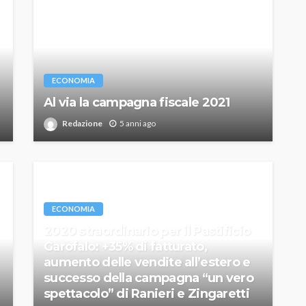
ECONOMIA
Al via la campagna fiscale 2021
Redazione
5 anni ago
ECONOMIA
2020 straordinario per il Pastificio
Garofalo: +35% di fatturato,
aumento delle vendite all’estero e
successo della campagna “un vero
spettacolo” di Ranieri e Zingaretti