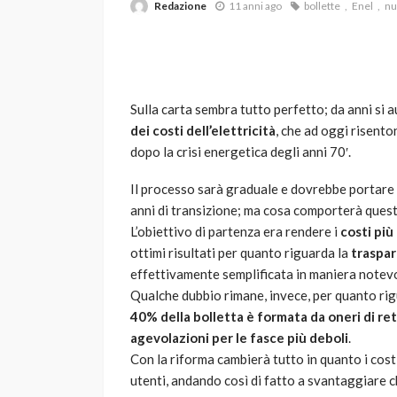
Redazione
11 anni ago
bollette
Enel
nu
Sulla carta sembra tutto perfetto; da anni si 
dei costi dell’elettricità
, che ad oggi risento
dopo la crisi energetica degli anni 70′.
VARIE
Il processo sarà graduale e dovrebbe portare 
Robot tagliaerba: 
anni di transizione; ma cosa comporterà ques
scegliere per il tu
L’obiettivo di partenza era rendere i
costi più
ottimi risultati per quanto riguarda la
traspa
god
1 anno ago
effettivamente semplificata in maniera notevo
Qualche dubbio rimane, invece, per quanto rig
40% della bolletta è formata da oneri di r
agevolazioni per le fasce più deboli
.
Con la riforma cambierà tutto in quanto i costi 
utenti, andando così di fatto a svantaggiare chi