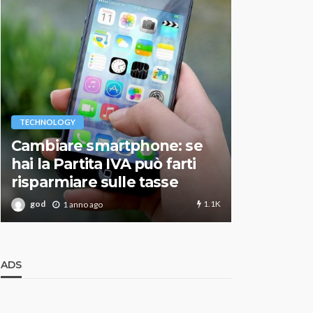
VARIE
TECHNOLOGY
Migliori r
Cambiare smartphone: se
guida agg
hai la Partita IVA può farti
scegliere
risparmiare sulle tasse
perfetto
1.1K
god
god
1 anno ago
1 an
ADS