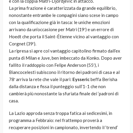
e con la coppia Matri-Djordjevic in attacco.
La prima frazione è caratterizzata da grande equilibrio,
nonostante entrambe le compagini siano scese in campo
con la qualificazione già in tasca: le uniche emozioni
arrivano da un’occasione per Matri (19′) e un errore di
Hoedt che porta il Saint-Étienne vicino al vantaggio con
Corgnet (39′).
La ripresa si apre col vantaggio capitolino firmato dall’ex
punta di Milan e Juve, ben imbeccato da Konko. Dopo aver
fallito il raddoppio con Felipe Anderson (55′), i
Biancocelesti subiscono il ritorno dei padroni di casa e al
78′ arriva la rete che vale il pari:
Eysseric
beffa Berisha
dalla distanza e fissa il punteggio sull’1-1 che non
cambierà più nonostante la sfuriata finale dei ‘padroni di
casa.
La Lazio approda senza troppa fatica ai sedicesimi, in
programma a Febbraio: nel frattempo proverà a
recuperare posizioni in campionato, invertendo il ‘trend’