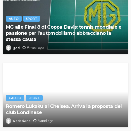
AUTO
SPORT
MG alle Final 8 di Coppa Davis: tennis mondiale e
passione per l’automobilismo abbracciano la
stessa causa
9 mesi ago
god
CALCIO
SPORT
Romero Lukaku al Chelsea. Arriva la proposta del
club Londinese
5 anni ago
Redazione