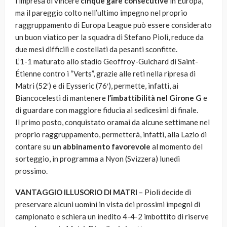
l’impresa di vincere
cinque gare consecutive
in Europa,
ma il pareggio colto nell’ultimo impegno nel proprio
raggruppamento di Europa League può essere considerato
un buon viatico per la squadra di Stefano Pioli, reduce da
due mesi difficili e costellati da pesanti sconfitte.
L’1-1 maturato allo stadio Geoffroy-Guichard di Saint-
Étienne contro i “Verts”, grazie alle reti nella ripresa di
Matri (52′) e di Eysseric (76′), permette, infatti, ai
Biancocelesti di mantenere
l’imbattibilità nel Girone G
e
di guardare con maggiore fiducia ai sedicesimi di finale.
Il primo posto, conquistato oramai da alcune settimane nel
proprio raggruppamento, permetterà, infatti, alla Lazio di
contare su
un abbinamento favorevole
al momento del
sorteggio, in programma a Nyon (Svizzera) lunedì
prossimo.
VANTAGGIO ILLUSORIO DI MATRI
– Pioli decide di
preservare alcuni uomini in vista dei prossimi impegni di
campionato e schiera un inedito 4-4-2 imbottito di riserve