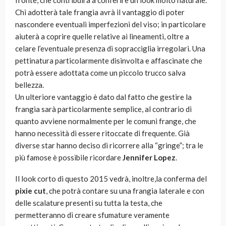
fronte, che contribuirà a conferire un look molto naturale.
Chi adotterà tale frangia avrà il vantaggio di poter
nascondere eventuali imperfezioni del viso; in particolare
aiuterà a coprire quelle relative ai lineamenti, oltre a
celare l’eventuale presenza di sopracciglia irregolari. Una
pettinatura particolarmente disinvolta e affascinate che
potrà essere adottata come un piccolo trucco salva
bellezza.
Un ulteriore vantaggio è dato dal fatto che gestire la
frangia sarà particolarmente semplice, al contrario di
quanto avviene normalmente per le comuni frange, che
hanno necessità di essere ritoccate di frequente. Già
diverse star hanno deciso di ricorrere alla “gringe”; tra le
più famose è possibile ricordare
Jennifer Lopez
.
Il look corto di questo 2015 vedrà, inoltre,la conferma del
pixie cut
, che potrà contare su una frangia laterale e con
delle scalature presenti su tutta la testa, che
permetteranno di creare sfumature veramente