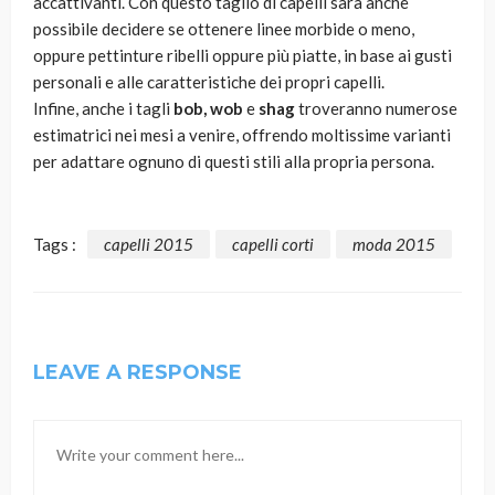
accattivanti. Con questo taglio di capelli sarà anche
possibile decidere se ottenere linee morbide o meno,
oppure pettinture ribelli oppure più piatte, in base ai gusti
personali e alle caratteristiche dei propri capelli.
Infine, anche i tagli
bob, wob
e
shag
troveranno numerose
estimatrici nei mesi a venire, offrendo moltissime varianti
per adattare ognuno di questi stili alla propria persona.
Tags :
capelli 2015
capelli corti
moda 2015
LEAVE A RESPONSE