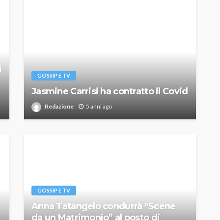
i
GOSSIP E TV
Jasmine Carrisi ha contratto il Covid
Redazione
5 anni ago
GOSSIP E TV
Anna Tatangelo condurrà “Scene
da un Matrimonio” al posto di