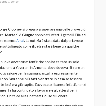
eorge Clooney
orge Clooney
si prepara a superare una delle prove più
AUTO
SPORT
dre.
Martedì 6 Giugno
sono nati infatti i gemelli
Ella ed
MG alle Final 8 di Coppa
ge e mamma
Amal
. La notizia è stata data dal portavoce
Davis: tennis mondiale e
 e sottolineato come il padre starà bene tra qualche
passione per
o.
quale
l’automobilismo
o prato
abbracciano la stessa causa
a nuova avventura: tant’è che non ha esitato un solo
miazione a Yeveran, in Armenia, dove doveva ritirare un
788
584
god
9 mesi ago
motivazione per la sua mancanza ha espressamente
 non l’avrebbe più fatto entrare in casa
se fossero
te lo si era già capito. L’avvocato libanese infatti, non è
mesi fa ha continuato a lavorare e a battersi per i
azioni Unite ed alla Chatham House di Londra.
 a Venezia, George e Amal hanno vissuto fino adesso