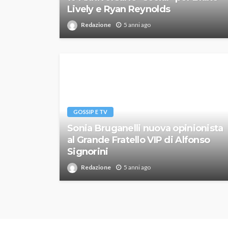
Lively e Ryan Reynolds
Redazione
5 anni ago
GOSSIP E TV
Sonia Bruganelli nuova opinionista
al Grande Fratello VIP di Alfonso
Signorini
Redazione
5 anni ago