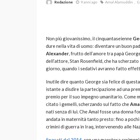
Redazione
9 anni ago
Amal Alamuddin
G
Non più giovanissimo, il cinquantaseienne
Ge
dure nella vita di uomo: diventare un buon pa
Alexander
, frutto dell’amore tra papà Geor
dell’attore, Stan Rosenfield, che ha scherzato
VARIE
giorno, quando i sedativi avranno fatto effett
Robot tagliaerba: 
scegliere per il tu
Inutile dire quanto George sia felice di quest
istante a disdire la partecipazione ad una pre
god
1 anno ago
premio per il suo impegno umanitario. Come 
citato i gemelli, scherzando sul fatto che
Amal
nati senza di lui. Che Amal fosse una donna for
andata in maternità tanto presto: fino a pochi 
crimini di guerra in Iraq, intervenendo alle N
Sposati dal 2014
,
con una maestosa cerimonia