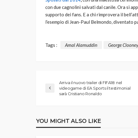
con due cagnolini salvati dal canile. Ora si a
supporto dei fans. E a chi rimprovera il bell’a
l’esempio di Jean-Paul Belmondo, diventato pa
Tags :
Amal Alamuddin
George Cloone
Arriva il nuovo trailer di FIFA18: nel
videogame di EA Sports il testimonial
sarà Cristiano Ronaldo
YOU MIGHT ALSO LIKE