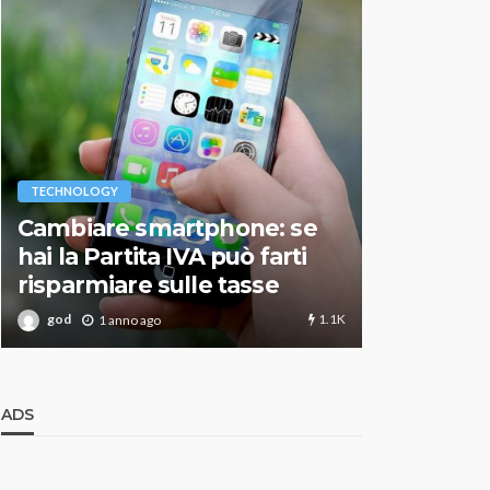
VARIE
TECHNOLOGY
Migliori r
Cambiare smartphone: se
guida agg
hai la Partita IVA può farti
scegliere
risparmiare sulle tasse
perfetto
1.1K
god
god
1 anno ago
1 an
ADS