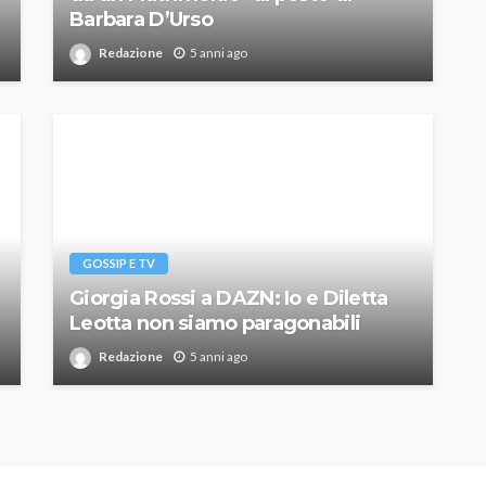
Barbara D’Urso
Redazione
5 anni ago
GOSSIP E TV
Giorgia Rossi a DAZN: Io e Diletta
Leotta non siamo paragonabili
Redazione
5 anni ago