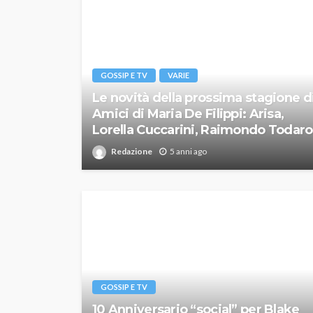
GOSSIP E TV
VARIE
Le novità della prossima stagione d
Amici di Maria De Filippi: Arisa,
Lorella Cuccarini, Raimondo Todaro
Redazione
5 anni ago
GOSSIP E TV
10 Anniversario “social” per Blake