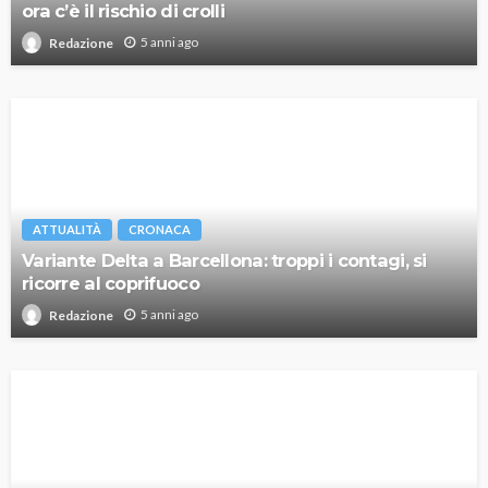
ora c’è il rischio di crolli
5 anni ago
Redazione
ATTUALITÀ
CRONACA
Variante Delta a Barcellona: troppi i contagi, si
ricorre al coprifuoco
5 anni ago
Redazione