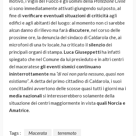
motivo, i Vigili del Fuoco e gli uomini della
Protezione Civile
si sono immediatamente attivati giungendo sul posto, al
fine di
verificare eventuali situazioni di criticità
agli
edifici e agli abitanti del luogo: al momento non ci sarebbe
alcun danno di rilievo ma farà
discutere
, nel corso delle
prossime ore, la denuncia del sindaco di Caldarola che, ai
microfoni di una tv locale, ha criticato il
silenzio
dei
principali organi di stampa.
Luca Giuseppetti
ha infatti
spiegato che nel Comune da lui presieduto e in altri centri
del maceratese
gli eventi sismici continuano
ininterrottamente
ma
“di noi non parla nessuno, quasi non
esistiamo”
. A detta del primo cittadino di Caldarola, i suoi
concittadini avvertono delle scosse quasi tutti i giorni ma i
media nazionali
si interesserebbero solamente della
situazione dei centri maggiormente in vista
quali Norcia e
Amatrice
.
Tags :
Macerata
terremoto