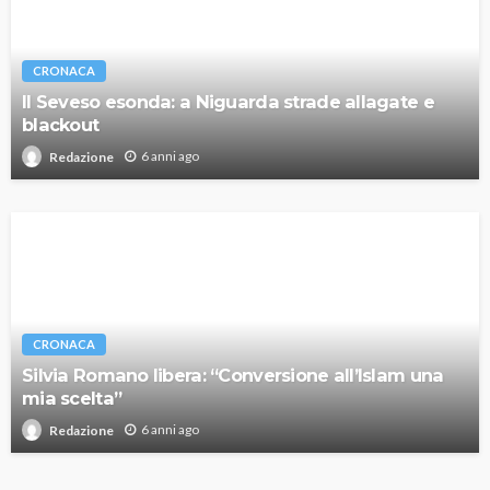
CRONACA
Il Seveso esonda: a Niguarda strade allagate e
blackout
6 anni ago
Redazione
CRONACA
Silvia Romano libera: “Conversione all’Islam una
mia scelta”
6 anni ago
Redazione