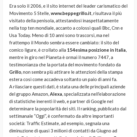
Era solo il 2006, e il sito internet del leader carismatico del
Movimento 5 Stelle,
www.beppegrillo.it
, risultava il più
visitato della penisola, attestandosi inaspettatamente
nella top ten mondiale, accanto a colossi quali Bbc, Cnn e
Usa Today. Meno di 10 anni sono trascorsi, ma nel
frattempo il Mondo sembra essere cambiato: il sito del
comico ligure, è crollato alla
154esima posizione in Italia
,
mentre in giro nel Pianeta è ormai il numero 7447, a
testimonianza che la portata del movimento fondato da
Grillo
, non sembra più attirare le attenzioni della stampa
estera così come accadeva soltanto un paio di anni fa.
A rilasciare questi dati, è stata una delle principali aziende
del gruppo Amazon,
Alexa
, specializzata nell’elaborazione
di statistiche inerenti il web, e partner di Google nel
determinare la popolarità dei siti. Il ranking, pubblicato dal
settimanale “
Oggi
“, è confermato da altre importanti
società: Traffic Estimate, ad esempio, segnala una
diminuzione di quasi 3 milioni di contatti da Giugno ad