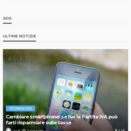
ADS
ULTIME NOTIZIE
VARIE
Migliori robot tagliaerba: la guida aggiornata per
scegliere il modello perfetto
1.11K
1 anno ago
god