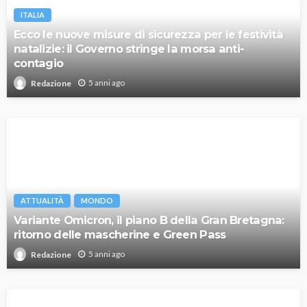
ITALIA
Ecco le nuove misure di sicurezza per le festività
natalizie: il Governo stringe la morsa anti-
contagio
5 anni ago
Redazione
ATTUALITÀ
MONDO
Variante Omicron, il piano B della Gran Bretagna:
ritorno delle mascherine e Green Pass
5 anni ago
Redazione