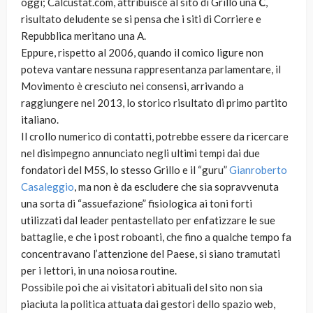
oggi; Calcustat.com, attribuisce al sito di Grillo una
C
,
risultato deludente se si pensa che i siti di Corriere e
Repubblica meritano una A.
Eppure, rispetto al 2006, quando il comico ligure non
poteva vantare nessuna rappresentanza parlamentare, il
Movimento è cresciuto nei consensi, arrivando a
raggiungere nel 2013, lo storico risultato di primo partito
italiano.
Il crollo numerico di contatti, potrebbe essere da ricercare
nel disimpegno annunciato negli ultimi tempi dai due
fondatori del M5S, lo stesso Grillo e il “guru”
Gianroberto
Casaleggio
, ma non è da escludere che sia sopravvenuta
una sorta di “assuefazione” fisiologica ai toni forti
utilizzati dal leader pentastellato per enfatizzare le sue
battaglie, e che i post roboanti, che fino a qualche tempo fa
concentravano l’attenzione del Paese, si siano tramutati
per i lettori, in una noiosa routine.
Possibile poi che ai visitatori abituali del sito non sia
piaciuta la politica attuata dai gestori dello spazio web,