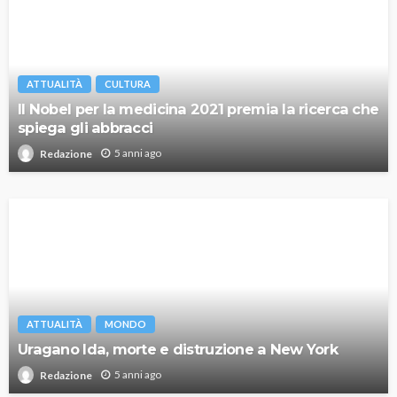
ATTUALITÀ
CULTURA
Il Nobel per la medicina 2021 premia la ricerca che
spiega gli abbracci
5 anni ago
Redazione
ATTUALITÀ
MONDO
Uragano Ida, morte e distruzione a New York
5 anni ago
Redazione