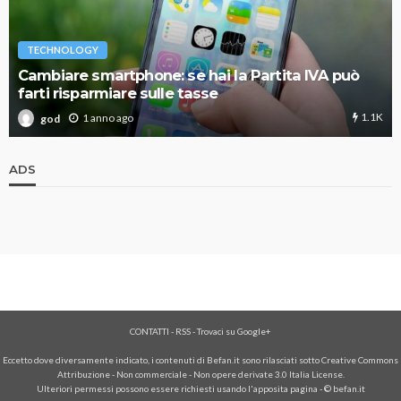
TECHNOLOGY
Cambiare smartphone: se hai la Partita IVA può
farti risparmiare sulle tasse
1.1K
1 anno ago
god
ADS
CONTATTI
-
RSS
-
Trovaci su Google+
Eccetto dove diversamente indicato, i contenuti di Befan.it sono rilasciati sotto Creative Commons
Attribuzione - Non commerciale - Non opere derivate 3.0 Italia License.
Ulteriori permessi possono essere richiesti usando l'
apposita pagina
- © befan.it