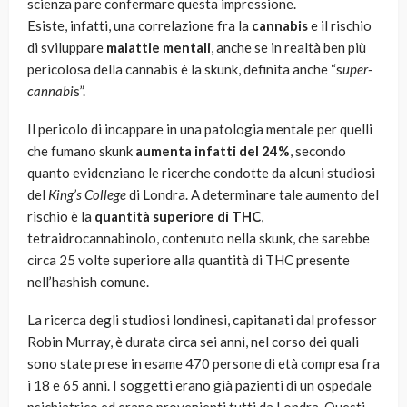
scienza pare confermare questa impressione.
Esiste, infatti, una correlazione fra la
cannabis
e il rischio
di sviluppare
malattie mentali
, anche se in realtà ben più
pericolosa della cannabis è la skunk, definita anche “s
uper-
cannabi
s”.
Il pericolo di incappare in una patologia mentale per quelli
che fumano skunk
aumenta infatti del 24%
, secondo
quanto evidenziano le ricerche condotte da alcuni studiosi
del
King’s College
di Londra. A determinare tale aumento del
rischio è la
quantità superiore di THC
,
tetraidrocannabinolo, contenuto nella skunk, che sarebbe
circa 25 volte superiore alla quantità di THC presente
nell’hashish comune.
La ricerca degli studiosi londinesi, capitanati dal professor
Robin Murray, è durata circa sei anni, nel corso dei quali
sono state prese in esame 470 persone di età compresa fra
i 18 e 65 anni. I soggetti erano già pazienti di un ospedale