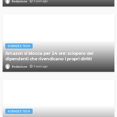
5 anni ago
Redazione
SCIENZE E TECH
Amazon si blocca per 24 ore: sciopero dei
dipendenti che rivendicano i propri diritti
5 anni ago
Redazione
SCIENZE E TECH