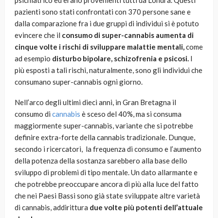
psichiatrico ed erano provenienti tutti da Londra. Questi
pazienti sono stati confrontati con 370 persone sane e
dalla comparazione fra i due gruppi di individui si è potuto
evincere che il
consumo di super-cannabis aumenta di
cinque volte i rischi di sviluppare malattie mentali,
come
ad esempio
disturbo bipolare, schizofrenia e psicosi.
I
più esposti a tali rischi, naturalmente, sono gli individui che
consumano super-cannabis ogni giorno.
Nell’arco degli ultimi dieci anni, in Gran Bretagna il
consumo di
cannabis
è sceso del 40%, ma si consuma
maggiormente super-cannabis, variante che si potrebbe
definire extra-forte della cannabis tradizionale. Dunque,
secondo i ricercatori, la frequenza di consumo e l’aumento
della potenza della sostanza sarebbero alla base dello
sviluppo di problemi di tipo mentale. Un dato allarmante e
che potrebbe preoccupare ancora di più alla luce del fatto
che nei Paesi Bassi sono già state sviluppate altre varietà
di cannabis, addirittura
due volte più potenti dell’attuale