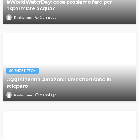
#WorldWaterDay: cosa possiamo fare per
risparmiare acqua?
5 anni ago
Redazione
SCIENZE E TECH
Oggi si ferma Amazon: i lavoratori sono in
sciopero
5 anni ago
Redazione