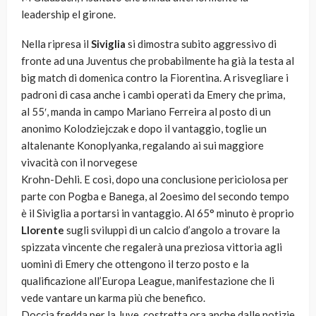
leadership el girone.
Nella ripresa il
Siviglia
si dimostra subito aggressivo di
fronte ad una Juventus che probabilmente ha già la testa al
big match di domenica contro la Fiorentina. A risvegliare i
padroni di casa anche i cambi operati da Emery che prima,
al 55′, manda in campo Mariano Ferreira al posto di un
anonimo Kolodziejczak e dopo il vantaggio, toglie un
altalenante Konoplyanka, regalando ai sui maggiore
vivacità con il norvegese
Krohn-Dehli. E così, dopo una conclusione periciolosa per
parte con Pogba e Banega, al 2oesimo del secondo tempo
è il Siviglia a portarsi in vantaggio. Al 65° minuto è proprio
Llorente
sugli sviluppi di un calcio d’angolo a trovare la
spizzata vincente che regalerà una preziosa vittoria agli
uomini di Emery che ottengono il terzo posto e la
qualificazione all’Europa League, manifestazione che li
vede vantare un karma più che benefico.
Doccia fredda per la Juve, costretta ora anche dalle notizie