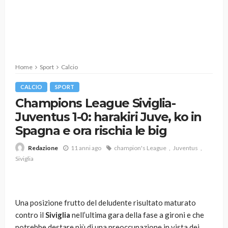
Home
Sport
Calcio
CALCIO
SPORT
Champions League Siviglia-
Juventus 1-0: harakiri Juve, ko in
Spagna e ora rischia le big
11 anni ago
champion's League
Juventus
Redazione
Siviglia
Una posizione frutto del deludente risultato maturato
contro il
Siviglia
nell’ultima gara della fase a gironi e che
potrebbe destare più di una preoccupazione in vista dei