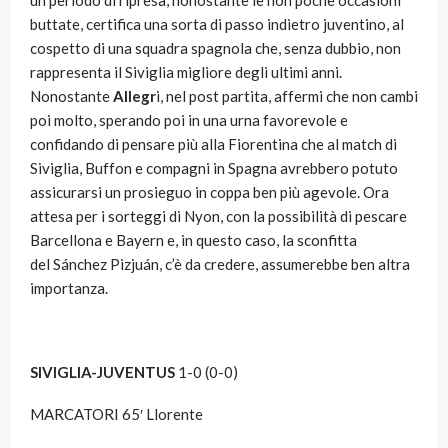
un periodo di ripresa, nonostante le non poche occasioni
buttate, certifica una sorta di passo indietro juventino, al
cospetto di una squadra spagnola che, senza dubbio, non
rappresenta il Siviglia migliore degli ultimi anni.
Nonostante
Allegr
i, nel post partita, affermi che non cambi
poi molto, sperando poi in una urna favorevole e
confidando di pensare più alla Fiorentina che al match di
Siviglia, Buffon e compagni in Spagna avrebbero potuto
assicurarsi un prosieguo in coppa ben più agevole. Ora
attesa per i sorteggi di Nyon, con la possibilità di pescare
Barcellona e Bayern e, in questo caso, la sconfitta
del Sánchez Pizjuán, c’è da credere, assumerebbe ben altra
importanza.
SIVIGLIA-JUVENTUS
1-0
(0-0)
MARCATORI
65′ Llorente