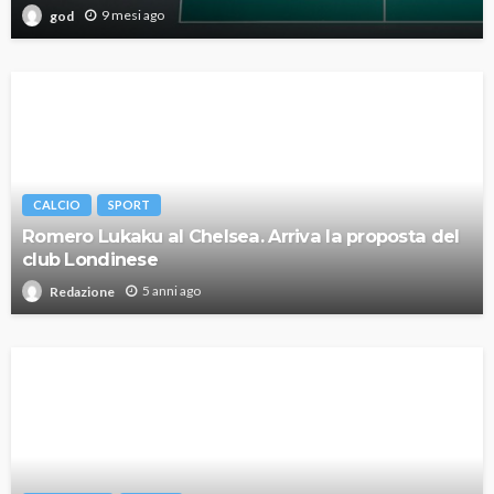
9 mesi ago
god
CALCIO
SPORT
Romero Lukaku al Chelsea. Arriva la proposta del
club Londinese
5 anni ago
Redazione