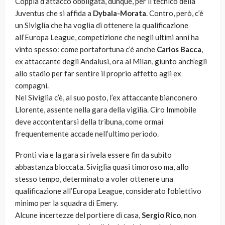
Coppia d’attacco obbligata, dunque, per il tecnico della
Juventus che si affida a
Dybala-Morata
. Contro, però, c’è
un Siviglia che ha voglia di ottenere la qualificazione
all’Europa League, competizione che negli ultimi anni ha
vinto spesso: come portafortuna c’è anche
Carlos Bacca
,
ex attaccante degli Andalusi, ora al Milan, giunto anch’egli
allo stadio per far sentire il proprio affetto agli ex
compagni.
Nel Siviglia c’è, al suo posto, l’ex attaccante bianconero
Llorente, assente nella gara della vigilia. Ciro Immobile
deve accontentarsi della tribuna, come ormai
frequentemente accade nell’ultimo periodo.
Pronti via e la gara si rivela essere fin da subito
abbastanza bloccata. Siviglia quasi timoroso ma, allo
stesso tempo, determinato a voler ottenere una
qualificazione all’Europa League, considerato l’obiettivo
minimo per la squadra di Emery.
Alcune incertezze del portiere di casa,
Sergio Rico
, non