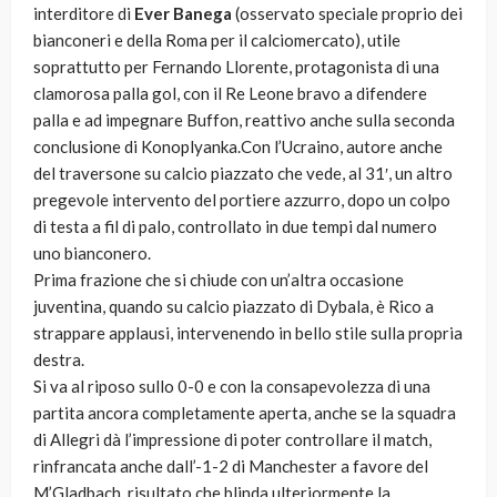
interditore di
Ever Banega
(osservato speciale proprio dei
bianconeri e della Roma per il calciomercato), utile
soprattutto per Fernando Llorente, protagonista di una
clamorosa palla gol, con il Re Leone bravo a difendere
palla e ad impegnare Buffon, reattivo anche sulla seconda
conclusione di Konoplyanka.Con l’Ucraino, autore anche
del traversone su calcio piazzato che vede, al 31′, un altro
pregevole intervento del portiere azzurro, dopo un colpo
di testa a fil di palo, controllato in due tempi dal numero
uno bianconero.
Prima frazione che si chiude con un’altra occasione
juventina, quando su calcio piazzato di Dybala, è Rico a
strappare applausi, intervenendo in bello stile sulla propria
destra.
Si va al riposo sullo 0-0 e con la consapevolezza di una
partita ancora completamente aperta, anche se la squadra
di Allegri dà l’impressione di poter controllare il match,
rinfrancata anche dall’-1-2 di Manchester a favore del
M’Gladbach, risultato che blinda ulteriormente la