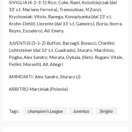
SIVIGLIA (4-2-3-1)
Rico; Coke, Rami, Kolodziejczak (dal
10′ s.t. Mariano Ferreira), Tremoulinas; N’Zonzi,
Krychowiak; Vitolo, Banega, Konoplyanka (dal 23′ s.t.
Krohn-Dehli); Llorente (dal 33′ s.t. Gameiro). (Soria, Iborra,
Reyes, Escudero). All. Emery.
JUVENTUS (3-5-2)
Buffon; Barzagli, Bonucci, Chiellini;
Lichtsteiner (dal 32′ s.t. Cuadrado), Sturaro, Marchisio,
Pogba, Alex Sandro; Morata, Dybala. (Neto, Rugani, Vitale,
Pellini, Morselli). All. Allegri
AMMONITI: Alex Sandro, Sturaro (J)
ARBITRO
Marciniak (Polonia)
Tags :
champion's League
Juventus
Siviglia