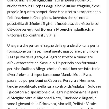
Ostico anche il Siviglia, chiamato a ripetere quanto di
buono fatto in
Europa League
nelle ultime stagioni, e che
proprio in questa competizione è costretta a tornare dopo
l’eliminazione in Champions. Juventus che spreca la
possibilità di chiudere il girone imbattuta: due vittorie col
City, due pareggi col
Borussia Moenchengladbach
, e
vittoria e k.o. contro il Siviglia.
Una gara che parte nel segno della grande sfortuna per la
formazione torinese: risentimento muscolare per Simone
Zaza prima della gara, e Allegri costretto a rinunciare
all’ex attaccante del Sassuolo. Un periodo non fortunato
per Massimiliano Allegri che ha fermi ai box per infortunio
diversi elementi importanti come Mandzukic ed Evra,
passando poi per Lemina, Caceres, Pereyra e Hernanes
(anche squalificato nella gara contro gli Andalusi). Solo sei
i giocatori a disposizione di Allegri in panchina nella gara
di Siviglia: oltre ai blasonati Neto, Cuadrado e Rugani, ci
sono i giovani della Primavera, Morselli, Pellini e Vitale.