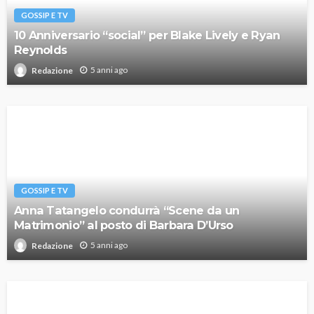
GOSSIP E TV
10 Anniversario “social” per Blake Lively e Ryan
Reynolds
5 anni ago
Redazione
GOSSIP E TV
Anna Tatangelo condurrà “Scene da un
Matrimonio” al posto di Barbara D’Urso
5 anni ago
Redazione