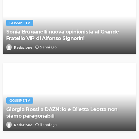
GOSSIP E TV
Sonia Bruganelli nuova opinionista al Grande
Fratello VIP di Alfonso Signorini
5 anni ago
Redazione
GOSSIP E TV
Giorgia Rossi a DAZN: Io e Diletta Leotta non
siamo paragonabili
5 anni ago
Redazione