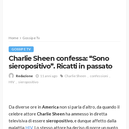
Home
Gossip e Tv
GOSSIP E TV
Charlie Sheen confessa: “Sono
sieropositivo”. Ricatti in passato
11 anni ago
Charlie Sheen
confessioni
Redazione
HIV
sieropositivo
Da diverse ore in
America
non si parla d’altro, da quando il
celebre attore
Charlie Sheen
ha ammesso in diretta
televisiva di essere
sieropositivo
, e dunque affetto dalla
malattia
HIV
. Lo stesso attore ha deciso di porre un punto