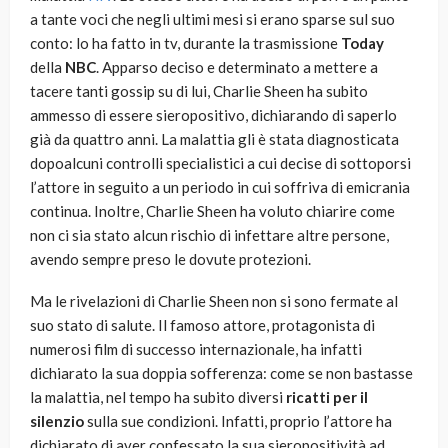
a tante voci che negli ultimi mesi si erano sparse sul suo
conto: lo ha fatto in tv, durante la trasmissione
Today
della
NBC
. Apparso deciso e determinato a mettere a
tacere tanti gossip su di lui, Charlie Sheen ha subito
ammesso di essere sieropositivo, dichiarando di saperlo
già da quattro anni. La malattia gli è stata diagnosticata
dopoalcuni controlli specialistici a cui decise di sottoporsi
l’attore in seguito a un periodo in cui soffriva di emicrania
continua. Inoltre, Charlie Sheen ha voluto chiarire come
non ci sia stato alcun rischio di infettare altre persone,
avendo sempre preso le dovute protezioni.
Ma le rivelazioni di Charlie Sheen non si sono fermate al
suo stato di salute. Il famoso attore, protagonista di
numerosi film di successo internazionale, ha infatti
dichiarato la sua doppia sofferenza: come se non bastasse
la malattia, nel tempo ha subito diversi
ricatti per il
silenzio
sulla sue condizioni. Infatti, proprio l’attore ha
dichiarato di aver confessato la sua sieropositività ad