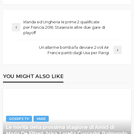
Irlanda ed Ungheria le prime 2 qualificate
per Francia 2016. Stasera le altre due gare di
playoff
Un allarme bomba fa deviare 2 voli Air
France partiti dagli Usa per Parigi
YOU MIGHT ALSO LIKE
GOSSIP E TV
VARIE
Le novità della prossima stagione di Amici di
Maria De Filippi: Arisa, Lorella Cuccarini, Raimondo