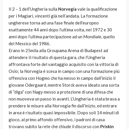
Il 2 – 1 dell’Ungheria sulla
Norvegia
vale la qualificazione
per i Magiari, vincenti già nell’andata. La formazione
ungherese torna ad una fase finale dell’europeo
esattamente 44 anni dopo l’ultima volta, nel 1972 e 30
anni dopo l’ultima partecipazione ad un Mondiale, quello
del Messico del 1986.
Erano in 25mila alla Groupama Arena di Budapest ad
attendere il risultato di questa gara, che l’Ungheria
affrontava forte del vantaggio acquisito con la vittoria di
Oslo; la Norvegia è scesa in campo con una formazione più
offensiva con Hogmo che ha messo in campo dall’inizio il
giovane Odergaard, mentre Storck aveva ideato una sorta
di “diga” con Nagy messo a protezione di una difesa che
non muoveva un passo in avanti. L’Ungheria è stata brava a
prendere le misure alla Norvegia fin dall’inizio, ed entrare
in area è risultato quasi impossibile. Dopo soli 14 minuti di
gioco, al primo affondo offensivo, i padroni di casa
trovano subito la rete che chiude il discorso con
Priskin