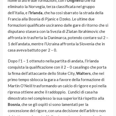
nome di altre due formazioni, con l’
Ungheri
a che ha
eliminato la Norvegia, terza classificata nel gruppo
dell’Italia, e l
’Irlanda
, che ha così sbarrato la strada della
Francia alla Bosnia di Pjanic e Dzeko. Le ultime due
formazioni qualificate usciranno dalle gare di ritorno che si
disputano stasera con la Svezia di Zlatan Ibrahimovic che
affronta in trasferta la Danimarca, potendo contare sul 2 –
1 dell’andata, mentre l’Ucraina affronta la Slovenia che in
casa aveva battuto per 2 – 0.
Dopo l’1 – 1 ottenuto nella partita di andata, l’Irlanda
conquista la qualificazione con il 2 – 0 casalingo che porta
la firma dell’attaccante dello Stoke City,
Walters
, che nel
primo tempo sblocca la gara a favore della formazione di
Martin O’Neill trasformando un calcio di rigore e poi nella
ripresa ottiene anche il raddoppio. L’undici di casa ha
dimostrato nel complesso la sua superiorità rispetto alla
Bosnia
, che se gli ospiti si sono lamentati per la
concessione del rigore, con una decisione dell’arbitro non