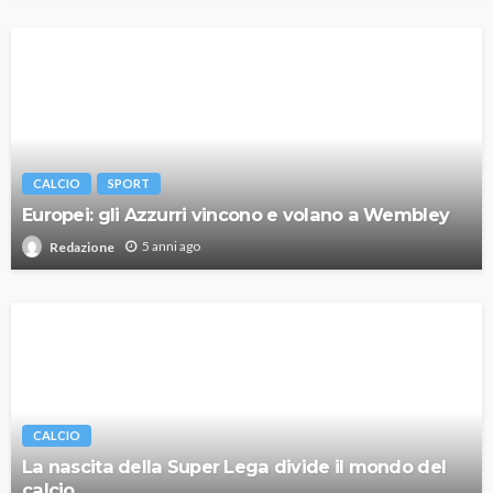
CALCIO
SPORT
Europei: gli Azzurri vincono e volano a Wembley
5 anni ago
Redazione
CALCIO
La nascita della Super Lega divide il mondo del
calcio