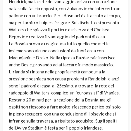
Hendrick, ma la rete del vantaggio arriva con una azione
nata sulla fascia opposta, con Zukanovic che intercetta un
pallone con un braccio. Per i Bosniaci è attaccato al corpo,
ma per l’arbitro Luipers è rigore. Sul dischetto si presenta
Walters che spiazza il portiere di riserva del Chelsea
Begovic e realizza il vantaggio dei padroni di casa.
La Bosnia prova a reagire, ma tutto quello che mette
insieme sono alcune conclusioni da fuori area con
Madunjanin e Dzeko. Nella ripresa Bazdarevic inserisce
anche Besic, provando ad attaccare in modo massiccio.
L’Irlanda si rintana nella propria metà campo, ma la
pressione bosniaca non causa problemi a Randolph, e anzi
sono i padroni di casa, al 25esimo, a trovare la rete del
raddoppio di Walters, complice un “euroassist” di Vranjes.
Restano 20 minuti per la reazione della Bosnia, ma gli
ospiti non riescono a fare molto, riescendo pericolosi solo
in pieno recupero, con una conclusione di Ibisevic che si
infrange sulla traversa, a risultato acquisito. Sugli spalti
dell’Aviva Stadium è festa per il popolo irlandese.