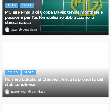
AUTO
SPORT
MG alle Final 8 di Coppa Davis: tennis mondiale e
passione per l’automobilismo abbracciano la
stessa causa
9 mesi ago
god
CALCIO
SPORT
Romero Lukaku al Chelsea. Arriva la proposta del
club Londinese
5 anni ago
Redazione