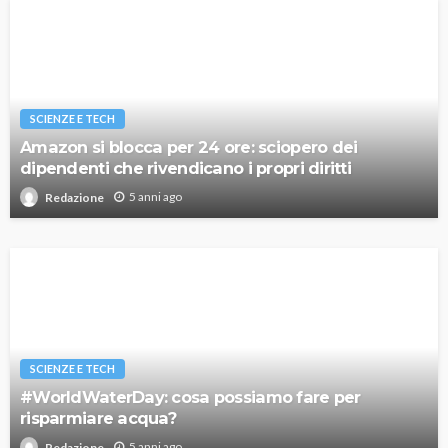
SCIENZE E TECH
Amazon si blocca per 24 ore: sciopero dei
dipendenti che rivendicano i propri diritti
5 anni ago
Redazione
SCIENZE E TECH
#WorldWaterDay: cosa possiamo fare per
risparmiare acqua?
5 anni ago
Redazione