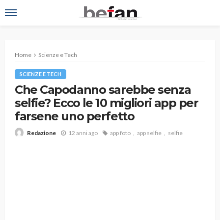
Home
Scienze e Tech
SCIENZE E TECH
Che Capodanno sarebbe senza
selfie? Ecco le 10 migliori app per
farsene uno perfetto
12 anni ago
app foto
app selfie
selfie
Redazione