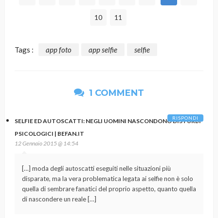
10
11
Tags :
app foto
app selfie
selfie
1 COMMENT
RISPONDI
SELFIE ED AUTOSCATTI: NEGLI UOMINI NASCONDONO DISTURBI
PSICOLOGICI | BEFAN.IT
12 Gennaio 2015 @ 14:54
[…] moda degli autoscatti eseguiti nelle situazioni più
disparate, ma la vera problematica legata ai selfie non è solo
quella di sembrare fanatici del proprio aspetto, quanto quella
di nascondere un reale […]