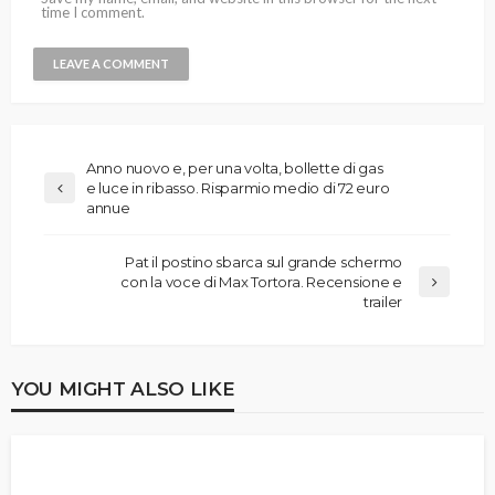
time I comment.
Anno nuovo e, per una volta, bollette di gas
e luce in ribasso. Risparmio medio di 72 euro
annue
Pat il postino sbarca sul grande schermo
con la voce di Max Tortora. Recensione e
trailer
YOU MIGHT ALSO LIKE