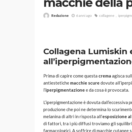
macchie della p
Redazione
6 anni ago
collagene
iperpig
Collagena Lumiskin e
all’iperpigmentazio
VARIE
Robot tagliaerba: 
scegliere per il tu
Prima di capire come questa
crema
agisca sul
antiestetiche
macchie scure
dovute all’iperp
god
1 anno ago
l’
iperpigmentazione
e da cosa è provocata.
L’iperpigmentazione è dovuta dall’eccessiva 
produzione che poi ne determina lo scurimento 
melanina di altri in risposta all’
esposizione al
di fattori, tra i più diffusi troviamo gli squilib
farmacologici. A soffrire di macchie cutanee s