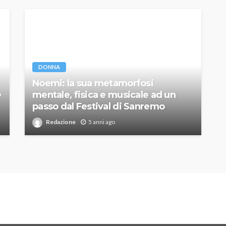
DONNA
Noemi: la sua metamorfosi
e
mentale, fisica e musicale ad un
passo dal Festival di Sanremo
Redazione
5 anni ago