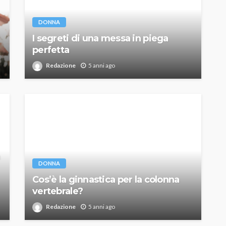
DONNA
I segreti di una messa in piega
perfetta
Redazione
5 anni ago
DONNA
Cos’è la ginnastica per la colonna
vertebrale?
Redazione
5 anni ago