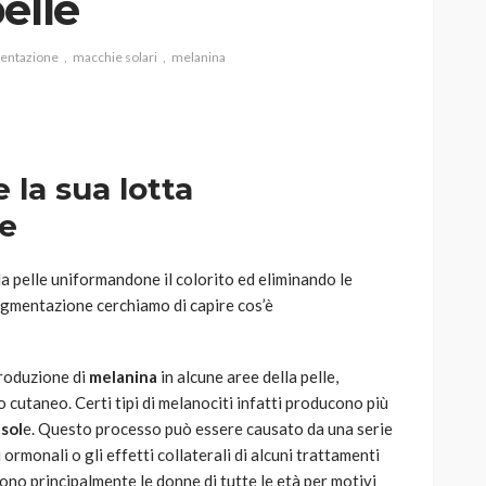
elle
mentazione
macchie solari
melanina
AUTO
SPORT
MG alle Final 8 di Coppa
 la sua lotta
Davis: tennis mondiale e
ne
passione per
quale
l’automobilismo
o prato
abbracciano la stessa causa
la pelle uniformandone il colorito ed eliminando le
igmentazione cerchiamo di capire cos’è
785
582
god
9 mesi ago
produzione di
melanina
in alcune aree della pelle,
cutaneo. Certi tipi di melanociti infatti producono più
 sol
e. Questo processo può essere causato da una serie
ri ormonali o gli effetti collaterali di alcuni trattamenti
ono principalmente le donne di tutte le età per motivi