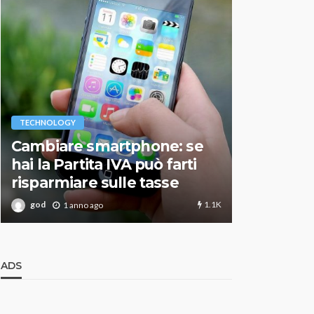
VARIE
TECHNOLOGY
Migliori r
Cambiare smartphone: se
guida agg
hai la Partita IVA può farti
scegliere
risparmiare sulle tasse
perfetto
1.1K
god
god
1 anno ago
1 an
ADS