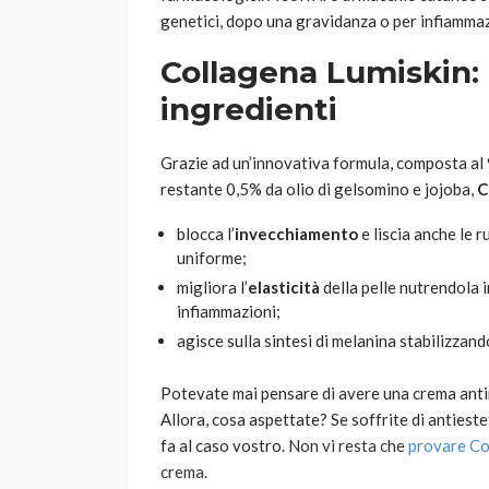
genetici, dopo una gravidanza o per infiammaz
Collagena Lumiskin: 
ingredienti
Grazie ad un’innovativa formula, composta al 
restante 0,5% da olio di gelsomino e jojoba,
C
blocca l’
invecchiamento
e liscia anche le 
uniforme;
migliora l’
elasticità
della pelle nutrendola i
infiammazioni;
agisce sulla sintesi di melanina stabilizzan
Potevate mai pensare di avere una crema antir
Allora, cosa aspettate? Se soffrite di antiest
fa al caso vostro.
Non vi resta
che
provare Co
crema.