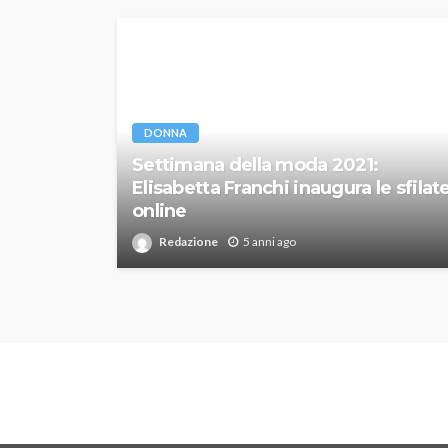
DONNA
Settimana della moda 2021:
Elisabetta Franchi inaugura le sfilat
online
Redazione
5 anni ago