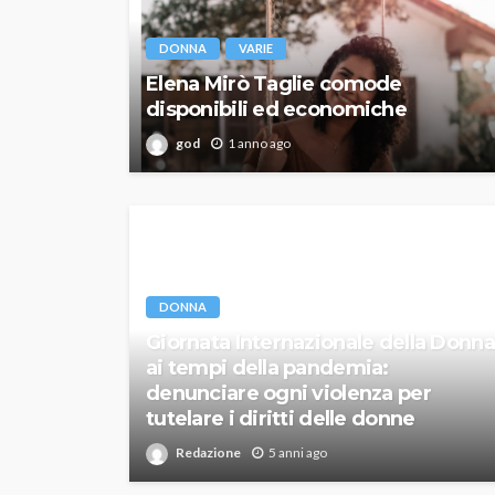
DONNA
VARIE
Elena Mirò Taglie comode
disponibili ed economiche
god
1 anno ago
DONNA
Giornata Internazionale della Donna
ai tempi della pandemia:
denunciare ogni violenza per
tutelare i diritti delle donne
Redazione
5 anni ago