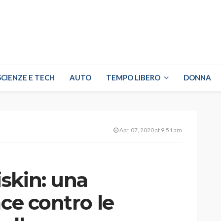
SCIENZE E TECH
AUTO
TEMPO LIBERO
DONNA
Apr. 07, 2020 at 9:51 am
skin: una
ace contro le