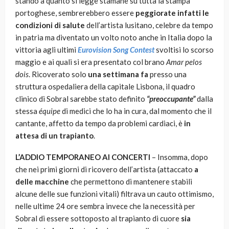
stando a quanto si legge stamane su tutta la stampa
portoghese, sembrerebbero essere
peggiorate infatti le
condizioni di salute
dell’artista lusitano, celebre da tempo
in patria ma diventato un volto noto anche in Italia dopo la
vittoria agli ultimi
Eurovision Song Contest
svoltisi lo scorso
maggio e ai quali si era presentato col brano
Amar pelos
dois
. Ricoverato solo
una settimana fa
presso una
struttura ospedaliera della capitale Lisbona, il quadro
clinico di Sobral sarebbe stato definito
“preoccupante”
dalla
stessa
équipe
di medici che lo ha in cura, dal momento che il
cantante, affetto da tempo da problemi cardiaci, è
in
attesa di un trapianto
.
L’ADDIO TEMPORANEO AI CONCERTI
– Insomma, dopo
che nei primi giorni di ricovero dell’artista (attaccato
a
delle macchine
che permettono di mantenere stabili
alcune delle sue funzioni vitali) filtrava un cauto ottimismo,
nelle ultime 24 ore sembra invece che la necessità per
Sobral di essere sottoposto al trapianto di cuore
sia