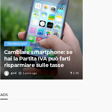
VARIE
TECHNOLOGY
Migliori r
Cambiare smartphone: se
guida agg
hai la Partita IVA può farti
scegliere
risparmiare sulle tasse
perfetto
1.1K
god
god
1 anno ago
1 an
ADS