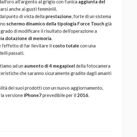
all’oro all’argento al grigio con l’unica
aggiunta del
arsi anche ai gusti femminili.
al punto di vista della
prestazione
, forte di un sistema
 uno
schermo dinamico della tipologia Force Touch
già
 grado di modificare il risultato dell’operazione a
ia dotazione di memoria
.
effetto di far lievitare il
costo totale
con una
elli passati.
istiamo ad un
aumento di
4 megapixel
della fotocamera
tteristiche che saranno sicuramente gradite dagli amanti
alità dei suoi prodotti con un nuovo aggiornamento,
 la versione
iPhone7
prevedibile per il
2016
.