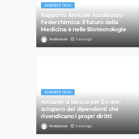
SCIENZE E TECH
Rapporto Annuale Assobiotec-
Federchimica: Il futuro della
Medicina è nelle Biotecnologie
Redazione
5 anni ago
SCIENZE E TECH
Amazon si blocca per 24 ore:
sciopero dei dipendenti che
rivendicano i propri diritti
Redazione
5 anni ago