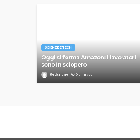
SCIENZE E TECH
Oggi si ferma Amazon: i lavoratori
sono in sciopero
Redazione
5 anni ago