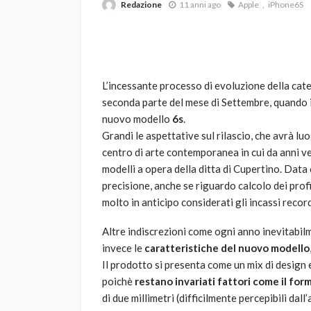
Redazione
11 anni ago
Apple
iPhone6S
L’incessante processo di evoluzione della cat
seconda parte del mese di Settembre, quando i
nuovo modello
6s
.
Grandi le aspettative sul rilascio, che avrà lu
VARIE
centro di arte contemporanea in cui da anni ve
Robot tagliaerba: 
modelli a opera della ditta di Cupertino. Data
scegliere per il tu
precisione, anche se riguardo calcolo dei profi
molto in anticipo considerati gli incassi record
god
1 anno ago
Altre indiscrezioni come ogni anno inevitabil
invece le
caratteristiche del nuovo modello
Il prodotto si presenta come un mix di design 
poichè
restano invariati fattori come il fo
di due millimetri (difficilmente percepibili dall