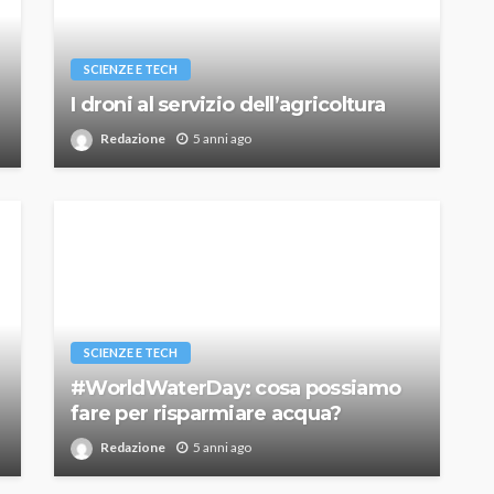
SCIENZE E TECH
I droni al servizio dell’agricoltura
Redazione
5 anni ago
SCIENZE E TECH
#WorldWaterDay: cosa possiamo
fare per risparmiare acqua?
Redazione
5 anni ago