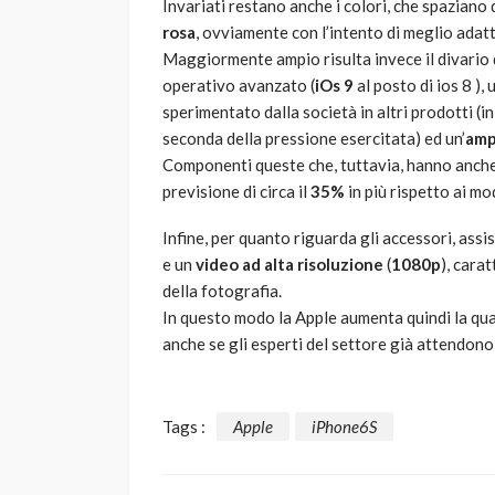
Invariati restano anche i colori, che spaziano d
rosa
, ovviamente con l’intento di meglio adatt
Maggiormente ampio risulta invece il divario d
operativo avanzato (
iOs 9
al posto di ios 8 ),
sperimentato dalla società in altri prodotti (in
seconda della pressione esercitata) ed un’
amp
Componenti queste che, tuttavia, hanno anche l’
previsione di circa il
35%
in più rispetto ai mod
Infine, per quanto riguarda gli accessori, ass
e un
video ad alta risoluzione
(
1080p
), cara
della fotografia.
In questo modo la Apple aumenta quindi la qu
anche se gli esperti del settore già attendono
Tags :
Apple
iPhone6S