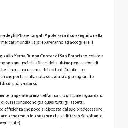
ena degli iPhone targati
Apple
avrà il suo seguito nella
AUTO
SPORT
 mercati mondiali si prepareranno ad accogliere il
MG alle Final 8 di Coppa
Davis: tennis mondiale e
ogo allo
Yerba Buena Center di San Francisco
, celebre
passione per
ngono annunciati i rilasci delle ultime generazioni di
quale
l’automobilismo
 che rimane ancora non del tutto definibile con
o prato
abbracciano la stessa causa
tti che porterà alla nota società si è già ragionato
 di cui può vantarsi.
785
582
god
9 mesi ago
mente trapelate prima dell’annuncio ufficiale riguardano
, di cui si conoscono già quasi tutti gli aspetti.
ed efficienza che poco si discosta dal suo predecessore,
rmato schermo o lo spessore
che si differenzia soltanto
’acquirente).