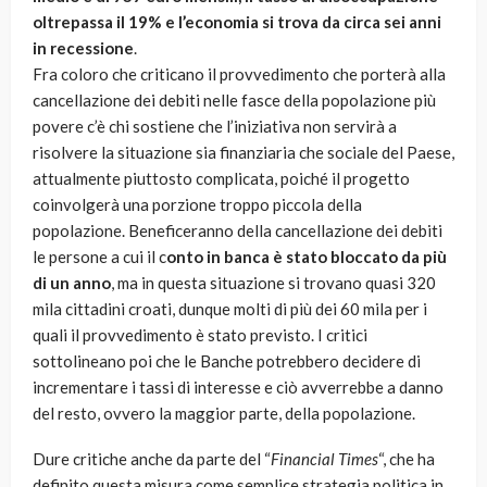
oltrepassa il 19% e l’economia si trova da circa sei anni
in recessione
.
Fra coloro che criticano il provvedimento che porterà alla
cancellazione dei debiti nelle fasce della popolazione più
povere c’è chi sostiene che l’iniziativa non servirà a
risolvere la situazione sia finanziaria che sociale del Paese,
attualmente piuttosto complicata, poiché il progetto
coinvolgerà una porzione troppo piccola della
popolazione. Beneficeranno della cancellazione dei debiti
le persone a cui il c
onto in banca è stato bloccato da più
di un anno
, ma in questa situazione si trovano quasi 320
mila cittadini croati, dunque molti di più dei 60 mila per i
quali il provvedimento è stato previsto. I critici
sottolineano poi che le Banche potrebbero decidere di
incrementare i tassi di interesse e ciò avverrebbe a danno
del resto, ovvero la maggior parte, della popolazione.
Dure critiche anche da parte del “
Financial Times
“, che ha
definito questa misura come semplice strategia politica in