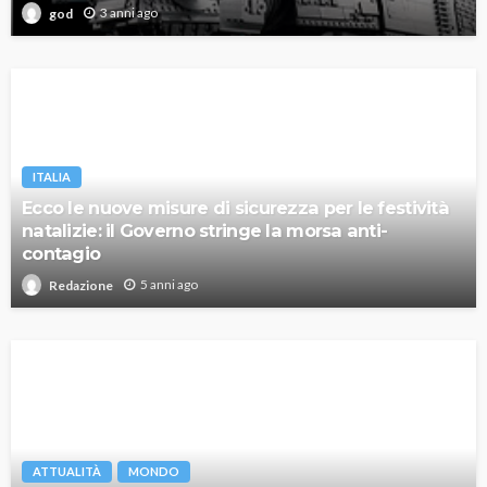
3 anni ago
god
ITALIA
Ecco le nuove misure di sicurezza per le festività
natalizie: il Governo stringe la morsa anti-
contagio
5 anni ago
Redazione
ATTUALITÀ
MONDO