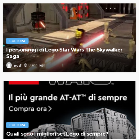
CULTURA
I personaggi di Lego Star Wars The Skywalker
Saga
3 anni ago
god
CULTURA
Quali sono i migliori set Lego di sempre?