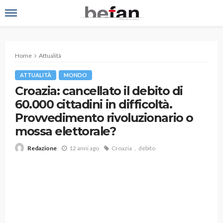
Home
Attualità
ATTUALITÀ
MONDO
Croazia: cancellato il debito di
60.000 cittadini in difficoltà.
Provvedimento rivoluzionario o
mossa elettorale?
12 anni ago
Croazia
debito
Redazione