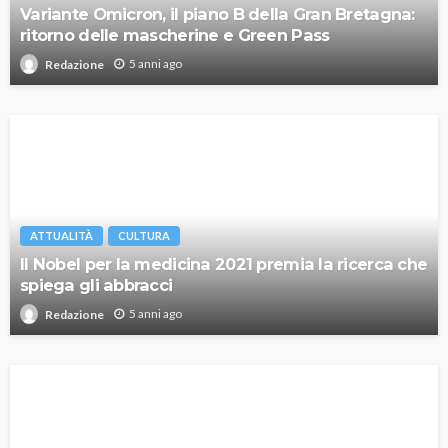
Variante Omicron, il piano B della Gran Bretagna:
ritorno delle mascherine e Green Pass
5 anni ago
Redazione
ATTUALITÀ
CULTURA
Il Nobel per la medicina 2021 premia la ricerca che
spiega gli abbracci
5 anni ago
Redazione