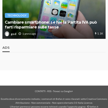
TECHNOLOGY
Cambiare smartphone: se hai la Partita IVA può
farti risparmiare sulle tasse
1.1K
1 anno ago
god
ADS
CONTATTI
-
RSS
-
Trovaci su Google+
Eccetto dove diversamente indicato, i contenuti di Befan.it sono rilasciati sotto Creative Commons
Attribuzione - Non commerciale - Non opere derivate 3.0 Italia License.
Ulteriori permessi possono essere richiesti usando l'
apposita pagina
- © befan.it