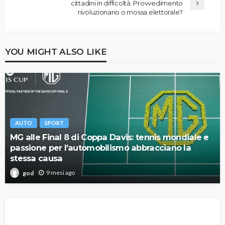
cittadini in difficoltà. Provvedimento
rivoluzionario o mossa elettorale?
YOU MIGHT ALSO LIKE
AUTO
SPORT
MG alle Final 8 di Coppa Davis: tennis mondiale e
passione per l’automobilismo abbracciano la
stessa causa
9 mesi ago
god