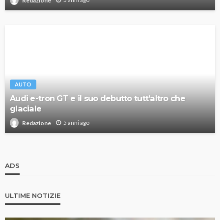
Redazione
AUTO
Audi e-tron GT e il suo debutto tutt’altro che
glaciale
5 anni ago
Redazione
ADS
ULTIME NOTIZIE