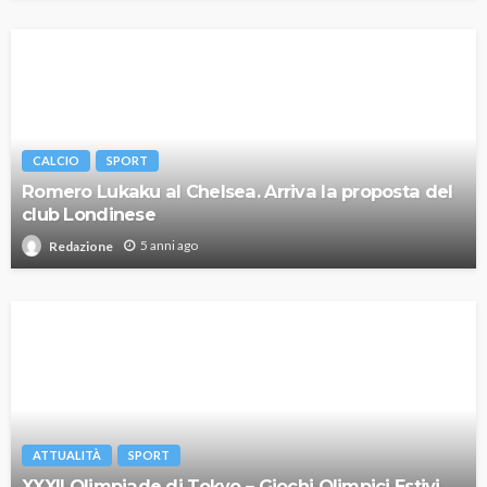
CALCIO
SPORT
Romero Lukaku al Chelsea. Arriva la proposta del
club Londinese
5 anni ago
Redazione
ATTUALITÀ
SPORT
XXXII Olimpiade di Tokyo – Giochi Olimpici Estivi