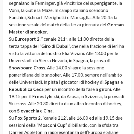
segnalano la Fenninger, già vincitrice del supergigante, la
Vonn, la Gut e la Maze. In campo italiano scendono
Fanchini, Schnarf, Merighetti e Marsaglia. Alle 20.45 la
sessione serale dei match della terza giornata del
German
Master di snooker
.
Su
Eurosport 2
, ” canale 211″, alle 11.00 diretta della
terza tappa del “
Giro di Dubai
“, che nella frazione di ieri ha
visto la vittoria del nostro Elia Viviani. Alle 13.00 per le
Universiadi, da Sierra Nevada, in Spagna, la prova di
Snowboard Cross
. Alle 14.00 si apre la sessione
pomeridiana dello snooker. Alle 17.00, sempre nell’ambito
delle Universiadi, in pista i giocatori di hockey di
Spagna
e
Repubblica Ceca
per un incontro della fase a gironi. Alle
19.15 per il
Freestyle ski
, da Arosa, in Svizzera, la prova di
Ski cross. Alle 20.30 diretta di un altro incontro di hockey,
con
Slovacchia
e
Cina
.
Su
Fox Sports 2
, “canale 212”, alle 16.00 ed alle 19.15 due
sessioni della “
Mosconi Cup
” di biliardo, con la sfida tra
Darren Appleton in rappresentanza dell’Europa e Shane