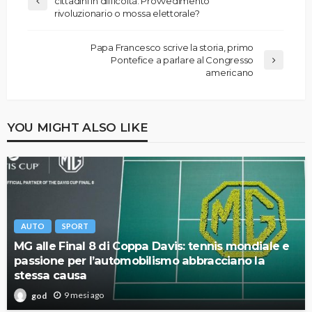
cittadini in difficoltà. Provvedimento
rivoluzionario o mossa elettorale?
Papa Francesco scrive la storia, primo
Pontefice a parlare al Congresso
americano
YOU MIGHT ALSO LIKE
AUTO
SPORT
MG alle Final 8 di Coppa Davis: tennis mondiale e
passione per l’automobilismo abbracciano la
stessa causa
9 mesi ago
god