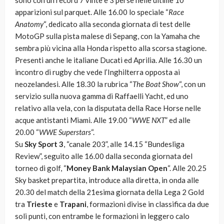
sono con un record 7 vinte e 3 perse nelle ultime 10
apparizioni sul parquet. Alle 16.00 lo speciale “
Race
Anatomy
“, dedicato alla seconda giornata di test delle
MotoGP sulla pista malese di Sepang, con la Yamaha che
sembra più vicina alla Honda rispetto alla scorsa stagione.
Presenti anche le italiane Ducati ed Aprilia. Alle 16.30 un
incontro di rugby che vede l’Inghilterra opposta ai
neozelandesi. Alle 18.30 la rubrica “
The Boat Show
“, con un
servizio sulla nuova gamma di Raffaelli Yacht, ed uno
relativo alla vela, con la disputata della Race Horse nelle
acque antistanti Miami. Alle 19.00 “
WWE NXT
” ed alle
20.00 “
WWE Superstars
“.
Su
Sky Sport 3
, “canale 203”, alle 14.15 “Bundesliga
Review”, seguito alle 16.00 dalla seconda giornata del
torneo di golf, “
Money Bank Malaysian Open
“. Alle 20.25
Sky basket prepartita, introduce alla diretta, in onda alle
20.30 del match della 21esima giornata della Lega 2 Gold
tra
Trieste
e
Trapani
, formazioni divise in classifica da due
soli punti, con entrambe le formazioni in leggero calo