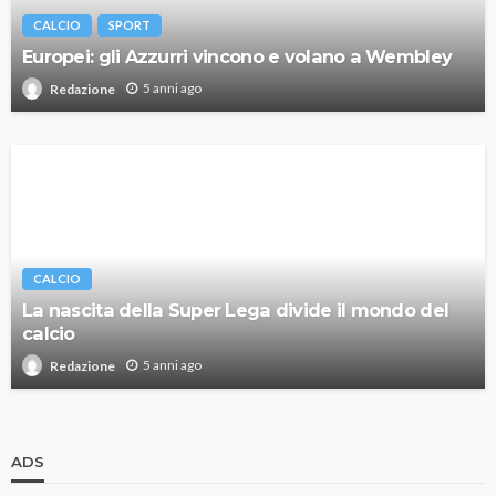
CALCIO
SPORT
Europei: gli Azzurri vincono e volano a Wembley
5 anni ago
Redazione
CALCIO
La nascita della Super Lega divide il mondo del
calcio
5 anni ago
Redazione
ADS