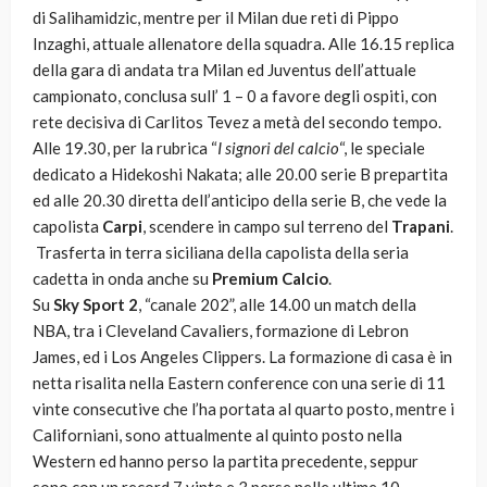
di Salihamidzic, mentre per il Milan due reti di Pippo
Inzaghi, attuale allenatore della squadra. Alle 16.15 replica
della gara di andata tra Milan ed Juventus dell’attuale
campionato, conclusa sull’ 1 – 0 a favore degli ospiti, con
rete decisiva di Carlitos Tevez a metà del secondo tempo.
Alle 19.30, per la rubrica “
I signori del calcio
“, le speciale
dedicato a Hidekoshi Nakata; alle 20.00 serie B prepartita
ed alle 20.30 diretta dell’anticipo della serie B, che vede la
capolista
Carpi
, scendere in campo sul terreno del
Trapani
.
Trasferta in terra siciliana della capolista della seria
cadetta in onda anche su
Premium Calcio
.
Su
Sky Sport 2
, “canale 202”, alle 14.00 un match della
NBA, tra i Cleveland Cavaliers, formazione di Lebron
James, ed i Los Angeles Clippers. La formazione di casa è in
netta risalita nella Eastern conference con una serie di 11
vinte consecutive che l’ha portata al quarto posto, mentre i
Californiani, sono attualmente al quinto posto nella
Western ed hanno perso la partita precedente, seppur