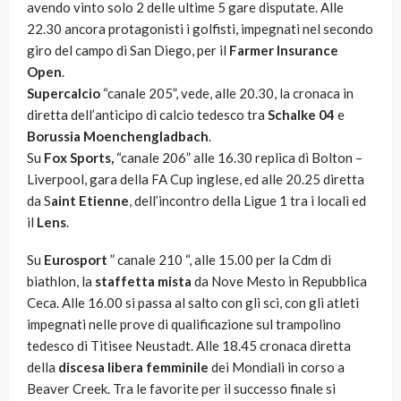
avendo vinto solo 2 delle ultime 5 gare disputate. Alle
22.30 ancora protagonisti i golfisti, impegnati nel secondo
giro del campo di San Diego, per il
Farmer Insurance
Open
.
Supercalcio
“canale 205”, vede, alle 20.30, la cronaca in
diretta dell’anticipo di calcio tedesco tra
Schalke 04
e
Borussia Moenchengladbach
.
Su
Fox Sports,
“canale 206” alle 16.30 replica di Bolton –
Liverpool, gara della FA Cup inglese, ed alle 20.25 diretta
da S
aint Etienne
, dell’incontro della Ligue 1 tra i locali ed
il
Lens
.
Su
Eurosport
” canale 210 “, alle 15.00 per la Cdm di
biathlon, la
staffetta mista
da Nove Mesto in Repubblica
Ceca. Alle 16.00 si passa al salto con gli sci, con gli atleti
impegnati nelle prove di qualificazione sul trampolino
tedesco di Titisee Neustadt. Alle 18.45 cronaca diretta
della
discesa libera femminile
dei Mondiali in corso a
Beaver Creek. Tra le favorite per il successo finale si