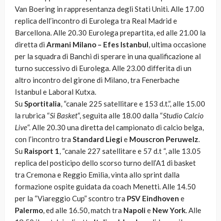
Van Boering in rappresentanza degli Stati Uniti. Alle 17.00
replica dell’incontro di Eurolega tra Real Madrid e
Barcellona. Alle 20.30 Eurolega prepartita, ed alle 21.00 la
diretta di
Armani Milano – Efes Istanbul
, ultima occasione
per la squadra di Banchi di sperare in una qualificazione al
turno successivo di Eurolega. Alle 23.00 differita di un
altro incontro del girone di Milano, tra Fenerbache
Istanbul e Laboral Kutxa.
Su
Sportitalia
, “canale 225 satellitare e 153 d.t.”, alle 15.00
la rubrica “
Si Basket
“, seguita alle 18.00 dalla “
Studio Calcio
Live
“. Alle 20.30 una diretta del campionato di calcio belga,
con l’incontro tra
Standard Liegi
e
Mouscron Peruwelz
.
Su
Raisport 1
, “canale 227 satellitare e 57 d.t “, alle 13.05
replica del posticipo dello scorso turno dell’A1 di basket
tra Cremona e Reggio Emilia, vinta allo sprint dalla
formazione ospite guidata da coach Menetti. Alle 14.50
per la “Viareggio Cup” scontro tra
PSV Eindhoven
e
Palermo
, ed alle 16.50, match tra
Napoli
e
New York
. Alle