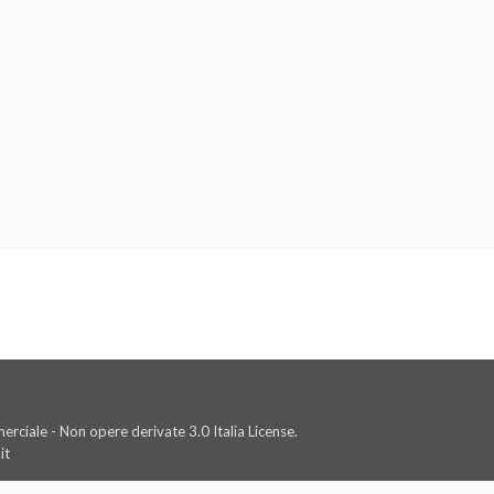
rciale - Non opere derivate 3.0 Italia License.
it