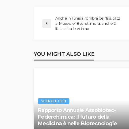
Anche in Tunisia l’ombra dell’Isis, blitz
al Museo e 18 turisti morti, anche 2
Italiani tra le vittime
YOU MIGHT ALSO LIKE
SCIENZE E TECH
Rapporto Annuale Assobiotec-
Federchimica: Il futuro della
Medicina è nelle Biotecnologie