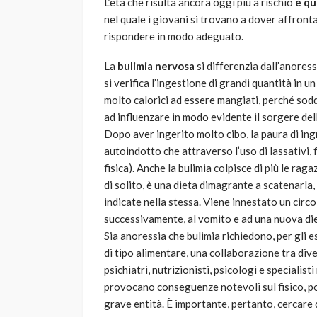
L’età che risulta ancora oggi più a rischio
è que
nel quale i giovani si trovano a dover affront
rispondere in modo adeguato.
La
bulimia nervosa
si differenzia dall’anoressi
si verifica l’ingestione di grandi quantità in 
molto calorici ad essere mangiati, perché sod
ad influenzare in modo evidente il sorgere dell
Dopo aver ingerito molto cibo, la paura di ing
autoindotto che attraverso l’uso di lassativi,
fisica). Anche la bulimia colpisce di più le rag
di solito, è una dieta dimagrante a scatenarla,
indicate nella stessa. Viene innestato un circo
successivamente, al vomito e ad una nuova die
Sia anoressia che bulimia richiedono, per gli 
di tipo alimentare, una collaborazione tra dive
psichiatri, nutrizionisti, psicologi e specialis
provocano conseguenze notevoli sul fisico, por
grave entità. È importante, pertanto, cercare