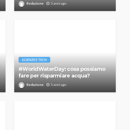
Redazione
5 anni ago
SCIENZE E TECH
#WorldWaterDay: cosa possiamo
fare per risparmiare acqua?
Redazione
5 anni ago