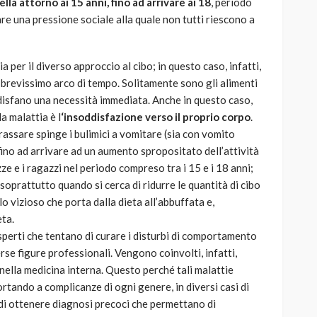
lla attorno ai 15 anni, fino ad arrivare ai 18
, periodo
are una pressione sociale alla quale non tutti riescono a
a per il diverso approccio al cibo; in questo caso, infatti,
un brevissimo arco di tempo. Solitamente sono gli alimenti
disfano una necessità immediata. Anche in questo caso,
a malattia è l
‘insoddisfazione verso il proprio corpo
.
rassare spinge i bulimici a vomitare (sia con vomito
 fino ad arrivare ad un aumento spropositato dell’attività
azze e i ragazzi nel periodo compreso tra i 15 e i 18 anni;
 soprattutto quando si cerca di ridurre le quantità di cibo
lo vizioso che porta dalla dieta all’abbuffata e,
ta.
esperti che tentano di curare i disturbi di comportamento
rse figure professionali. Vengono coinvolti, infatti,
ti nella medicina interna. Questo perché tali malattie
tando a complicanze di ogni genere, in diversi casi di
 di ottenere diagnosi precoci che permettano di