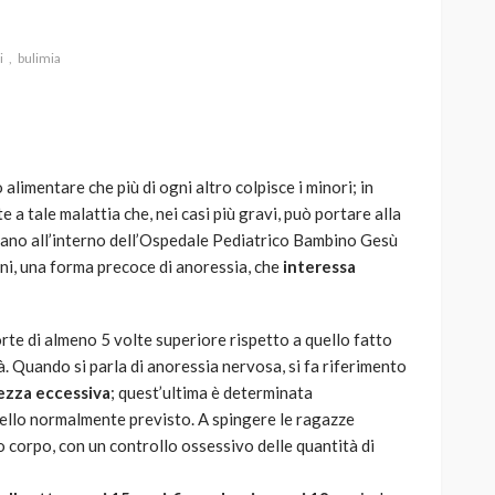
i
bulimia
AUTO
SPORT
MG alle Final 8 di Coppa
 alimentare che più di ogni altro colpisce i minori; in
Davis: tennis mondiale e
a tale malattia che, nei casi più gravi, può portare alla
passione per
rano all’interno dell’Ospedale Pediatrico Bambino Gesù
quale
l’automobilismo
anni, una forma precoce di anoressia, che
interessa
o prato
abbracciano la stessa causa
784
579
god
9 mesi ago
rte di almeno 5 volte superiore rispetto a quello fatto
. Quando si parla di anoressia nervosa, si fa riferimento
zza eccessiva
; quest’ultima è determinata
quello normalmente previsto. A spingere le ragazze
o corpo, con un controllo ossessivo delle quantità di