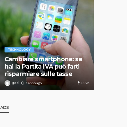
VARIE
TECHNOLOGY
Migliori r
Cambiare smartphone: se
guida agg
hai la Partita IVA può farti
scegliere
risparmiare sulle tasse
perfetto
1.09K
god
god
1 anno ago
1 an
ADS