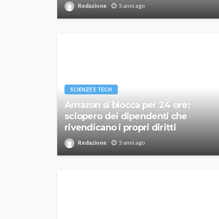
Redazione
5 anni ago
SCIENZE E TECH
Amazon si blocca per 24 ore:
sciopero dei dipendenti che
rivendicano i propri diritti
Redazione
5 anni ago