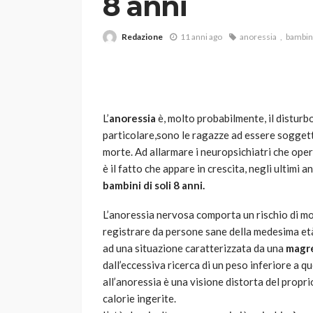
8 anni
Redazione
11 anni ago
anoressia
bambin
L’
anoressia
è, molto probabilmente, il disturbo
particolare,sono le ragazze ad essere soggette 
VARIE
morte. Ad allarmare i neuropsichiatri che ope
Robot tagliaerba: 
è il fatto che appare in crescita, negli ultimi 
scegliere per il tu
bambini di soli 8 anni.
god
1 anno ago
L’anoressia nervosa comporta un rischio di mo
registrare da persone sane della medesima età
ad una situazione caratterizzata da una
magre
dall’eccessiva ricerca di un peso inferiore a 
all’anoressia è una visione distorta del propri
calorie ingerite.