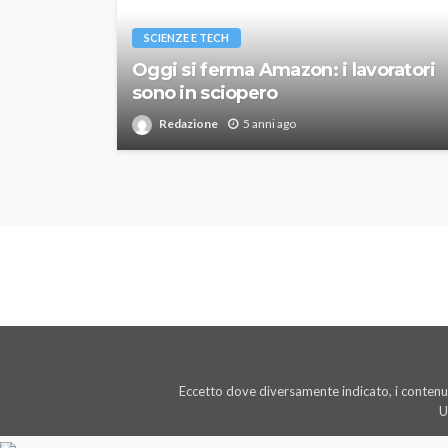
SCIENZE E TECH
Oggi si ferma Amazon: i lavoratori
sono in sciopero
Redazione
5 anni ago
Eccetto dove diversamente indicato, i contenut
U