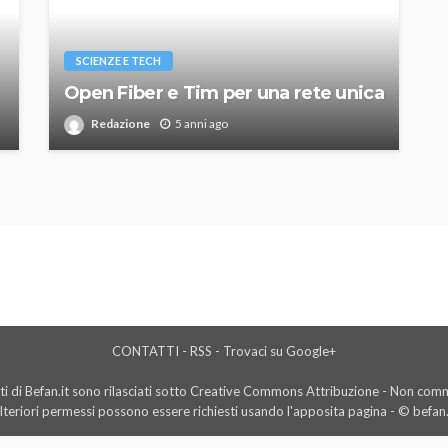
SCIENZE E TECH
Open Fiber e Tim per una rete unica
Redazione
5 anni ago
CONTATTI
-
RSS
-
Trovaci su Google+
i di Befan.it sono rilasciati sotto Creative Commons Attribuzione - Non comme
lteriori permessi possono essere richiesti usando l'
apposita pagina
- © befan.