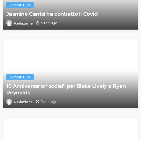
GOSSIP E TV
Jasmine Carrisi ha contratto il Covid
5 anni ago
Redazione
GOSSIP E TV
10 Anniversario “social” per Blake Lively e Ryan
Reynolds
5 anni ago
Redazione