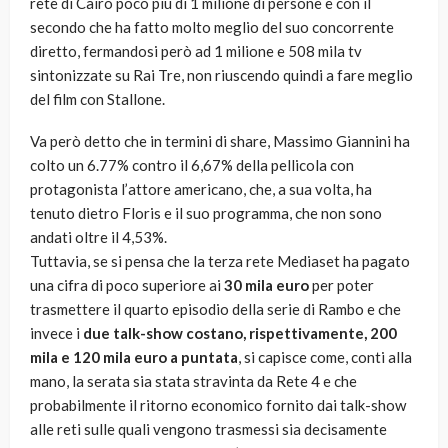
rete di Cairo poco più di 1 milione di persone e con il
secondo che ha fatto molto meglio del suo concorrente
diretto, fermandosi però ad 1 milione e 508 mila tv
sintonizzate su Rai Tre, non riuscendo quindi a fare meglio
del film con Stallone.
Va però detto che in termini di share, Massimo Giannini ha
colto un 6.77% contro il 6,67% della pellicola con
protagonista l’attore americano, che, a sua volta, ha
tenuto dietro Floris e il suo programma, che non sono
andati oltre il 4,53%.
Tuttavia, se si pensa che la terza rete Mediaset ha pagato
una cifra di poco superiore ai
30 mila euro
per poter
trasmettere il quarto episodio della serie di Rambo e che
invece i
due talk-show costano, rispettivamente, 200
mila e 120 mila euro a puntata
, si capisce come, conti alla
mano, la serata sia stata stravinta da Rete 4 e che
probabilmente il ritorno economico fornito dai talk-show
alle reti sulle quali vengono trasmessi sia decisamente