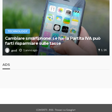
TECHNOLOGY
Cambiare smartphone: se hai la Partita IVA può
farti risparmiare sulle tasse
1.1K
1 anno ago
god
ADS
CONTATTI
-
RSS
-
Trovaci su Google+