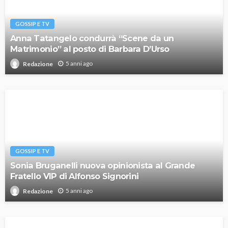
GOSSIP E TV
Anna Tatangelo condurrà “Scene da un
Matrimonio” al posto di Barbara D’Urso
5 anni ago
Redazione
GOSSIP E TV
Sonia Bruganelli nuova opinionista al Grande
Fratello VIP di Alfonso Signorini
5 anni ago
Redazione