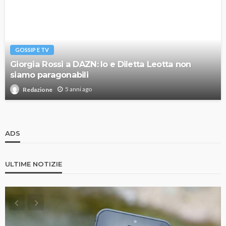
GOSSIP E TV
Giorgia Rossi a DAZN: Io e Diletta Leotta non
siamo paragonabili
5 anni ago
Redazione
ADS
ULTIME NOTIZIE