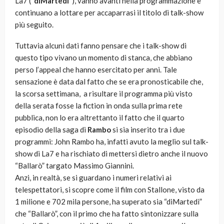
La7 (“
diMartedì
“), vanno avanti nella programmazione e
continuano a lottare per accaparrasi il titolo di talk-show
più seguito.
Tuttavia alcuni dati fanno pensare che i talk-show di
questo tipo vivano un momento di stanca, che abbiano
perso l’appeal che hanno esercitato per anni. Tale
sensazione è data dal fatto che se era pronosticabile che,
la scorsa settimana, a risultare il programma più visto
della serata fosse la fiction in onda sulla prima rete
pubblica, non lo era altrettanto il fatto che il quarto
episodio della saga di
Rambo
si sia inserito tra i due
programmi: John Rambo ha, infatti avuto la meglio sul talk-
show di La7 e ha rischiato di mettersi dietro anche il nuovo
“Ballarò” targato Massimo Giannini.
Anzi, in realtà, se si guardano i numeri relativi ai
telespettatori, si scopre come il film con Stallone, visto da
1 milione e 702 mila persone, ha superato sia “diMartedì”
che “Ballarò”, con il primo che ha fatto sintonizzare sulla