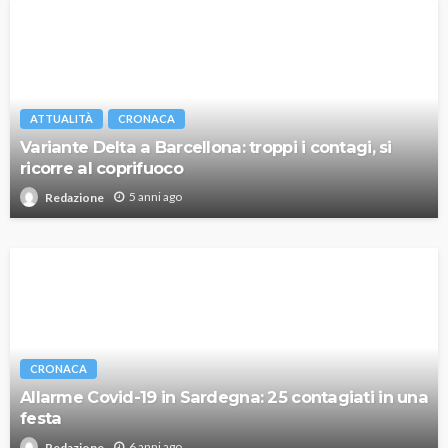
ATTUALITÀ
CRONACA
Variante Delta a Barcellona: troppi i contagi, si
ricorre al coprifuoco
5 anni ago
Redazione
CRONACA
Allarme Covid-19 in Sardegna: 25 contagiati in una
festa
6 anni ago
Redazione