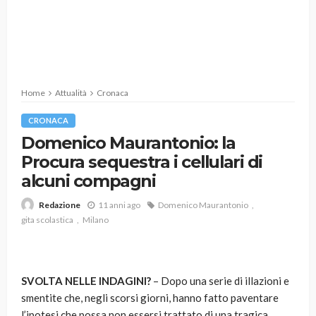
Home
Attualità
Cronaca
CRONACA
Domenico Maurantonio: la
Procura sequestra i cellulari di
alcuni compagni
11 anni ago
Domenico Maurantonio
Redazione
gita scolastica
Milano
SVOLTA NELLE INDAGINI?
– Dopo una serie di illazioni e
smentite che, negli scorsi giorni, hanno fatto paventare
l’ipotesi che possa non essersi trattato di una tragica