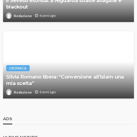
Il Seveso esonda: a Niguarda strade allagate e
blackout
6 anni ago
Redazione
CRONACA
Silvia Romano libera: “Conversione all’Islam una
mia scelta”
6 anni ago
Redazione
ADS