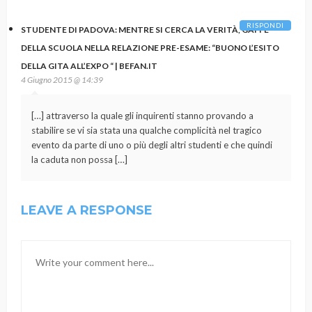
RISPONDI
STUDENTE DI PADOVA: MENTRE SI CERCA LA VERITÀ, GAFFE
DELLA SCUOLA NELLA RELAZIONE PRE-ESAME: “BUONO L’ESITO
DELLA GITA ALL’EXPO “ | BEFAN.IT
4 Giugno 2015 @ 14:39
[…] attraverso la quale gli inquirenti stanno provando a
stabilire se vi sia stata una qualche complicità nel tragico
evento da parte di uno o più degli altri studenti e che quindi
la caduta non possa […]
LEAVE A RESPONSE