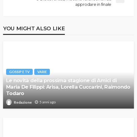
approdare in finale
YOU MIGHT ALSO LIKE
GOSSIP E TV
VARIE
Le novità della prossima stagione di Amici di
Maria De Filippi: Arisa, Lorella Cuccarini, Raimondo
Todaro
5 anni ago
Redazione