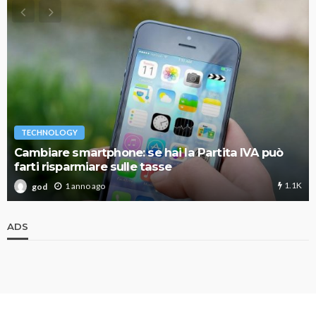
TECHNOLOGY
Cambiare smartphone: se hai la Partita IVA può
farti risparmiare sulle tasse
1.1K
1 anno ago
god
ADS