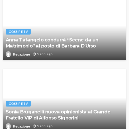
GOSSIP E TV
Anna Tatangelo condurrà “Scene da un
Matrimonio” al posto di Barbara D’Urso
5 anni ago
Redazione
GOSSIP E TV
Sonia Bruganelli nuova opinionista al Grande
Fratello VIP di Alfonso Signorini
5 anni ago
Redazione