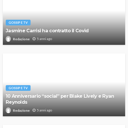
GOSSIP E TV
Jasmine Carrisi ha contratto il Covid
5 anni ago
Redazione
GOSSIP E TV
10 Anniversario “social” per Blake Lively e Ryan
Reynolds
5 anni ago
Redazione