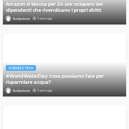
Amazon si blocca per 24 ore: sciopero dei
dipendenti che rivendicano i propri diritti
5 anni ago
Redazione
SCIENZE E TECH
#WorldWaterDay: cosa possiamo fare per
risparmiare acqua?
5 anni ago
Redazione