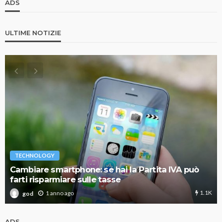
ADS
ULTIME NOTIZIE
TECHNOLOGY
Cambiare smartphone: se hai la Partita IVA può
farti risparmiare sulle tasse
1.1K
1 anno ago
god
ADS