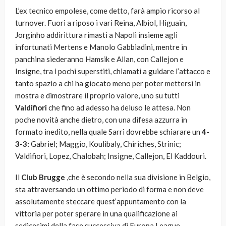
L’ex tecnico empolese, come detto, farà ampio ricorso al
turnover. Fuori a riposo i vari Reina, Albiol, Higuain,
Jorginho addirittura rimasti a Napoli insieme agli
infortunati Mertens e Manolo Gabbiadini, mentre in
panchina siederanno Hamsik e Allan, con Callejon e
Insigne, tra i pochi superstiti, chiamati a guidare l’attacco e
tanto spazio a chi ha giocato meno per poter mettersi in
mostra e dimostrare il proprio valore, uno su tutti
Valdifiori
che fino ad adesso ha deluso le attesa. Non
poche novità anche dietro, con una difesa azzurra in
formato inedito, nella quale Sarri dovrebbe schiarare un
4-
3-3:
Gabriel; Maggio, Koulibaly, Chiriches, Strinic;
Valdifiori, Lopez, Chalobah; Insigne, Callejon, El Kaddouri.
Il
Club Brugge
,che è secondo nella sua divisione in Belgio,
sta attraversando un ottimo periodo di forma e non deve
assolutamente steccare quest’appuntamento con la
vittoria per poter sperare in una qualificazione ai
sedicesimi della fase successiva di Europa League,