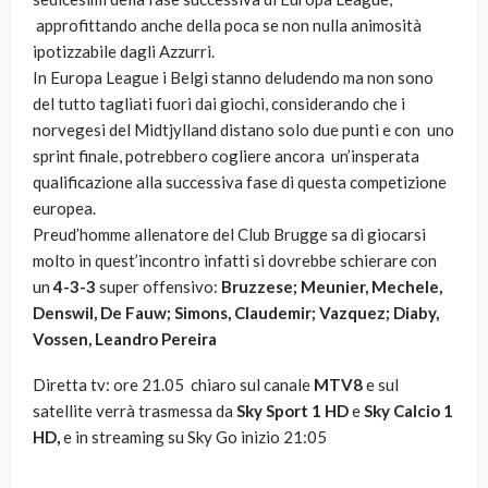
approfittando anche della poca se non nulla animosità
ipotizzabile dagli Azzurri.
In Europa League i Belgi stanno deludendo ma non sono
del tutto tagliati fuori dai giochi, considerando che i
norvegesi del Midtjylland distano solo due punti e con uno
sprint finale, potrebbero cogliere ancora un’insperata
qualificazione alla successiva fase di questa competizione
europea.
Preud’homme allenatore del Club Brugge sa di giocarsi
molto in quest’incontro infatti si dovrebbe schierare con
un
4-3-3
super offensivo:
Bruzzese; Meunier, Mechele,
Denswil, De Fauw; Simons, Claudemir; Vazquez; Diaby,
Vossen, Leandro Pereira
Diretta tv: ore 21.05 chiaro sul canale
MTV8
e sul
satellite verrà trasmessa da
Sky Sport 1 HD
e
Sky Calcio 1
HD,
e in streaming su Sky Go inizio 21:05