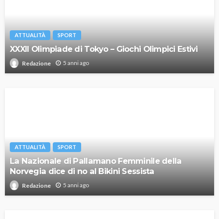
ATTUALITÀ
SPORT
XXXII Olimpiade di Tokyo – Giochi Olimpici Estivi
5 anni ago
Redazione
ATTUALITÀ
SPORT
La Nazionale di Pallamano Femminile della
Norvegia dice di no al Bikini Sessista
5 anni ago
Redazione