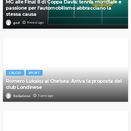
MG alle Final 8 di Coppa Davis: tennis mondiale e
passione per l’automobilismo abbracciano la
stessa causa
9 mesi ago
god
CALCIO
SPORT
Romero Lukaku al Chelsea. Arriva la proposta del
club Londinese
5 anni ago
Redazione