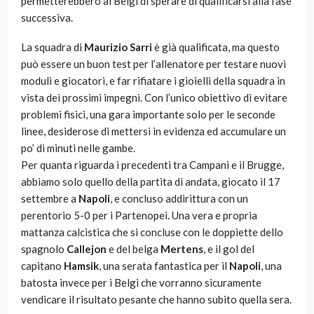
permetterebbero ai Belgi di sperare di qualificarsi alla fase
successiva.
La squadra di
Maurizio Sarri
è già qualificata, ma questo
può essere un buon test per l’allenatore per testare nuovi
moduli e giocatori, e far rifiatare i gioielli della squadra in
vista dei prossimi impegni. Con l’unico obiettivo di evitare
problemi fisici, una gara importante solo per le seconde
linee, desiderose di mettersi in evidenza ed accumulare un
po’ di minuti nelle gambe.
Per quanta riguarda i precedenti tra Campani e il Brugge,
abbiamo solo quello della partita di andata, giocato il 17
settembre a
Napoli
, e concluso addirittura con un
perentorio 5-0 per i Partenopei. Una vera e propria
mattanza calcistica che si concluse con le doppiette dello
spagnolo
Callejon
e del belga
Mertens
, e il gol del
capitano
Hamsik
, una serata fantastica per il
Napoli
, una
batosta invece per i Belgi che vorranno sicuramente
vendicare il risultato pesante che hanno subito quella sera.