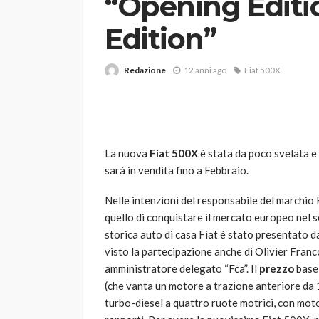
“Opening Editi
Edition”
Redazione
12 anni ago
Fiat 500X
VARIE
La nuova
Fiat 500X
è stata da poco svelata e
Robot tagliaerba: 
sarà in vendita fino a Febbraio.
scegliere per il tu
Nelle intenzioni del responsabile del marchio F
god
1 anno ago
quello di conquistare il mercato europeo nel s
storica auto di casa Fiat è stato presentato d
visto la partecipazione anche di Olivier Franc
amministratore delegato “Fca”. Il
prezzo
base 
(che vanta un motore a trazione anteriore da 1
turbo-diesel a quattro ruote motrici, con mot