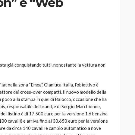
on” e “Web
AUTO
SPORT
MG alle Final 8 di Coppa
Davis: tennis mondiale e
passione per
 sta già conquistando tutti, nonostante la vettura non
quale
l’automobilismo
o prato
abbracciano la stessa causa
iat nella zona “Emea”, Gianluca Italia, l’obiettivo è
784
580
god
9 mesi ago
ettore dei cross-over compatti. Il nuovo modello della
a poco alla stampa in quel di Balocco, occasione che ha
ois, responsabile del brand, e di Sergio Marchionne,
del listino è di 17.500 euro per la versione 1.6 benzina
00 cavalli) e arriva fino ai 30.650 euro per la versione
ore da circa 140 cavalli e cambio automatico a nove