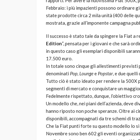
rapporti. Per avere la nuovissima Fiat 500X, 
Febbraio: i più impazienti possono ordinare gi
state prodotte circa 2 mila unità (400 delle q
mostrata, grazie all’imponente campagna pubb
Il successo è stato tale da spingere la Fiat a r
Edition
“, pensata per i giovani e che sarà or
in questo caso gli esemplari disponibili sarann
17.500 euro.
In totale sono cinque gli allestimenti previsti p
denominati
Pop, Lounge
e
Popstar
, e due quell
Tutto ciò è stato ideato per rendere la 500X p
segmenti di mercato e conquistare un maggior 
Fedelmente rispettato, dunque, l’obiettivo cr
Un modello che, nei piani dell’azienda, deve div
hanno riposto non poche speranze. Oltre ai cinq
disponibili, accompagnati da tre schemi di tra
Che la Fiat punti forte su questo modello lo si 
Novembre sono ben 602 gli eventi organizzati 