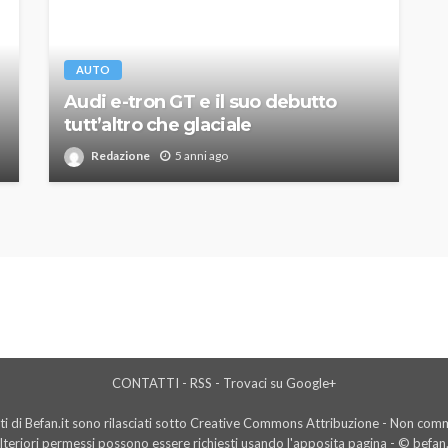
AUTO
Audi e-tron GT e il suo debutto
tutt’altro che glaciale
Redazione
5 anni ago
CONTATTI
-
RSS
-
Trovaci su Google+
i di Befan.it sono rilasciati sotto Creative Commons Attribuzione - Non comme
lteriori permessi possono essere richiesti usando l'
apposita pagina
- © befan.