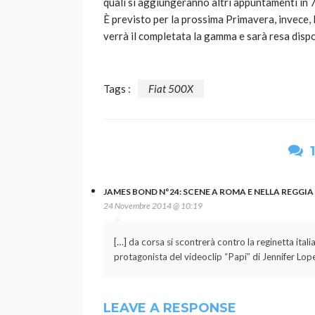
quali si aggiungeranno altri appuntamenti in 
È previsto per la prossima Primavera, invece
verrà il completata la gamma e sarà resa disp
Tags :
Fiat 500X
JAMES BOND N°24: SCENE A ROMA E NELLA REGGIA 
24 Novembre 2014 @ 10:19
[…] da corsa si scontrerà contro la reginetta itali
protagonista del videoclip “Papi” di Jennifer Lop
LEAVE A RESPONSE