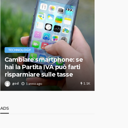
VARIE
TECHNOLOGY
Migliori r
Cambiare smartphone: se
guida agg
hai la Partita IVA può farti
scegliere
risparmiare sulle tasse
perfetto
1.1K
god
god
1 anno ago
1 an
ADS