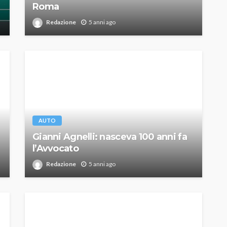
Roma
Redazione
5 anni ago
AUTO
Gianni Agnelli: nasceva 100 anni fa
l’Avvocato
Redazione
5 anni ago