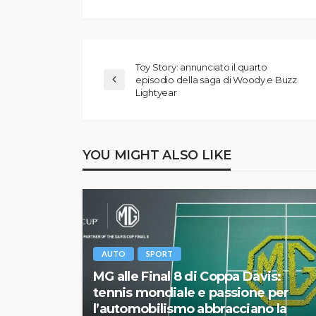
Toy Story: annunciato il quarto
episodio della saga di Woody e Buzz
Lightyear
YOU MIGHT ALSO LIKE
AUTO
SPORT
MG alle Final 8 di Coppa Davis:
tennis mondiale e passione per
l’automobilismo abbracciano la