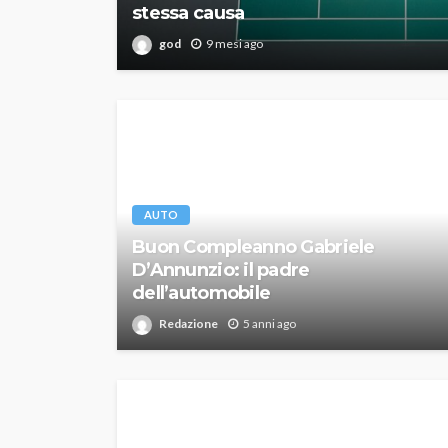
stessa causa
god
9 mesi ago
AUTO
Buon Compleanno Gabriele
D’Annunzio: il padre
dell’automobile
Redazione
5 anni ago