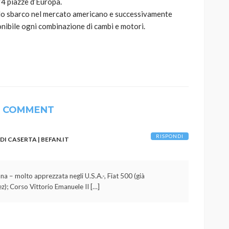
74 piazze d’Europa.
, lo sbarco nel mercato americano e successivamente
onibile ogni combinazione di cambi e motori.
1 COMMENT
RISPONDI
DI CASERTA | BEFAN.IT
ana – molto apprezzata negli U.S.A.-, Fiat 500 (già
ez); Corso Vittorio Emanuele II […]