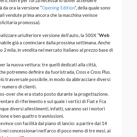
però, non è per forza necessario dover attendere
à da ora la versione “
Opening Edition
“, della quale sono
uali vendute prima ancora che la macchina venisse
licitaria promossa).
ealizzare un’ulteriore versione dell’auto, la 500X “
Web
dinabile già a cominciare dalla prossima settimana. Anche
o 2 mila, in vendita nel mercato italiano al prezzo base di
er la nuova vettura: tre quelli dedicati alla città,
i che potremmo definire da fuoristrada,
Cross
e
Cross Plus
.
iù trasversale possibile, in modo da abbracciare diversi
numero di clienti.
oss-over che era stato posto durante la progettazione.
entare di riferimento e sul quale i vertici di Fiat e Fca
ue diversi allestimenti, infatti, saranno sei i motori
zione e ben quattro trasmissioni.
evince con facilità dal piano di lancio: a partire dal 14
nei concessionari nell’arco di poco meno di tre mesi, ai