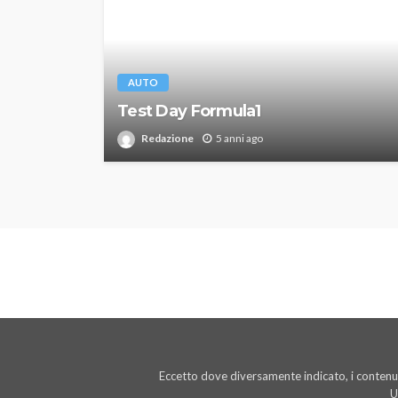
AUTO
Test Day Formula1
Redazione
5 anni ago
Eccetto dove diversamente indicato, i contenut
U